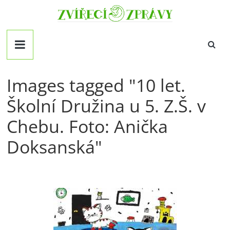
Přeskočit
Zvirecizpravy.cz
na
obsah
magazín
pro
všechny
milovníky
Images tagged "10 let.
zvířat
Školní Družina u 5. Z.Š. v
Chebu. Foto: Anička
Doksanská"