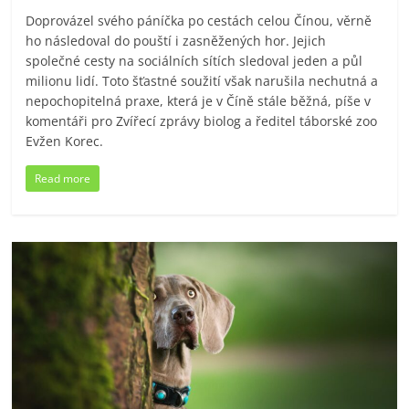
Doprovázel svého páníčka po cestách celou Čínou, věrně
ho následoval do pouští i zasněžených hor. Jejich
společné cesty na sociálních sítích sledoval jeden a půl
milionu lidí. Toto šťastné soužití však narušila nechutná a
nepochopitelná praxe, která je v Číně stále běžná, píše v
komentáři pro Zvířecí zprávy biolog a ředitel táborské zoo
Evžen Korec.
Read more