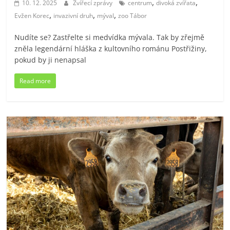
,
,
10. 12. 2025
Zvířecí zprávy
centrum
divoká zvířata
,
,
,
Evžen Korec
invazivní druh
mýval
zoo Tábor
Nudíte se? Zastřelte si medvídka mývala. Tak by zřejmě
zněla legendární hláška z kultovního románu Postřižiny,
pokud by ji nenapsal
Read more