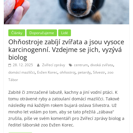
Články
Doporučujeme
Lidé
Ohňostroje zabíjí zvířata a jsou vysoce
karcinogenní. Vzdejme se jich, vyzývá
biolog
,
,
28. 12. 2025
Zvířecí zprávy
centrum
divoká zvířata
,
,
,
,
,
domácí mazlíčci
Evžen Korec
ohňostroj
petardy
Silvestr
zoo
Tábor
Zabité či zmrzačené labutě, kachny a jiní vodní ptáci. K
tomu otrávené ryby a zatoulaní domácí mazlíčci. Takové
následky má každým rokem bujará oslava Silvestra. Už
mnoho let volám po tom, aby se tato přežilá „zábava“
zrušila, píše ve svém komentáři pro Zvířecí zprávy biolog a
ředitel táborské zoo Evžen Korec.