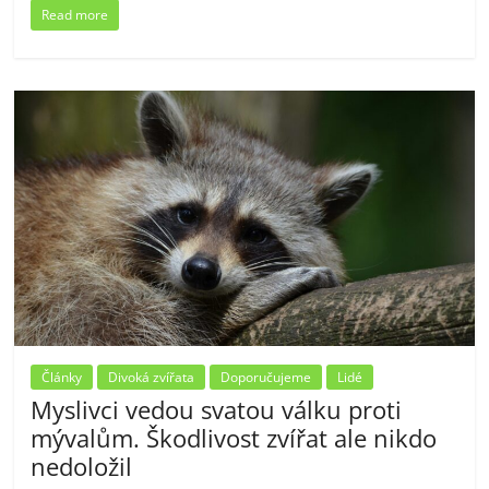
Read more
Články
Divoká zvířata
Doporučujeme
Lidé
Myslivci vedou svatou válku proti
mývalům. Škodlivost zvířat ale nikdo
nedoložil