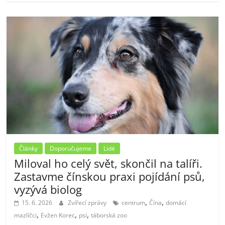
Články
Doporučujeme
Lidé
Miloval ho celý svět, skončil na talíři.
Zastavme čínskou praxi pojídání psů,
vyzývá biolog
,
,
15. 6. 2026
Zvířecí zprávy
centrum
Čína
domácí
,
,
,
mazlíčci
Evžen Korec
psi
táborská zoo