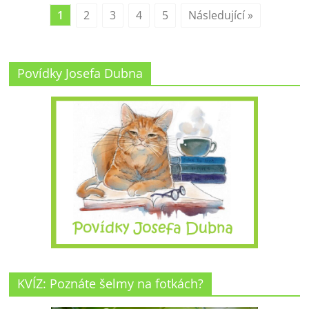
1
2
3
4
5
Následující »
Povídky Josefa Dubna
KVÍZ: Poznáte šelmy na fotkách?