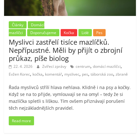
Články
Domácí
mazlíčci
Doporučujeme
Kočka
Lidé
Pes
Myslivci zastřelí tisíce mazlíčků.
Nepřípustné. Měli by přijít o zbrojní
průkaz, píše biolog
,
,
22. 4. 2026
Zvířecí zprávy
centrum
domácí mazlíčci
,
,
,
,
,
,
Evžen Korec
kočka
komentář
myslivec
pes
táborská zoo
zbraně
Řada myslivců střílí hlava nehlava. Klidně i na psy a kočky.
Když se na to přijde, vymlouvají se na omyl – tedy že si
mazlíčka spletli s liškou. Tím ovšem přiznávají porušení
těch nejzákladnějších pravidel.
Read more