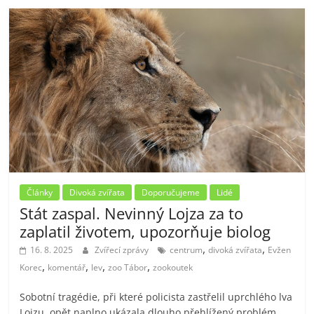
Články
Divoká zvířata
Doporučujeme
Lidé
Stát zaspal. Nevinný Lojza za to
zaplatil životem, upozorňuje biolog
,
,
16. 8. 2025
Zvířecí zprávy
centrum
divoká zvířata
Evžen
,
,
,
,
Korec
komentář
lev
zoo Tábor
zookoutek
Sobotní tragédie, při které policista zastřelil uprchlého lva
Lojzu, opět naplno ukázala dlouho přehlížený problém.