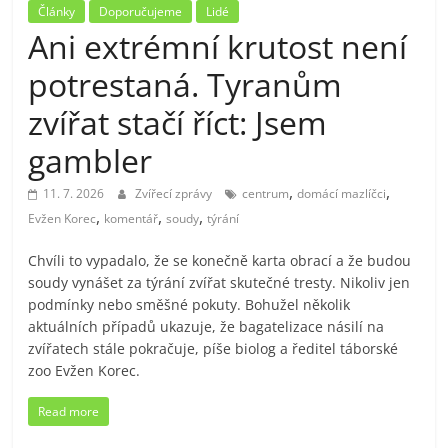
Články
Doporučujeme
Lidé
Ani extrémní krutost není
potrestaná. Tyranům
zvířat stačí říct: Jsem
gambler
,
,
11. 7. 2026
Zvířecí zprávy
centrum
domácí mazlíčci
,
,
,
Evžen Korec
komentář
soudy
týrání
Chvíli to vypadalo, že se konečně karta obrací a že budou
soudy vynášet za týrání zvířat skutečné tresty. Nikoliv jen
podmínky nebo směšné pokuty. Bohužel několik
aktuálních případů ukazuje, že bagatelizace násilí na
zvířatech stále pokračuje, píše biolog a ředitel táborské
zoo Evžen Korec.
Read more