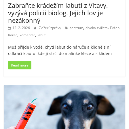
Zabraňte krádežím labutí z Vltavy,
vyzývá policii biolog. Jejich lov je
nezákonný
,
,
12. 2. 2026
Zvířecí zprávy
centrum
divoká zvířata
Evžen
,
,
Korec
komentář
labuť
Muž přijde k vodě, chytí labuť do náruče a klidně s ní
odkráčí k autu, kde ji strčí do malinké klece a s klidem
Read more