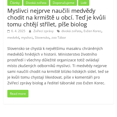
Články
Divoká zvířata
Doporučujeme
Lidé
Myslivci nejprve naučili medvědy
chodit na krmiště u obcí. Teď je kvůli
tomu chtějí střílet, píše biolog
,
,
6. 4. 2025
Zvířecí zprávy
divoká zvířata
Evžen Korec
,
,
,
medvěd
myslivci
Slovensko
zoo Tábor
Slovensko se chystá k největšímu masakru chráněných
medvědů hnědých v historii. Ministerstvo životního
prostředí i všechny důležité organizace totiž ovládají
místo zkušených odborníků myslivci. Ti medvědy nejprve
sami naučili chodit na krmiště blízko lidských sídel, teď se
je kvůli tomu chystají likvidovat, píše v komentáři pro
Zvířecí zprávy biolog a ředitel táborské zoo Evžen Korec.
Read more