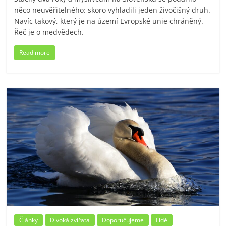
něco neuvěřitelného: skoro vyhladili jeden živočišný druh.
Navíc takový, který je na území Evropské unie chráněný.
Řeč je o medvědech.
Read more
Články
Divoká zvířata
Doporučujeme
Lidé