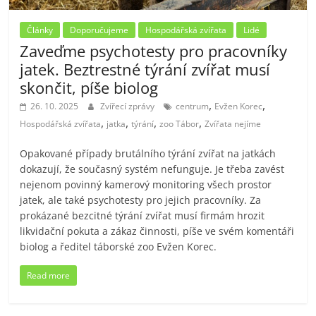
Články
Doporučujeme
Hospodářská zvířata
Lidé
Zaveďme psychotesty pro pracovníky
jatek. Beztrestné týrání zvířat musí
skončit, píše biolog
,
,
26. 10. 2025
Zvířecí zprávy
centrum
Evžen Korec
,
,
,
,
Hospodářská zvířata
jatka
týrání
zoo Tábor
Zvířata nejíme
Opakované případy brutálního týrání zvířat na jatkách
dokazují, že současný systém nefunguje. Je třeba zavést
nejenom povinný kamerový monitoring všech prostor
jatek, ale také psychotesty pro jejich pracovníky. Za
prokázané bezcitné týrání zvířat musí firmám hrozit
likvidační pokuta a zákaz činnosti, píše ve svém komentáři
biolog a ředitel táborské zoo Evžen Korec.
Read more