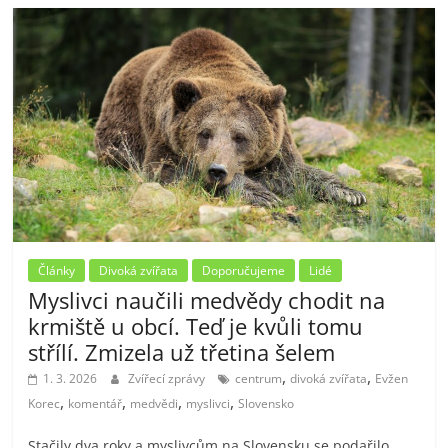
Články
Divoká zvířata
Doporučujeme
Lidé
Myslivci naučili medvědy chodit na
krmiště u obcí. Teď je kvůli tomu
střílí. Zmizela už třetina šelem
,
,
1. 3. 2026
Zvířecí zprávy
centrum
divoká zvířata
Evžen
,
,
,
,
Korec
komentář
medvědi
myslivci
Slovensko
Stačily dva roky a myslivcům na Slovensku se podařilo