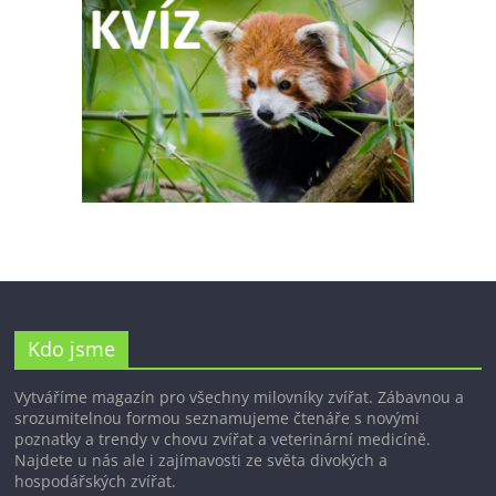
Kdo jsme
Vytváříme magazín pro všechny milovníky zvířat. Zábavnou a
srozumitelnou formou seznamujeme čtenáře s novými
poznatky a trendy v chovu zvířat a veterinární medicíně.
Najdete u nás ale i zajímavosti ze světa divokých a
hospodářských zvířat.