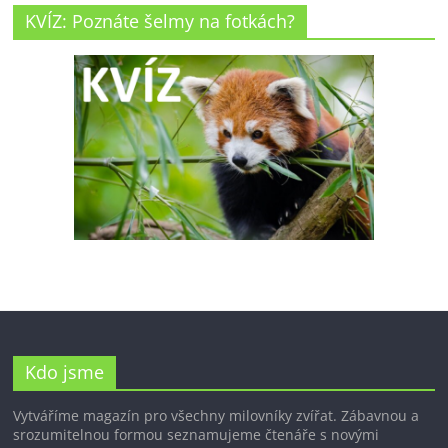
KVÍZ: Poznáte šelmy na fotkách?
Kdo jsme
Vytváříme magazín pro všechny milovníky zvířat. Zábavnou a
srozumitelnou formou seznamujeme čtenáře s novými