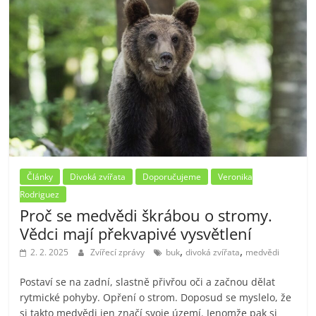
Články
Divoká zvířata
Doporučujeme
Veronika
Rodriguez
Proč se medvědi škrábou o stromy.
Vědci mají překvapivé vysvětlení
,
,
2. 2. 2025
Zvířecí zprávy
buk
divoká zvířata
medvědi
Postaví se na zadní, slastně přivřou oči a začnou dělat
rytmické pohyby. Opření o strom. Doposud se myslelo, že
si takto medvědi jen značí svoje území. Jenomže pak si