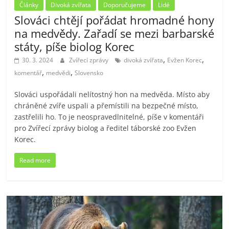
Články
Divoká zvířata
Doporučujeme
Lidé
Slováci chtějí pořádat hromadné hony
na medvědy. Zařadí se mezi barbarské
státy, píše biolog Korec
,
,
30. 3. 2024
Zvířecí zprávy
divoká zvířata
Evžen Korec
,
,
komentář
medvědi
Slovensko
Slováci uspořádali nelítostný hon na medvěda. Místo aby
chráněné zvíře uspali a přemístili na bezpečné místo,
zastřelili ho. To je neospravedlnitelné, píše v komentáři
pro Zvířecí zprávy biolog a ředitel táborské zoo Evžen
Korec.
Read more