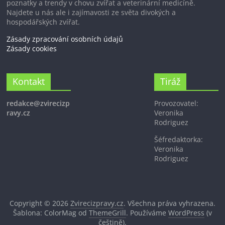
poznatky a trendy v chovu zvířat a veterinární medicíně.
Najdete u nás ale i zajímavosti ze světa divokých a
hospodářských zvířat.
Zásady zpracování osobních údajů
Zásady cookies
Kontakt
Tiráž
redakce@zvirecizp
Provozovatel:
ravy.cz
Veronika
Rodriguez
Šéfredaktorka:
Veronika
Rodriguez
Copyright © 2026
Zvirecizpravy.cz
. Všechna práva vyhrazena.
Šablona: ColorMag od
ThemeGrill
. Používáme
WordPress
(v
češtině).