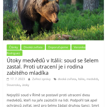
Články
Divoká zvířata
Doporučujeme
Veronika
Rodriguez
Útoky medvědů v Itálii: soud se šelem
zastal. Proti utracení je i rodina
zabitého mladíka
,
,
,
17. 7. 2023
Zvířecí zprávy
divoká zvířata
Itálie
medvědi
,
Slovensko
útoky
Nejvyšší soud v Římě se postavil proti utracení dvou
medvědů, kteří na jaře zaútočili na lidi. Podpořil tak apel
ochránců zvířat, jenž pro šelmy žádají druhou šanci. Smrt