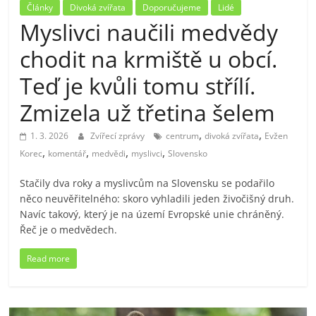
Články
Divoká zvířata
Doporučujeme
Lidé
Myslivci naučili medvědy
chodit na krmiště u obcí.
Teď je kvůli tomu střílí.
Zmizela už třetina šelem
,
,
1. 3. 2026
Zvířecí zprávy
centrum
divoká zvířata
Evžen
,
,
,
,
Korec
komentář
medvědi
myslivci
Slovensko
Stačily dva roky a myslivcům na Slovensku se podařilo
něco neuvěřitelného: skoro vyhladili jeden živočišný druh.
Navíc takový, který je na území Evropské unie chráněný.
Řeč je o medvědech.
Read more