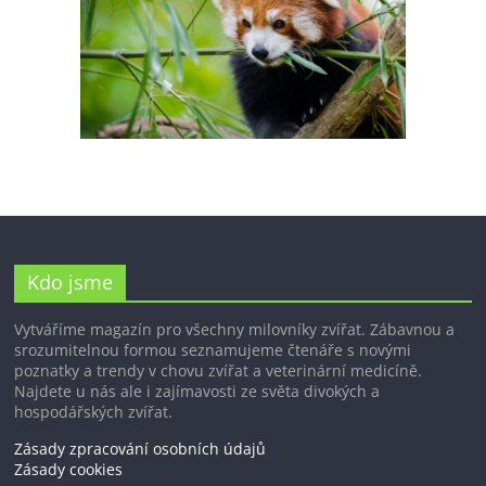
Kdo jsme
Vytváříme magazín pro všechny milovníky zvířat. Zábavnou a
srozumitelnou formou seznamujeme čtenáře s novými
poznatky a trendy v chovu zvířat a veterinární medicíně.
Najdete u nás ale i zajímavosti ze světa divokých a
hospodářských zvířat.
Zásady zpracování osobních údajů
Zásady cookies