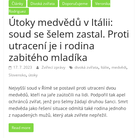
Články
Divoká zvířata
Doporučujeme
Veronika
Rodriguez
Útoky medvědů v Itálii:
soud se šelem zastal. Proti
utracení je i rodina
zabitého mladíka
,
,
,
17. 7. 2023
Zvířecí zprávy
divoká zvířata
Itálie
medvědi
,
Slovensko
útoky
Nejvyšší soud v Římě se postavil proti utracení dvou
medvědů, kteří na jaře zaútočili na lidi. Podpořil tak apel
ochránců zvířat, jenž pro šelmy žádají druhou šanci. Smrt
medvěda jako řešení situace odmítá také rodina jednoho
z napadených mužů, který atak zvířete nepřežil.
Read more