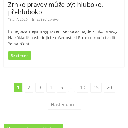
Zrnko pravdy může být hluboko,
přehluboko
5. 7. 2026
Zvířecí zprávy
I v nejbizarnějším vyprávění se občas najde zrnko pravdy.
Na základě následující zkušenosti si Prokop troufá tvrdit,
že na rčení
Read more
1
2
3
4
5
...
10
15
20
Následující »