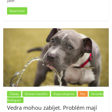
jater.
Read more
Články
Domácí mazlíčci
Doporučujeme
Pes
Veronika
Rodriguez
Vedra mohou zabíjet. Problém mají