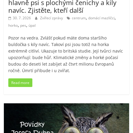
hlavně psi s plochými čenichy a kily
navíc. Zjistěte, kteří další
,
,
30. 7. 2026
Zvířecí zprávy
centrum
domácí mazlíčci
,
,
horko
pes
úpal
Pozor na vedra. Zvlášť pokud máte doma staršího
buldočka s kily navíc. Takoví psi jsou totiž na horka
extrémně citliví. Ukazuje to britská studie. Její tvůrci navíc
upozorňují: bude hůř. Klimatické změny a horké počasí
budou do deseti let zabíjet až čtvrt milionu Evropanů
ročně. Úmrtí přibude i u zvířat.
Read more