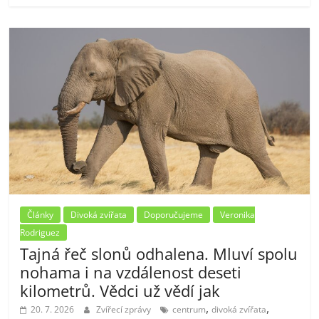
Články
Divoká zvířata
Doporučujeme
Veronika
Rodriguez
Tajná řeč slonů odhalena. Mluví spolu
nohama i na vzdálenost deseti
kilometrů. Vědci už vědí jak
,
,
20. 7. 2026
Zvířecí zprávy
centrum
divoká zvířata