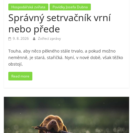
Hospodářská zvířata
Povídky Josefa Dubna
Správný setrvačník vrní
nebo přede
9. 8. 2026
Zvířecí zprávy
Touha, aby něco pěkného stále trvalo, a pokud možno
neměnně, je stará, stařičká. Nyní, v nové době, však těžko
obstojí,
Read more