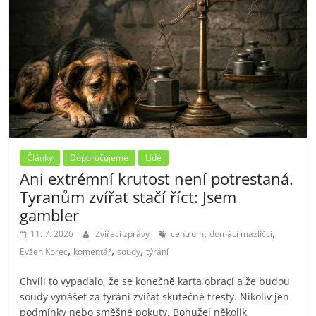
Články
Doporučujeme
Lidé
Ani extrémní krutost není potrestaná.
Tyranům zvířat stačí říct: Jsem
gambler
,
,
11. 7. 2026
Zvířecí zprávy
centrum
domácí mazlíčci
,
,
,
Evžen Korec
komentář
soudy
týrání
Chvíli to vypadalo, že se konečně karta obrací a že budou
soudy vynášet za týrání zvířat skutečné tresty. Nikoliv jen
podmínky nebo směšné pokuty. Bohužel několik