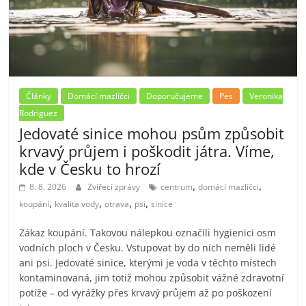
Články
Domácí mazlíčci
Doporučujeme
Pes
Veronika
Rodriguez
Jedovaté sinice mohou psům způsobit
krvavý průjem i poškodit játra. Víme,
kde v Česku to hrozí
,
,
8. 8. 2026
Zvířecí zprávy
centrum
domácí mazlíčci
,
,
,
,
koupání
kvalita vody
otrava
psi
sinice
Zákaz koupání. Takovou nálepkou označili hygienici osm
vodních ploch v Česku. Vstupovat by do nich neměli lidé
ani psi. Jedovaté sinice, kterými je voda v těchto místech
kontaminovaná, jim totiž mohou způsobit vážné zdravotní
potíže – od vyrážky přes krvavý průjem až po poškození