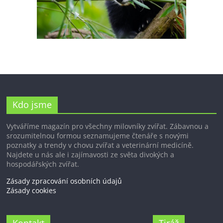
Kdo jsme
Vytváříme magazín pro všechny milovníky zvířat. Zábavnou a
srozumitelnou formou seznamujeme čtenáře s novými
poznatky a trendy v chovu zvířat a veterinární medicíně.
Najdete u nás ale i zajímavosti ze světa divokých a
hospodářských zvířat.
Zásady zpracování osobních údajů
Zásady cookies