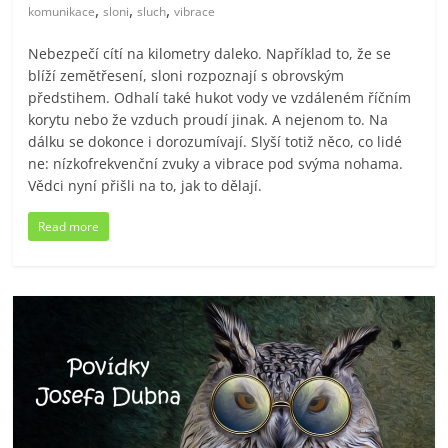
,
,
,
komunikace
sloni
sluch
vibrace
Nebezpečí cítí na kilometry daleko. Například to, že se
blíží zemětřesení, sloni rozpoznají s obrovským
předstihem. Odhalí také hukot vody ve vzdáleném říčním
korytu nebo že vzduch proudí jinak. A nejenom to. Na
dálku se dokonce i dorozumívají. Slyší totiž něco, co lidé
ne: nízkofrekvenční zvuky a vibrace pod svýma nohama.
Vědci nyní přišli na to, jak to dělají.
Read more