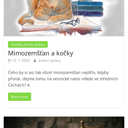
Povídky Josefa Dubna
Mimozemšťan a kočky
12. 7. 2026
Zvířecí zprávy
Čeho by si asi tak všiml mimozemšťan nejdřív, kdyby
přistál, dejme tomu na vesnické návsi někde ve středních
Čechách? A
Read more