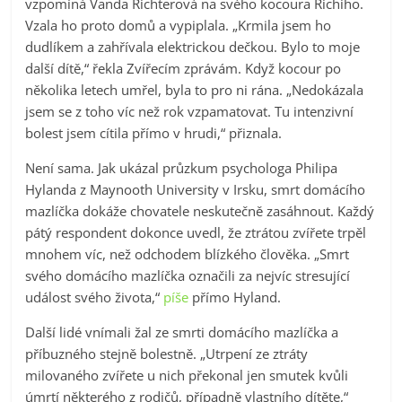
vzpomíná Vanda Richterová na svého kocoura Richiho.
Vzala ho proto domů a vypiplala. „Krmila jsem ho
dudlíkem a zahřívala elektrickou dečkou. Bylo to moje
další dítě,“ řekla Zvířecím zprávám. Když kocour po
několika letech umřel, byla to pro ni rána. „Nedokázala
jsem se z toho víc než rok vzpamatovat. Tu intenzivní
bolest jsem cítila přímo v hrudi,“ přiznala.
Není sama. Jak ukázal průzkum psychologa Philipa
Hylanda z Maynooth University v Irsku, smrt domácího
mazlíčka dokáže chovatele neskutečně zasáhnout. Každý
pátý respondent dokonce uvedl, že ztrátou zvířete trpěl
mnohem víc, než odchodem blízkého člověka. „Smrt
svého domácího mazlíčka označili za nejvíc stresující
událost svého života,“
píše
přímo Hyland.
Další lidé vnímali žal ze smrti domácího mazlíčka a
příbuzného stejně bolestně. „Utrpení ze ztráty
milovaného zvířete u nich překonal jen smutek kvůli
úmrtí některého z rodičů, případně vlastního dítěte,“