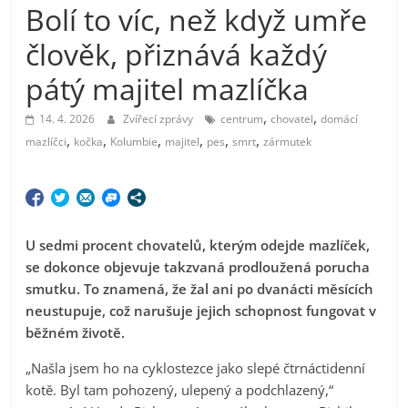
Bolí to víc, než když umře
člověk, přiznává každý
pátý majitel mazlíčka
,
,
14. 4. 2026
Zvířecí zprávy
centrum
chovatel
domácí
,
,
,
,
,
,
mazlíčci
kočka
Kolumbie
majitel
pes
smrt
zármutek
U sedmi procent chovatelů, kterým odejde mazlíček,
se dokonce objevuje takzvaná prodloužená porucha
smutku. To znamená, že žal ani po dvanácti měsících
neustupuje, což narušuje jejich schopnost fungovat v
běžném životě.
„Našla jsem ho na cyklostezce jako slepé čtrnáctidenní
kotě. Byl tam pohozený, ulepený a podchlazený,“