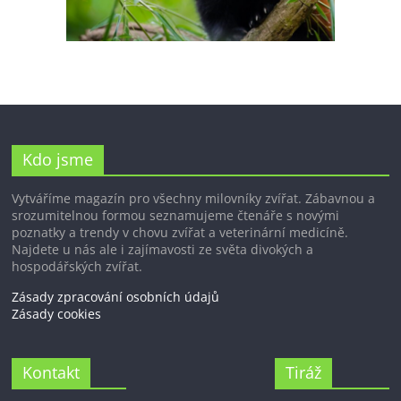
Kdo jsme
Vytváříme magazín pro všechny milovníky zvířat. Zábavnou a
srozumitelnou formou seznamujeme čtenáře s novými
poznatky a trendy v chovu zvířat a veterinární medicíně.
Najdete u nás ale i zajímavosti ze světa divokých a
hospodářských zvířat.
Zásady zpracování osobních údajů
Zásady cookies
Kontakt
Tiráž