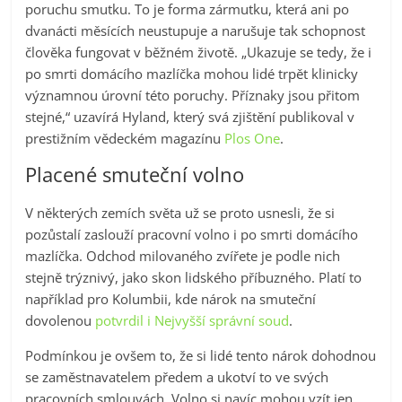
poruchu smutku. To je forma zármutku, která ani po
dvanácti měsících neustupuje a narušuje tak schopnost
člověka fungovat v běžném životě. „Ukazuje se tedy, že i
po smrti domácího mazlíčka mohou lidé trpět klinicky
významnou úrovní této poruchy. Příznaky jsou přitom
stejné,“ uzavírá Hyland, který svá zjištění publikoval v
prestižním vědeckém magazínu
Plos One
.
Placené smuteční volno
V některých zemích světa už se proto usnesli, že si
pozůstalí zaslouží pracovní volno i po smrti domácího
mazlíčka. Odchod milovaného zvířete je podle nich
stejně trýznivý, jako skon lidského příbuzného. Platí to
například pro Kolumbii, kde nárok na smuteční
dovolenou
potvrdil i Nejvyšší správní soud
.
Podmínkou je ovšem to, že si lidé tento nárok dohodnou
se zaměstnavatelem předem a ukotví to ve svých
pracovních smlouvách. Volno si navíc mohou vzít jen