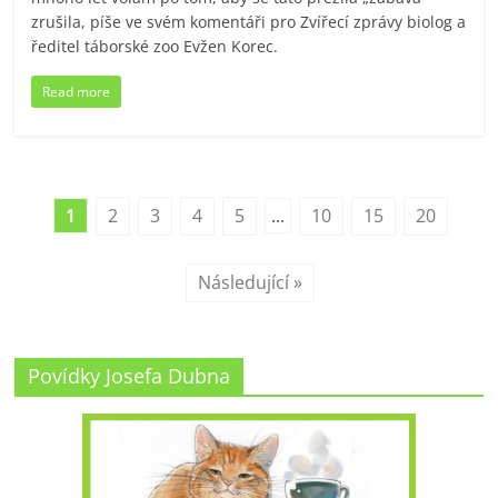
zrušila, píše ve svém komentáři pro Zvířecí zprávy biolog a
ředitel táborské zoo Evžen Korec.
Read more
1
2
3
4
5
...
10
15
20
Následující »
Povídky Josefa Dubna