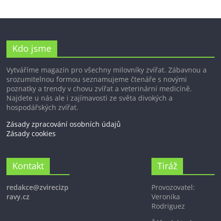
Kdo jsme
Vytváříme magazín pro všechny milovníky zvířat. Zábavnou a
srozumitelnou formou seznamujeme čtenáře s novými
poznatky a trendy v chovu zvířat a veterinární medicíně.
Najdete u nás ale i zajímavosti ze světa divokých a
hospodářských zvířat.
Zásady zpracování osobních údajů
Zásady cookies
Kontakt
Tiráž
redakce@zvirecizp
Provozovatel:
ravy.cz
Veronika
Rodriguez