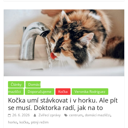
Články
Domácí
mazlíčci
Doporučujeme
Kočka
Veronika Rodriguez
Kočka umí stávkovat i v horku. Ale pít
se musí. Doktorka radí, jak na to
,
,
26. 6. 2026
Zvířecí zprávy
centrum
domácí mazlíčci
,
,
horko
kočka
pitný režim