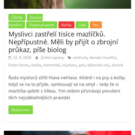
Články
Domácí
mazlíčci
Doporučujeme
Kočka
Lidé
Pes
Myslivci zastřelí tisíce mazlíčků.
Nepřípustné. Měli by přijít o zbrojní
průkaz, píše biolog
,
,
22. 4. 2026
Zvířecí zprávy
centrum
domácí mazlíčci
,
,
,
,
,
,
Evžen Korec
kočka
komentář
myslivec
pes
táborská zoo
zbraně
Řada myslivců střílí hlava nehlava. Klidně i na psy a kočky.
Když se na to přijde, vymlouvají se na omyl – tedy že si
mazlíčka spletli s liškou. Tím ovšem přiznávají porušení
těch nejzákladnějších pravidel.
Read more