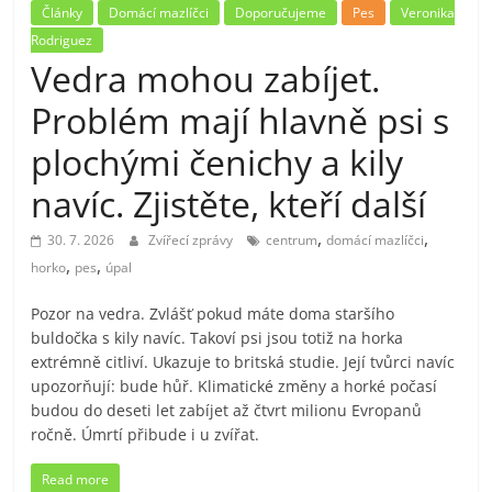
Články
Domácí mazlíčci
Doporučujeme
Pes
Veronika
Rodriguez
Vedra mohou zabíjet.
Problém mají hlavně psi s
plochými čenichy a kily
navíc. Zjistěte, kteří další
,
,
30. 7. 2026
Zvířecí zprávy
centrum
domácí mazlíčci
,
,
horko
pes
úpal
Pozor na vedra. Zvlášť pokud máte doma staršího
buldočka s kily navíc. Takoví psi jsou totiž na horka
extrémně citliví. Ukazuje to britská studie. Její tvůrci navíc
upozorňují: bude hůř. Klimatické změny a horké počasí
budou do deseti let zabíjet až čtvrt milionu Evropanů
ročně. Úmrtí přibude i u zvířat.
Read more