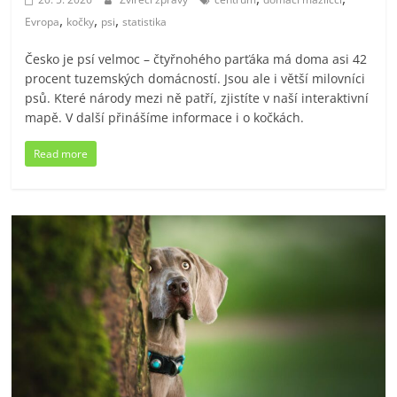
,
,
,
Evropa
kočky
psi
statistika
Česko je psí velmoc – čtyřnohého parťáka má doma asi 42
procent tuzemských domácností. Jsou ale i větší milovníci
psů. Které národy mezi ně patří, zjistíte v naší interaktivní
mapě. V další přinášíme informace i o kočkách.
Read more