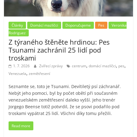
Články
Domácí mazlíčci
Doporučujeme
Pes
Veronika
Rodriguez
Z týraného štěněte hrdinou: Pes
Tsunami zachránil 25 lidí pod
troskami
,
,
,
1. 7. 2026
Zvířecí zprávy
centrum
domácí mazlíčci
pes
,
Venezuela
zemětřesení
Seznamte se, toto je Tsunami. Devítiletý psí záchranář.
Nebýt jeho pomoci, byl by počet obětí při současném
venezuelském zemětřesení daleko vyšší. Jeho trenér
Jorgego Beense totiž potvrdil, že se psovi podařilo pod
troskami vypátrat 25 lidí. Všichni díky tomu přežili.
Read more