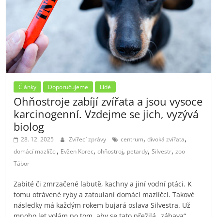
Články
Doporučujeme
Lidé
Ohňostroje zabíjí zvířata a jsou vysoce
karcinogenní. Vzdejme se jich, vyzývá
biolog
,
,
28. 12. 2025
Zvířecí zprávy
centrum
divoká zvířata
,
,
,
,
,
domácí mazlíčci
Evžen Korec
ohňostroj
petardy
Silvestr
zoo
Tábor
Zabité či zmrzačené labutě, kachny a jiní vodní ptáci. K
tomu otrávené ryby a zatoulaní domácí mazlíčci. Takové
následky má každým rokem bujará oslava Silvestra. Už
mnoho let volám po tom, aby se tato přežilá „zábava“