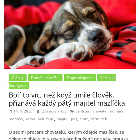
Články
Domácí mazlíčci
Doporučujeme
Veronika
Rodriguez
Bolí to víc, než když umře člověk,
přiznává každý pátý majitel mazlíčka
,
,
14. 4. 2026
Zvířecí zprávy
centrum
chovatel
domácí
,
,
,
,
,
,
mazlíčci
kočka
Kolumbie
majitel
pes
smrt
zármutek
U sedmi procent chovatelů, kterým odejde mazlíček, se
dokonce objevuje takzvaná prodloužená porucha smutku.