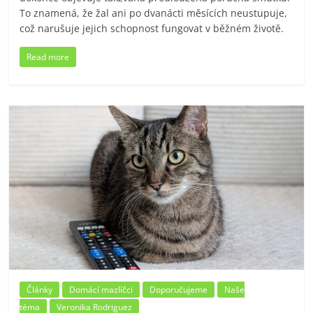
To znamená, že žal ani po dvanácti měsících neustupuje,
což narušuje jejich schopnost fungovat v běžném životě.
Read more
Články
Domácí mazlíčci
Doporučujeme
Naše
téma
Veronika Rodriguez