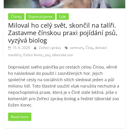
Články
Doporučujeme
Lidé
Miloval ho celý svět, skončil na talíři.
Zastavme čínskou praxi pojídání psů,
vyzývá biolog
,
,
15. 6. 2026
Zvířecí zprávy
centrum
Čína
domácí
,
,
,
mazlíčci
Evžen Korec
psi
táborská zoo
Doprovázel svého páníčka po cestách celou Čínou, věrně
ho následoval do pouští i zasněžených hor. Jejich
společné cesty na sociálních sítích sledoval jeden a půl
milionu lidí. Toto šťastné soužití však narušila nechutná a
nepochopitelná praxe, která je v Číně stále běžná, píše v
komentáři pro Zvířecí zprávy biolog a ředitel táborské zoo
Evžen Korec.
Read more