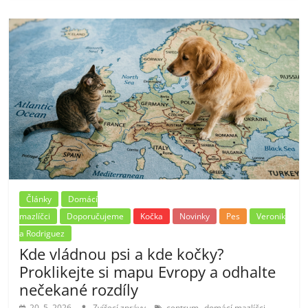
Články
Domácí
mazlíčci
Doporučujeme
Kočka
Novinky
Pes
Veronik
a Rodriguez
Kde vládnou psi a kde kočky?
Proklikejte si mapu Evropy a odhalte
nečekané rozdíly
,
,
20. 5. 2026
Zvířecí zprávy
centrum
domácí mazlíčci