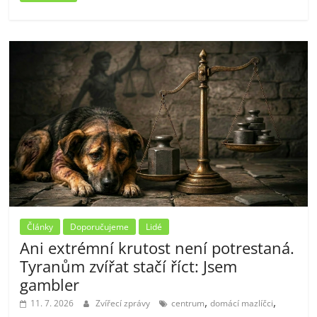
Články
Doporučujeme
Lidé
Ani extrémní krutost není potrestaná.
Tyranům zvířat stačí říct: Jsem
gambler
,
,
11. 7. 2026
Zvířecí zprávy
centrum
domácí mazlíčci