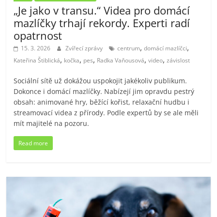
„Je jako v transu.“ Videa pro domácí
mazlíčky trhají rekordy. Experti radí
opatrnost
,
,
15. 3. 2026
Zvířecí zprávy
centrum
domácí mazlíčci
,
,
,
,
,
Kateřina Štiblická
kočka
pes
Radka Vaňousová
video
závislost
Sociální sítě už dokážou uspokojit jakékoliv publikum.
Dokonce i domácí mazlíčky. Nabízejí jim opravdu pestrý
obsah: animované hry, běžící kořist, relaxační hudbu i
streamovací videa z přírody. Podle expertů by se ale měli
mít majitelé na pozoru.
Read more