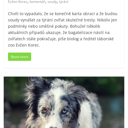
,
,
,
Evžen Korec
komentář
soudy
týrání
Chvíli to vypadalo, že se konečně karta obrací a že budou
soudy vynášet za týrání zvířat skutečné tresty. Nikoliv jen
podmínky nebo směšné pokuty. Bohužel několik
aktuálních případů ukazuje, že bagatelizace násilí na
zvířatech stále pokračuje, píše biolog a ředitel táborské
zoo Evžen Korec.
Read more