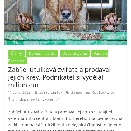
Články
Domácí mazlíčci
Doporučujeme
Veronika
Rodriguez
Zabíjel útulková zvířata a prodával
jejich krev. Podnikatel si vydělal
milion eur
,
,
,
30. 6. 2022
Zvířecí zprávy
domácí mazlíčci
kočky
psi
,
,
Španělsko
transfuze
veterinář
Zabíjel útulková zvířata a prodával jejich krev. Majitel
veterinárního centra z Madridu, kterého v polovině června
zatkli kriminalisté, utržil touto nelegální činností nejméně