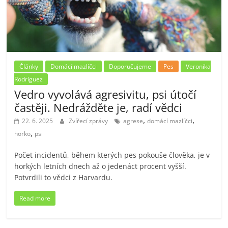
Články
Domácí mazlíčci
Doporučujeme
Pes
Veronika
Rodriguez
Vedro vyvolává agresivitu, psi útočí
častěji. Nedrážděte je, radí vědci
,
,
22. 6. 2025
Zvířecí zprávy
agrese
domácí mazlíčci
,
horko
psi
Počet incidentů, během kterých pes pokouše člověka, je v
horkých letních dnech až o jedenáct procent vyšší.
Potvrdili to vědci z Harvardu.
Read more