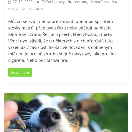
,
,
17. 10. 2025
Zvířecí zprávy
centrum
domácí mazlíčci
,
,
hračka
psi
závislost
Můžou se kvůli němu přetrhnout: uběhnou sprintem
stovky metrů, přeplavou řeku nebo obětují pamlsek.
Klidně se i zraní. Řeč je o psech, kteří zbožňují míčky.
Vědci nyní zjistili, že u některých z nich přerůstá tato
vášeň až v závislost. Skotačivé dovádění s oblíbeným
míčkem je pro ně zhruba stejně návykové, jako pro lidi
cigareta. Nebo počítačová hra.
Read more