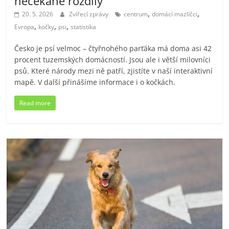
nečekané rozdíly
,
,
20. 5. 2026
Zvířecí zprávy
centrum
domácí mazlíčci
,
,
,
Evropa
kočky
psi
statistika
Česko je psí velmoc – čtyřnohého parťáka má doma asi 42
procent tuzemských domácností. Jsou ale i větší milovníci
psů. Které národy mezi ně patří, zjistíte v naší interaktivní
mapě. V další přinášíme informace i o kočkách.
Read more