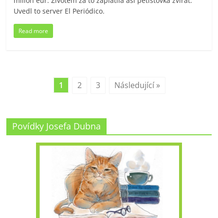
milion eur. Životem za to zaplatila asi pětistovka zvířat.
Uvedl to server El Periódico.
Read more
1
2
3
Následující »
Povídky Josefa Dubna