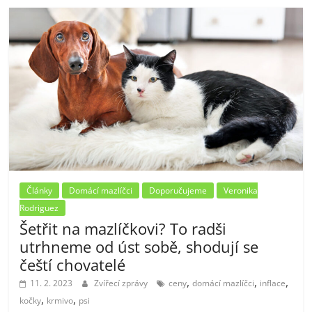
Články
Domácí mazlíčci
Doporučujeme
Veronika
Rodriguez
Šetřit na mazlíčkovi? To radši
utrhneme od úst sobě, shodují se
čeští chovatelé
,
,
,
11. 2. 2023
Zvířecí zprávy
ceny
domácí mazlíčci
inflace
,
,
kočky
krmivo
psi