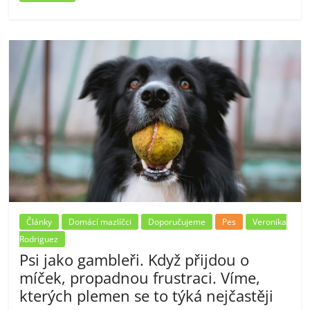
Články
Domácí mazlíčci
Doporučujeme
Pes
Veronika
Rodriguez
Psi jako gambleři. Když přijdou o
míček, propadnou frustraci. Víme,
kterých plemen se to týká nejčastěji