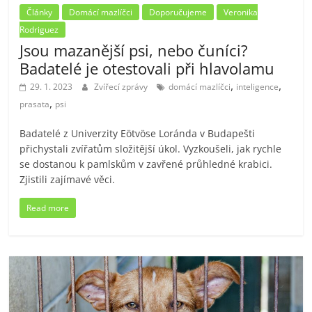
Články
Domácí mazlíčci
Doporučujeme
Veronika
Rodriguez
Jsou mazanější psi, nebo čuníci?
Badatelé je otestovali při hlavolamu
,
,
29. 1. 2023
Zvířecí zprávy
domácí mazlíčci
inteligence
,
prasata
psi
Badatelé z Univerzity Eötvöse Loránda v Budapešti
přichystali zvířatům složitější úkol. Vyzkoušeli, jak rychle
se dostanou k pamlskům v zavřené průhledné krabici.
Zjistili zajímavé věci.
Read more