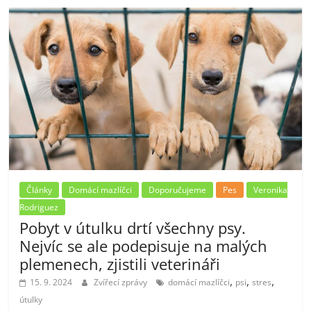
Články
Domácí mazlíčci
Doporučujeme
Pes
Veronika
Rodriguez
Pobyt v útulku drtí všechny psy.
Nejvíc se ale podepisuje na malých
plemenech, zjistili veterináři
,
,
,
15. 9. 2024
Zvířecí zprávy
domácí mazlíčci
psi
stres
útulky