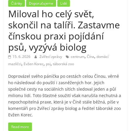
Články
Doporučujeme
Lidé
Miloval ho celý svět,
skončil na talíři. Zastavme
čínskou praxi pojídání
psů, vyzývá biolog
,
,
15. 6. 2026
Zvířecí zprávy
centrum
Čína
domácí
,
,
,
mazlíčci
Evžen Korec
psi
táborská zoo
Doprovázel svého páníčka po cestách celou Čínou, věrně
ho následoval do pouští i zasněžených hor. Jejich
společné cesty na sociálních sítích sledoval jeden a půl
milionu lidí. Toto šťastné soužití však narušila nechutná a
nepochopitelná praxe, která je v Číně stále běžná, píše v
komentáři pro Zvířecí zprávy biolog a ředitel táborské zoo
Evžen Korec.
Read more