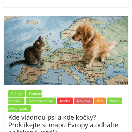
Články
Domácí
mazlíčci
Doporučujeme
Kočka
Novinky
Pes
Veronik
a Rodriguez
Kde vládnou psi a kde kočky?
Proklikejte si mapu Evropy a odhalte