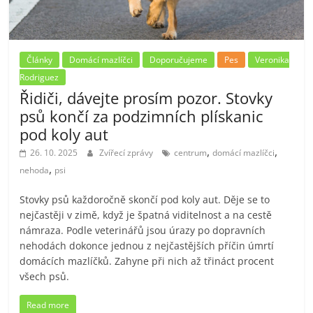
Články
Domácí mazlíčci
Doporučujeme
Pes
Veronika
Rodriguez
Řidiči, dávejte prosím pozor. Stovky
psů končí za podzimních plískanic
pod koly aut
,
,
26. 10. 2025
Zvířecí zprávy
centrum
domácí mazlíčci
,
nehoda
psi
Stovky psů každoročně skončí pod koly aut. Děje se to
nejčastěji v zimě, když je špatná viditelnost a na cestě
námraza. Podle veterinářů jsou úrazy po dopravních
nehodách dokonce jednou z nejčastějších příčin úmrtí
domácích mazlíčků. Zahyne při nich až třináct procent
všech psů.
Read more