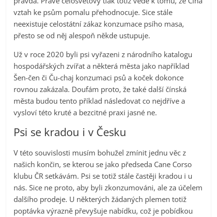
pravda. Právě celosvětový tlak totiž vede k tomu, že Čína
vztah ke psům pomalu přehodnocuje. Sice stále
neexistuje celostátní zákaz konzumace psího masa,
přesto se od něj alespoň někde ustupuje.
Už v roce 2020 byli psi vyřazeni z národního katalogu
hospodářských zvířat a některá města jako například
Šen-čen či Ču-chaj konzumaci psů a koček dokonce
rovnou zakázala. Doufám proto, že také další čínská
města budou tento příklad následovat co nejdříve a
vysloví této kruté a bezcitné praxi jasné ne.
Psi se kradou i v Česku
V této souvislosti musím bohužel zmínit jednu věc z
našich končin, se kterou se jako předseda Cane Corso
klubu ČR setkávám. Psi se totiž stále častěji kradou i u
nás. Sice ne proto, aby byli zkonzumováni, ale za účelem
dalšího prodeje. U některých žádaných plemen totiž
poptávka výrazně převyšuje nabídku, což je pobídkou