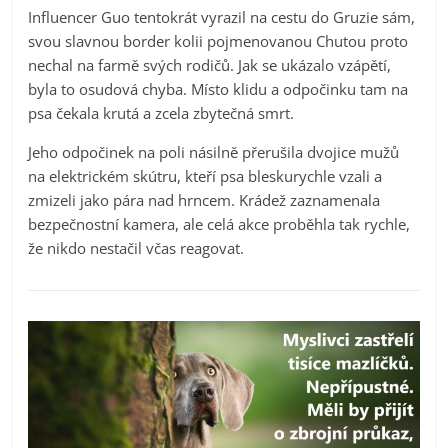
Influencer Guo tentokrát vyrazil na cestu do Gruzie sám,
svou slavnou border kolii pojmenovanou Chutou proto
nechal na farmě svých rodičů. Jak se ukázalo vzápětí,
byla to osudová chyba. Místo klidu a odpočinku tam na
psa čekala krutá a zcela zbytečná smrt.
Jeho odpočinek na poli násilně přerušila dvojice mužů
na elektrickém skútru, kteří psa bleskurychle vzali a
zmizeli jako pára nad hrncem. Krádež zaznamenala
bezpečnostní kamera, ale celá akce proběhla tak rychle,
že nikdo nestačil včas reagovat.