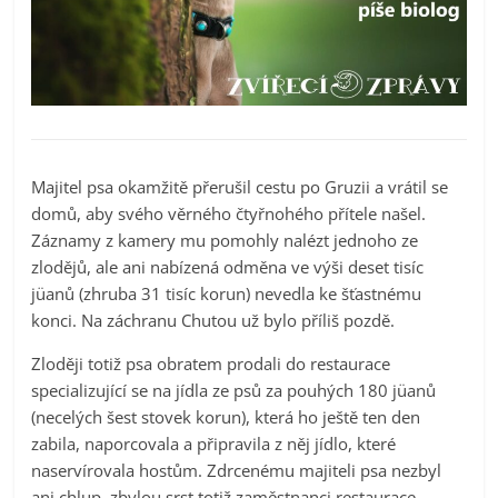
Majitel psa okamžitě přerušil cestu po Gruzii a vrátil se
domů, aby svého věrného čtyřnohého přítele našel.
Záznamy z kamery mu pomohly nalézt jednoho ze
zlodějů, ale ani nabízená odměna ve výši deset tisíc
jüanů (zhruba 31 tisíc korun) nevedla ke šťastnému
konci. Na záchranu Chutou už bylo příliš pozdě.
Zloději totiž psa obratem prodali do restaurace
specializující se na jídla ze psů za pouhých 180 jüanů
(necelých šest stovek korun), která ho ještě ten den
zabila, naporcovala a připravila z něj jídlo, které
naservírovala hostům. Zdrcenému majiteli psa nezbyl
ani chlup, zbylou srst totiž zaměstnanci restaurace