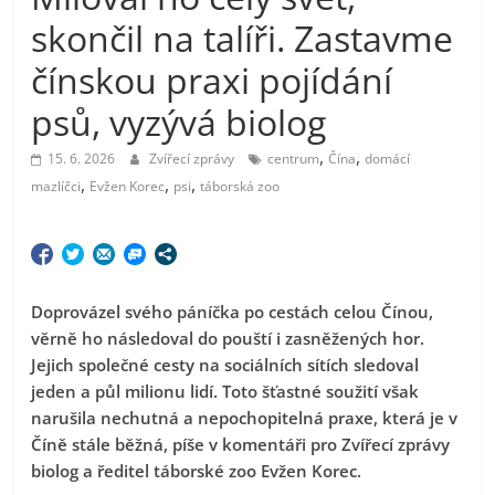
skončil na talíři. Zastavme
čínskou praxi pojídání
psů, vyzývá biolog
,
,
15. 6. 2026
Zvířecí zprávy
centrum
Čína
domácí
,
,
,
mazlíčci
Evžen Korec
psi
táborská zoo
Doprovázel svého páníčka po cestách celou Čínou,
věrně ho následoval do pouští i zasněžených hor.
Jejich společné cesty na sociálních sítích sledoval
jeden a půl milionu lidí. Toto šťastné soužití však
narušila nechutná a nepochopitelná praxe, která je v
Číně stále běžná, píše v komentáři pro Zvířecí zprávy
biolog a ředitel táborské zoo Evžen Korec.