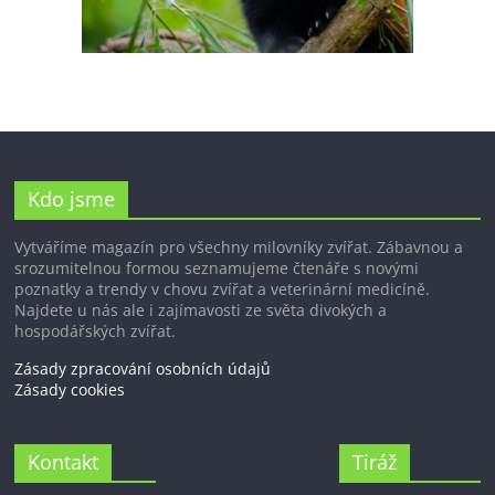
Kdo jsme
Vytváříme magazín pro všechny milovníky zvířat. Zábavnou a
srozumitelnou formou seznamujeme čtenáře s novými
poznatky a trendy v chovu zvířat a veterinární medicíně.
Najdete u nás ale i zajímavosti ze světa divokých a
hospodářských zvířat.
Zásady zpracování osobních údajů
Zásady cookies
Kontakt
Tiráž