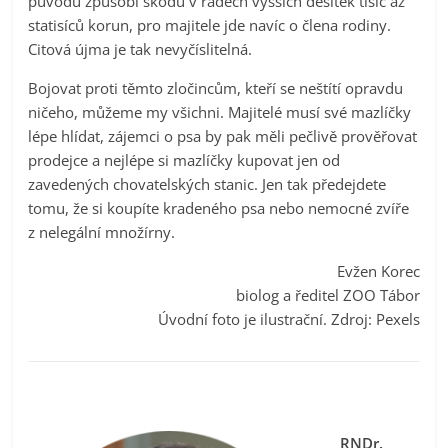
původu způsobí škodu v řádech vyšších desítek tisíc až
statisíců korun, pro majitele jde navíc o člena rodiny.
Citová újma je tak nevyčíslitelná.
Bojovat proti těmto zločincům, kteří se neštítí opravdu
ničeho, můžeme my všichni. Majitelé musí své mazlíčky
lépe hlídat, zájemci o psa by pak měli pečlivě prověřovat
prodejce a nejlépe si mazlíčky kupovat jen od
zavedených chovatelských stanic. Jen tak předejdete
tomu, že si koupíte kradeného psa nebo nemocné zvíře
z nelegální množírny.
Evžen Korec
biolog a ředitel ZOO Tábor
Úvodní foto je ilustrační. Zdroj: Pexels
RNDr.