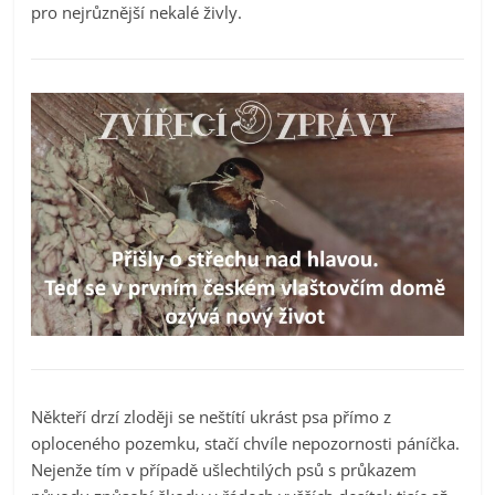
pro nejrůznější nekalé živly.
Někteří drzí zloději se neštítí ukrást psa přímo z
oploceného pozemku, stačí chvíle nepozornosti páníčka.
Nejenže tím v případě ušlechtilých psů s průkazem