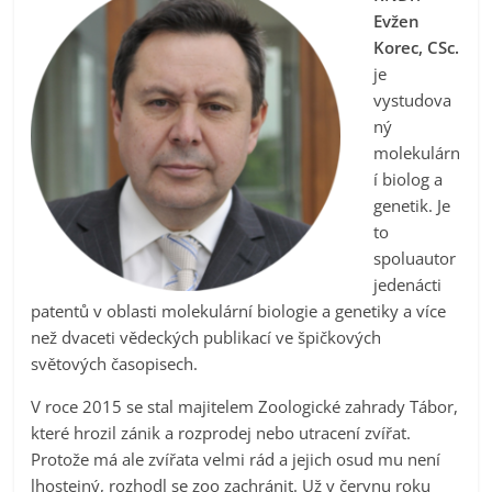
Evžen
Korec, CSc.
je
vystudova
ný
molekulárn
í biolog a
genetik. Je
to
spoluautor
jedenácti
patentů v oblasti molekulární biologie a genetiky a více
než dvaceti vědeckých publikací ve špičkových
světových časopisech.
V roce 2015 se stal majitelem Zoologické zahrady Tábor,
které hrozil zánik a rozprodej nebo utracení zvířat.
Protože má ale zvířata velmi rád a jejich osud mu není
lhostejný, rozhodl se zoo zachránit. Už v červnu roku