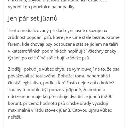
vyhodili do popelnice na odpadky.
Jen pár set jüanů
Tento medializovaný příklad nyní jasně ukazuje na
zrůdnost pojídání psů, které je v Číně stále běžné. Kromě
farem, kde chovají psy odsouzené stát se jídlem na talíři
v katastrofálních podmínkách naplňující všechny znaky
týrání, po celé Číně stále bují krádeže psů.
Zloději, pokud je vůbec chytí, se vymlouvají na to, že psa
považovali za toulavého. Bohužel tomu napomáhá i
čínská legislativa, podle které často nejde ani o krádež.
Tou by to mohlo být pouze v případě, že hodnota
odcizeného majetku přesahuje dva tisíce jüanů (6200
korun), přičemž hodnotu psů čínské úřady vyčíslují
maximálně v řádu stovek jüanů. Citovou újmu vůbec
neřeší.