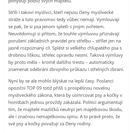
pohybují poblíž svých majitelů.
Střílí i takoví myslivci, kteří nejsou členy myslivecké
stráže a tuto pravomoc tedy vůbec nemají. Vymlouvají
se pak, že si psa jenom spletli s jiným zvířetem.
Neuvědomují si přitom, že touhle výmluvou přiznávají
porušení základních pravidel pro střelbu – střílet jen na
jasně rozpoznaný cíl. Splést si velkého chlupatého psa s
drobnou liškou, střelec opravdu nesmí. Taková výmluvy
by proto měla – kromě dalšího trestu – automaticky
znamenat odebrání zbrojního průkazu i střelných zbraní.
Nyní by se ale mohlo blýskat na lepší časy. Poslanci
opoziční TOP 09 totiž přišli s prospěšnou novelou
mysliveckého zákona, která by usmrcovat psy a kočky v
honitbách jednou provždy zakázala. Politici argumentují
tím, že majitelé mazlíčků neutrpí jen majetkovou škodu,
ale i značnou nemajetkovou újmu. A to právě proto, že
své psy a kočky považují za členy rodiny.