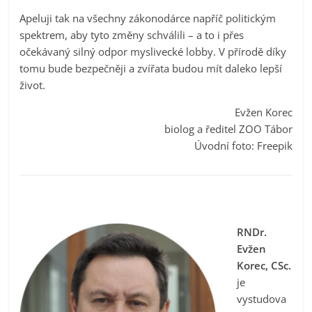
Apeluji tak na všechny zákonodárce napříč politickým
spektrem, aby tyto změny schválili – a to i přes
očekávaný silný odpor myslivecké lobby. V přírodě díky
tomu bude bezpečněji a zvířata budou mít daleko lepší
život.
Evžen Korec
biolog a ředitel ZOO Tábor
Úvodní foto: Freepik
RNDr.
Evžen
Korec, CSc.
je
vystudova