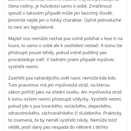
člena rodiny, je hulvátství samo o sobě. Zmáčknout
spoušť v takovém případě může jen bezcitný člověk.
Jenomže nejde jen o lidský charakter. Úplně jednoduché
to není ani legislativně.
Majitel sice nemůže nechat psa volně pobíhat v lese či na
louce, to samo o sobě ale k zastřelení nestačí. K tomu lze
přistoupit pouze tehdy, pokud volně puštěný pes
pronásleduje zvěř. V žádném jiném případě myslivec
vystřelit nesmí.
Zastřelit psa nahánějícího zvěř navíc nemůže kde kdo.
Tuto pravomoc má jen myslivecká stráž, na kterou
zákon pohlíží jako na úřední osobu. Ani myslivecká stráž
k tomu ovšem nesmí přistoupit vždycky. Vystřelit nesmí,
pokud jde o psa loveckého, ovčáckého, slepeckého,
zdravotnického, záchranářského či služebního. Prakticky
to znamená, že by neměl vystřelit nikdy. Nemůže totiž
vědět, jestli daný pes nespadá do některé z těchto