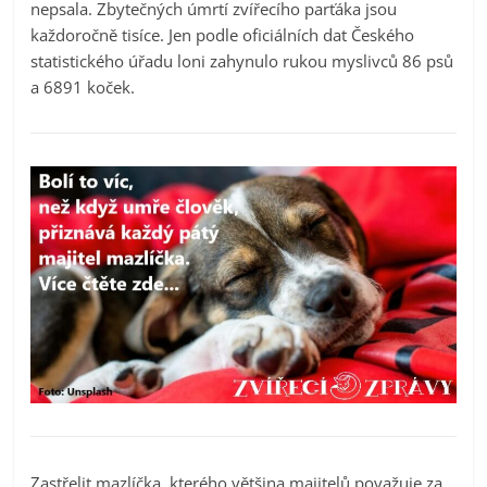
nepsala. Zbytečných úmrtí zvířecího parťáka jsou
každoročně tisíce. Jen podle oficiálních dat Českého
statistického úřadu loni zahynulo rukou myslivců 86 psů
a 6891 koček.
Zastřelit mazlíčka, kterého většina majitelů považuje za