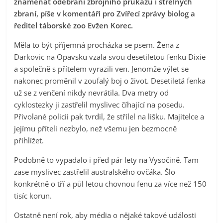
znamenat odebrání zbrojního průkazu i střelných
zbraní, píše v komentáři pro Zvířecí zprávy biolog a
ředitel táborské zoo Evžen Korec.
Měla to být příjemná procházka se psem. Žena z
Darkovic na Opavsku vzala svou desetiletou fenku Dixie
a společně s přítelem vyrazili ven. Jenomže výlet se
nakonec proměnil v zoufalý boj o život. Desetiletá fenka
už se z venčení nikdy nevrátila. Dva metry od
cyklostezky ji zastřelil myslivec číhající na posedu.
Přivolané policii pak tvrdil, že střílel na lišku. Majitelce a
jejímu příteli nezbylo, než všemu jen bezmocně
přihlížet.
Podobně to vypadalo i před pár lety na Vysočině. Tam
zase myslivec zastřelil australského ovčáka. Šlo
konkrétně o tří a půl letou chovnou fenu za více než 150
tisíc korun.
Ostatně není rok, aby média o nějaké takové události