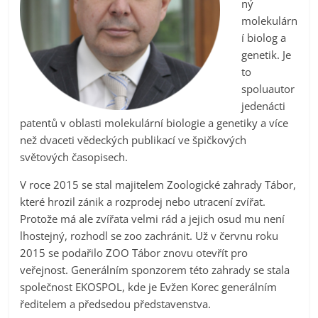
ný
molekulárn
í biolog a
genetik. Je
to
spoluautor
jedenácti
patentů v oblasti molekulární biologie a genetiky a více
než dvaceti vědeckých publikací ve špičkových
světových časopisech.
V roce 2015 se stal majitelem Zoologické zahrady Tábor,
které hrozil zánik a rozprodej nebo utracení zvířat.
Protože má ale zvířata velmi rád a jejich osud mu není
lhostejný, rozhodl se zoo zachránit. Už v červnu roku
2015 se podařilo ZOO Tábor znovu otevřít pro
veřejnost. Generálním sponzorem této zahrady se stala
společnost EKOSPOL, kde je Evžen Korec generálním
ředitelem a předsedou představenstva.