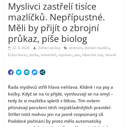
Myslivci zastřelí tisíce
mazlíčků. Nepřípustné.
Měli by přijít o zbrojní
průkaz, píše biolog
,
,
22. 4. 2026
Zvířecí zprávy
centrum
domácí mazlíčci
,
,
,
,
,
,
Evžen Korec
kočka
komentář
myslivec
pes
táborská zoo
zbraně
Řada myslivců střílí hlava nehlava. Klidně i na psy a
kočky. Když se na to přijde, vymlouvají se na omyl –
tedy že si mazlíčka spletli s liškou. Tím ovšem
přiznávají porušení těch nejzákladnějších pravidel.
Střílet totiž mohou jen na jasně rozpoznaný cíl.
Podobné počínání by proto mělo automaticky