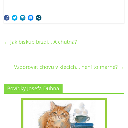
←
Jak biskup brzdí… A chutná?
Vzdorovat chovu v klecích… není to marné?
→
Povídky Josefa Dubna