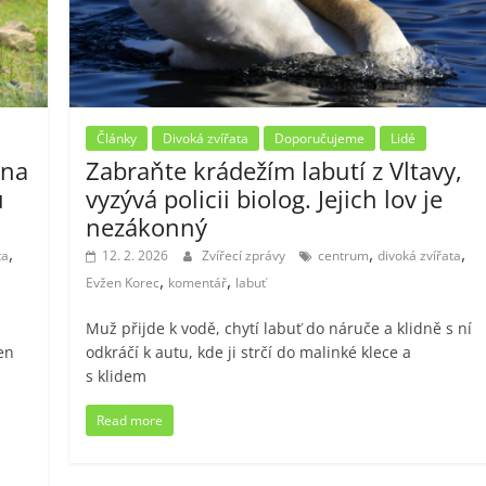
Články
Divoká zvířata
Doporučujeme
Lidé
 na
Zabraňte krádežím labutí z Vltavy,
u
vyzývá policii biolog. Jejich lov je
nezákonný
,
,
,
ta
12. 2. 2026
Zvířecí zprávy
centrum
divoká zvířata
,
,
Evžen Korec
komentář
labuť
Muž přijde k vodě, chytí labuť do náruče a klidně s ní
en
odkráčí k autu, kde ji strčí do malinké klece a
s klidem
Read more