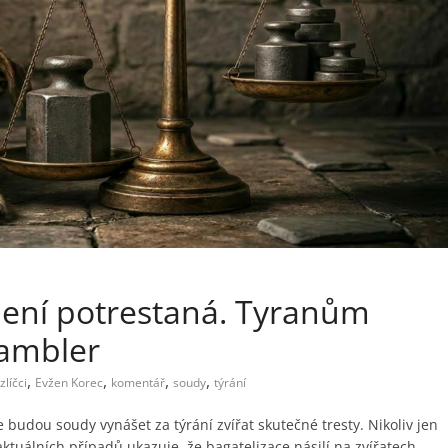
není potrestaná. Tyranům
 gambler
,
,
,
,
líčci
Evžen Korec
komentář
soudy
týrání
e budou soudy vynášet za týrání zvířat skutečné tresty. Nikoliv jen
tuálních případů ukazuje, že bagatelizace násilí na zvířatech