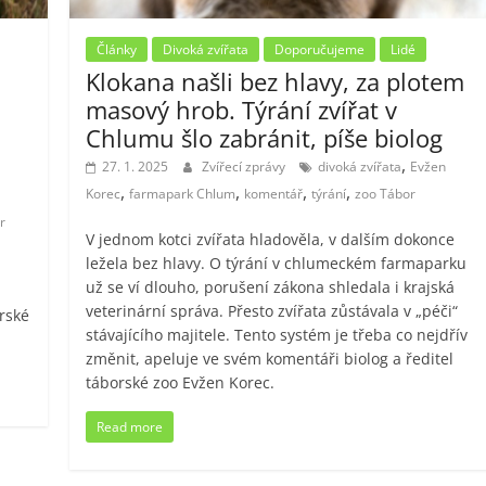
Články
Divoká zvířata
Doporučujeme
Lidé
Klokana našli bez hlavy, za plotem
masový hrob. Týrání zvířat v
Chlumu šlo zabránit, píše biolog
,
27. 1. 2025
Zvířecí zprávy
divoká zvířata
Evžen
,
,
,
,
Korec
farmapark Chlum
komentář
týrání
zoo Tábor
r
V jednom kotci zvířata hladověla, v dalším dokonce
ležela bez hlavy. O týrání v chlumeckém farmaparku
už se ví dlouho, porušení zákona shledala i krajská
veterinární správa. Přesto zvířata zůstávala v „péči“
orské
stávajícího majitele. Tento systém je třeba co nejdřív
změnit, apeluje ve svém komentáři biolog a ředitel
táborské zoo Evžen Korec.
Read more