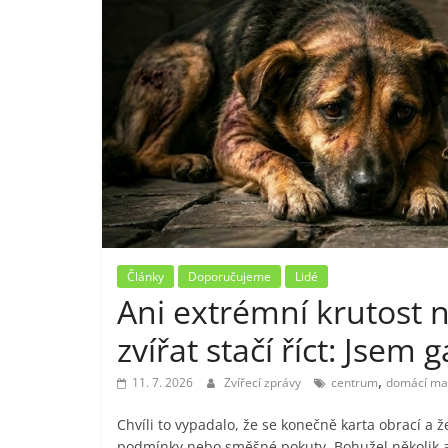
Články
Doporučujeme
Lidé
Ani extrémní krutost 
zvířat stačí říct: Jsem
,
11. 7. 2026
Zvířecí zprávy
centrum
domácí maz
Chvíli to vypadalo, že se konečně karta obrací a ž
podmínky nebo směšné pokuty. Bohužel několik ak