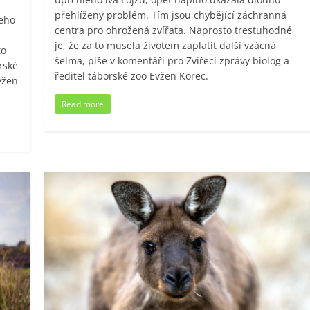
přehlížený problém. Tím jsou chybějící záchranná
jeho
centra pro ohrožená zvířata. Naprosto trestuhodné
je, že za to musela životem zaplatit další vzácná
to
šelma, píše v komentáři pro Zvířecí zprávy biolog a
rské
ředitel táborské zoo Evžen Korec.
vžen
Read more