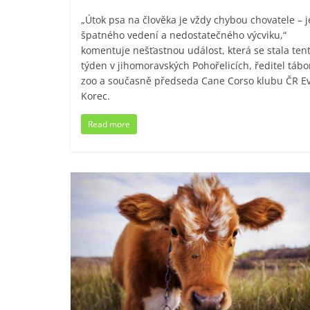
„Útok psa na člověka je vždy chybou chovatele – 
špatného vedení a nedostatečného výcviku,“
komentuje nešťastnou událost, která se stala ten
týden v jihomoravských Pohořelicích, ředitel tábo
zoo a současně předseda Cane Corso klubu ČR E
Korec.
Read more