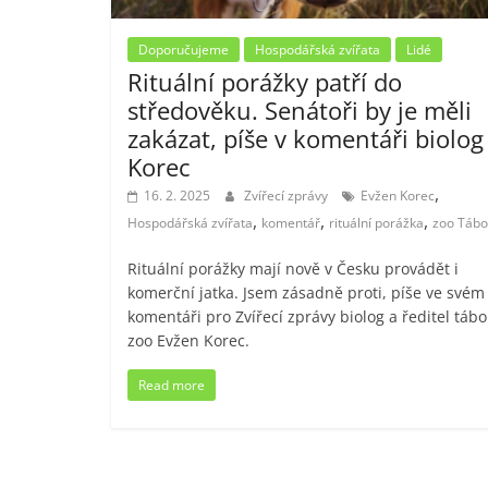
Doporučujeme
Hospodářská zvířata
Lidé
Rituální porážky patří do
středověku. Senátoři by je měli
zakázat, píše v komentáři biolog
Korec
,
16. 2. 2025
Zvířecí zprávy
Evžen Korec
,
,
,
Hospodářská zvířata
komentář
rituální porážka
zoo Tábo
Rituální porážky mají nově v Česku provádět i
komerční jatka. Jsem zásadně proti, píše ve svém
komentáři pro Zvířecí zprávy biolog a ředitel táb
zoo Evžen Korec.
Read more