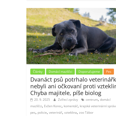
Články
Domácí mazlíčci
Doporučujeme
Pes
Dvanáct psů potrhalo veterinářk
nebyli ani očkovaní proti vztekli
Chyba majitele, píše biolog
,
20. 9. 2025
Zvířecí zprávy
centrum
domácí
,
,
,
mazlíčci
Evžen Korec
komentář
krajská veterinární správ
,
,
,
,
pes
policie
veterinář
vzteklina
zoo Tábor