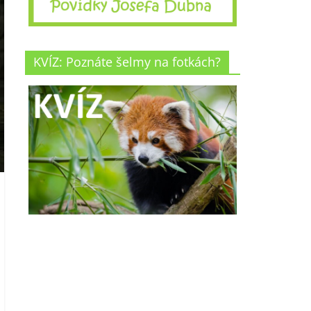
KVÍZ: Poznáte šelmy na fotkách?