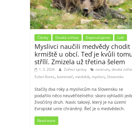
Články
Divoká zvířata
Doporučujeme
Lidé
Myslivci naučili medvědy chodit
krmiště u obcí. Teď je kvůli tom
střílí. Zmizela už třetina šelem
,
1. 3. 2026
Zvířecí zprávy
centrum
divoká zvířa
,
,
,
,
Evžen Korec
komentář
medvědi
myslivci
Slovensko
Stačily dva roky a myslivcům na Slovensku se
podařilo něco neuvěřitelného: skoro vyhladili jed
živočišný druh. Navíc takový, který je na území
Evropské unie chráněný. Řeč je o medvědech.
Read more