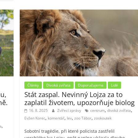
Články
Divoká zvířata
Doporučujeme
Lidé
u,
Stát zaspal. Nevinný Lojza za to
ně.
zaplatil životem, upozorňuje biolog
,
,
16. 8. 2025
Zvířecí zprávy
centrum
divoká zvířata
,
,
,
,
Evžen Korec
komentář
lev
zoo Tábor
zookoutek
,
a
Sobotní tragédie, při které policista zastřelil
uprchlého lva Lojzu, opět naplno ukázala dlouho