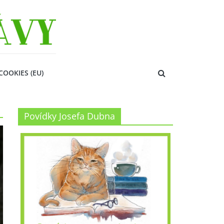
COOKIES (EU)
Povídky Josefa Dubna