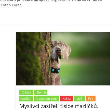
o Evžen Korec.
Články
Domácí
mazlíčci
Doporučujeme
Kočka
Lidé
Pes
Myslivci zastřelí tisíce mazlíčků.