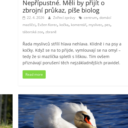
Nepřípustné. Měli by přijít o
zbrojní průkaz, píše biolog
,
22. 4. 2026
Zvířecí zprávy
centrum
domácí
,
,
,
,
,
,
mazlíčci
Evžen Korec
kočka
komentář
myslivec
pes
,
táborská zoo
zbraně
Řada myslivců střílí hlava nehlava. Klidně i na psy a
kočky. Když se na to přijde, vymlouvají se na omyl –
tedy že si mazlíčka spletli s liškou. Tím ovšem
přiznávají porušení těch nejzákladnějších pravidel.
Read more