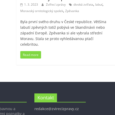
,
,
1. 3. 2023
Zvířecí zprávy
divoká zvířata
labuť
,
Moravský ornitologický spolek
Zpěvanka
Byla první svého druhu v České republice. Většina
labutí zpěvných totiž pobývá ve Skandinávii nebo
západní Evropě. Zpěvanka si ale vybrala střední
Moravu. Stala se proto vyhledávanou ptačí
celebritou.
Read more
Kontakt
ábavnou a
redakce@zvirecizpravy.cz
ými poznatky a