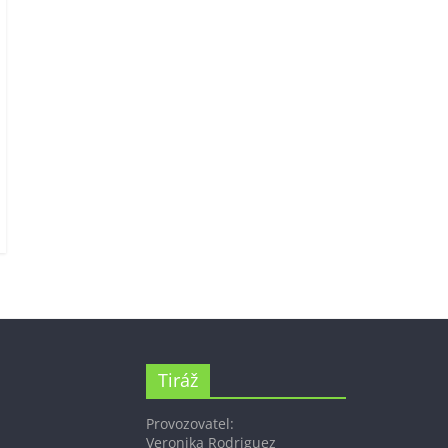
Tiráž
Provozovatel:
Veronika Rodriguez