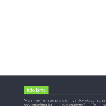
Kdo jsme
Vytváříme magazín pro všechny milovníky zvířat. Z
srozumitelnou formou seznamujeme čtenáře s nov