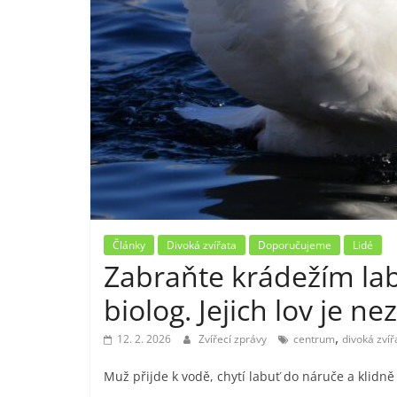
Články
Divoká zvířata
Doporučujeme
Lidé
Zabraňte krádežím labut
biolog. Jejich lov je n
,
12. 2. 2026
Zvířecí zprávy
centrum
divoká zvíř
Muž přijde k vodě, chytí labuť do náruče a klidně s