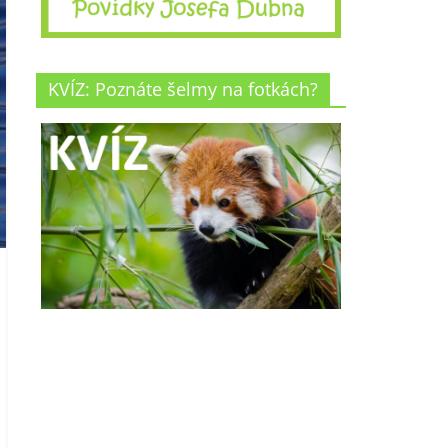
KVÍZ: Poznáte šelmy na fotkách?