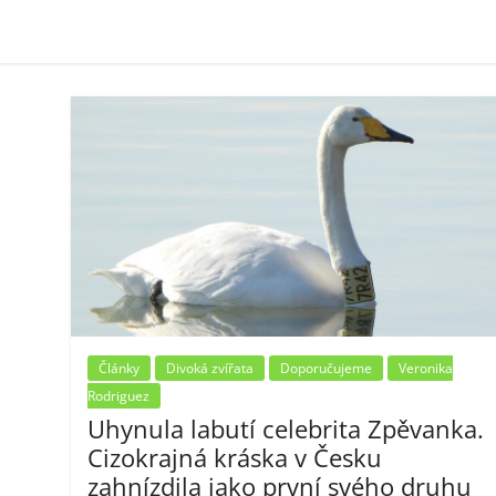
Články
Divoká zvířata
Doporučujeme
Veronika
Rodriguez
Uhynula labutí celebrita Zpěvanka.
Cizokrajná kráska v Česku
zahnízdila jako první svého druhu