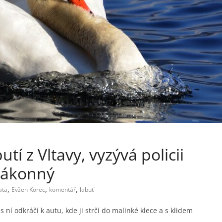
í z Vltavy, vyzývá policii
ezákonný
,
,
,
ata
Evžen Korec
komentář
labuť
 ní odkráčí k autu, kde ji strčí do malinké klece a s klidem