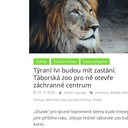
Články
Divoká zvířata
Doporučujeme
Týraní lvi budou mít zastání.
Táborská zoo pro ně otevře
záchranné centrum
,
31. 5. 2026
Zvířecí zprávy
centrum
divoká zvíř
,
,
,
šelmy
táborská zoo
týraná zvířata
útulek
„Útulek“ pro týrané teplomilné šelmy bude hotov
jaře příštího roku, slibuje ředitel táborské zoo Ev
Korec.