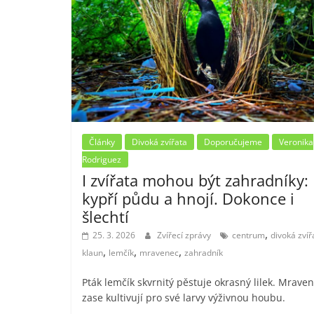
Články
Divoká zvířata
Doporučujeme
Veronika
Rodriguez
I zvířata mohou být zahradníky:
kypří půdu a hnojí. Dokonce i
šlechtí
,
25. 3. 2026
Zvířecí zprávy
centrum
divoká zvíř
,
,
,
klaun
lemčík
mravenec
zahradník
Pták lemčík skvrnitý pěstuje okrasný lilek. Mraven
zase kultivují pro své larvy výživnou houbu.