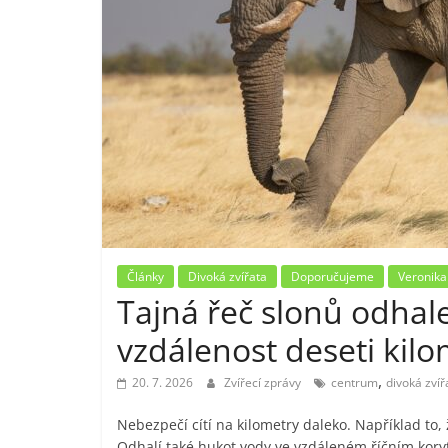
Články
Divoká zvířata
Doporučujeme
Veronika
Tajná řeč slonů odhal
vzdálenost deseti kilo
,
20. 7. 2026
Zvířecí zprávy
centrum
divoká zvíř
Nebezpečí cítí na kilometry daleko. Například to,
Odhalí také hukot vody ve vzdáleném říčním kory