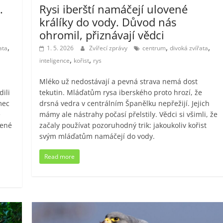
.
Rysi iberští namáčejí ulovené
králíky do vody. Důvod nás
ohromil, přiznávají vědci
,
,
,
ata
1. 5. 2026
Zvířecí zprávy
centrum
divoká zvířata
,
,
inteligence
kořist
rys
Mléko už nedostávají a pevná strava nemá dost
dili
tekutin. Mláďatům rysa iberského proto hrozí, že
mec
drsná vedra v centrálním Španělku nepřežijí. Jejich
e
mámy ale nástrahy počasí přelstily. Vědci si všimli, že
bené
začaly používat pozoruhodný trik: jakoukoliv kořist
svým mláďatům namáčejí do vody.
Read more