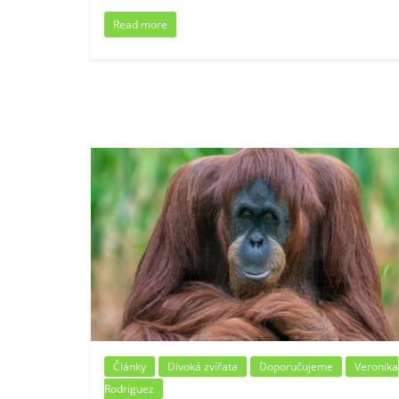
Read more
Články
Divoká zvířata
Doporučujeme
Veronika
Rodriguez