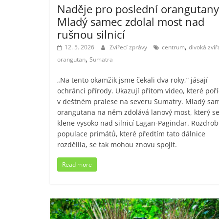
Naděje pro poslední orangutany
Mladý samec zdolal most nad
rušnou silnicí
,
12. 5. 2026
Zvířecí zprávy
centrum
divoká zvíř
,
orangutan
Sumatra
„Na tento okamžik jsme čekali dva roky,“ jásají
ochránci přírody. Ukazují přitom video, které poří
v deštném pralese na severu Sumatry. Mladý sa
orangutana na něm zdolává lanový most, který s
klene vysoko nad silnicí Lagan-Pagindar. Rozdro
populace primátů, které předtím tato dálnice
rozdělila, se tak mohou znovu spojit.
Read more