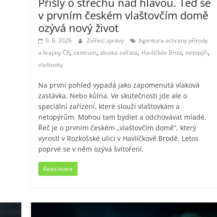
Přišly o střechu nad hlavou. Teď se
v prvním českém vlaštovčím domě
ozývá nový život
9. 6. 2026
Zvířecí zprávy
Agentura ochrany přírody
,
,
,
,
,
a krajiny ČR
centrum
divoká zvířata
Havlíčkův Brod
netopýři
vlaštovky
Na první pohled vypadá jako zapomenutá vlaková
zastávka. Nebo kůlna. Ve skutečnosti jde ale o
speciální zařízení, které slouží vlaštovkám a
netopýrům. Mohou tam bydlet a odchovávat mladé.
Řeč je o prvním českém „vlaštovčím domě“, který
vyrostl v Rozkošské ulici v Havlíčkově Brodě. Letos
poprvé se v něm ozývá švitoření.
Read more