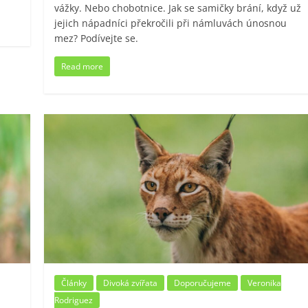
vážky. Nebo chobotnice. Jak se samičky brání, když už
jejich nápadníci překročili při námluvách únosnou
mez? Podívejte se.
Read more
Články
Divoká zvířata
Doporučujeme
Veronika
Rodriguez