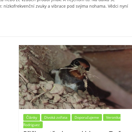
 ne: nízkofrekvenční zvuky a vibrace pod svýma nohama. Vědci nyní
Články
Divoká zvířata
Doporučujeme
Veronika
Rodriguez