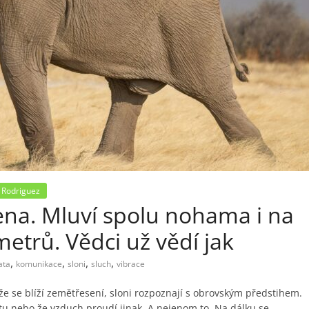
 Rodriguez
ena. Mluví spolu nohama i na
metrů. Vědci už vědí jak
,
,
,
,
ata
komunikace
sloni
sluch
vibrace
 že se blíží zemětřesení, sloni rozpoznají s obrovským předstihem.
tu nebo že vzduch proudí jinak. A nejenom to. Na dálku se