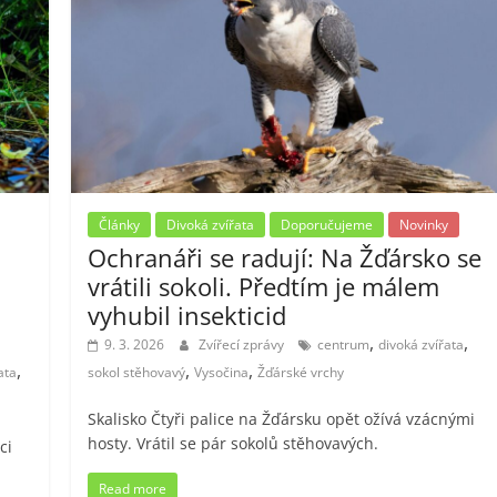
Články
Divoká zvířata
Doporučujeme
Novinky
Ochranáři se radují: Na Žďársko se
vrátili sokoli. Předtím je málem
vyhubil insekticid
,
,
9. 3. 2026
Zvířecí zprávy
centrum
divoká zvířata
,
,
,
ata
sokol stěhovavý
Vysočina
Žďárské vrchy
Skalisko Čtyři palice na Žďársku opět ožívá vzácnými
hosty. Vrátil se pár sokolů stěhovavých.
ci
Read more