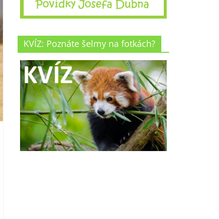
KVÍZ: Poznáte šelmy na fotkách?