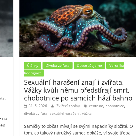
Články
Divoká zvířata
Doporučujeme
Veronika
Rodriguez
Sexuální harašení znají i zvířata.
Vážky kvůli němu předstírají smrt,
chobotnice po samcích hází bahno
,
ata
,
,
31. 5. 2026
Zvířecí zprávy
centrum
chobotnice
,
,
divoká zvířata
sexuální harašení
vážka
ý na
žen
Samičky to občas mívají se svými nápadníky složité. O
tom, co takový náruživý samec dokáže, ví svoje třeba