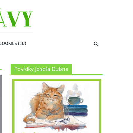
COOKIES (EU)
Povídky Josefa Dubna