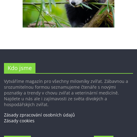
Kdo jsme
Vytváříme magazín pro všechny milovníky zvířat. Zábavnou a
srozumitelnou formou seznamujeme čtenáře s novými
poznatky a trendy v chovu zvířat a veterinární medicíně.
Najdete u nás ale i zajímavosti ze světa divokých a
hospodářských zvířat.
Zásady zpracování osobních údajů
Zásady cookies