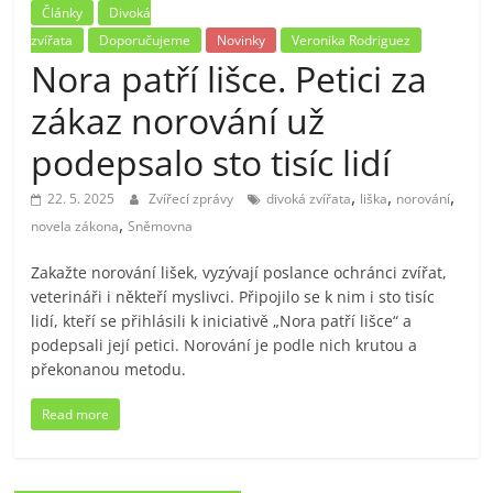
Články
Divoká
zvířata
Doporučujeme
Novinky
Veronika Rodriguez
Nora patří lišce. Petici za
zákaz norování už
podepsalo sto tisíc lidí
,
,
,
22. 5. 2025
Zvířecí zprávy
divoká zvířata
liška
norování
,
novela zákona
Sněmovna
Zakažte norování lišek, vyzývají poslance ochránci zvířat,
veterináři i někteří myslivci. Připojilo se k nim i sto tisíc
lidí, kteří se přihlásili k iniciativě „Nora patří lišce“ a
podepsali její petici. Norování je podle nich krutou a
překonanou metodu.
Read more