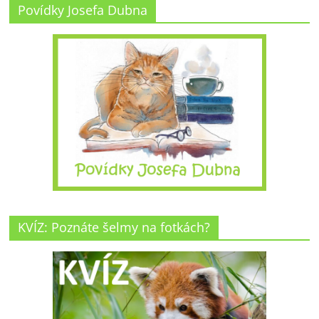
Povídky Josefa Dubna
KVÍZ: Poznáte šelmy na fotkách?