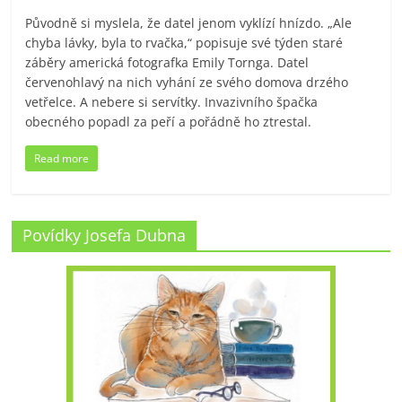
Původně si myslela, že datel jenom vyklízí hnízdo. „Ale
chyba lávky, byla to rvačka,“ popisuje své týden staré
záběry americká fotografka Emily Tornga. Datel
červenohlavý na nich vyhání ze svého domova drzého
vetřelce. A nebere si servítky. Invazivního špačka
obecného popadl za peří a pořádně ho ztrestal.
Read more
Povídky Josefa Dubna