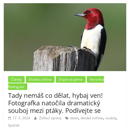
Články
Divoká zvířata
Doporučujeme
Veronika
Rodriguez
Tady nemáš co dělat, hybaj ven!
Fotografka natočila dramatický
souboj mezi ptáky. Podívejte se
,
,
,
17. 3. 2024
Zvířecí zprávy
datel
divoká zvířata
souboj
špaček