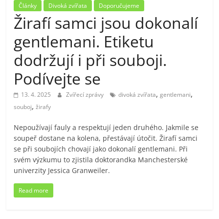
Články
Divoká zvířata
Doporučujeme
Žirafí samci jsou dokonalí
gentlemani. Etiketu
dodržují i při souboji.
Podívejte se
,
,
13. 4. 2025
Zvířecí zprávy
divoká zvířata
gentlemani
,
souboj
žirafy
Nepoužívají fauly a respektují jeden druhého. Jakmile se
soupeř dostane na kolena, přestávají útočit. Žirafí samci
se při soubojích chovají jako dokonalí gentlemani. Při
svém výzkumu to zjistila doktorandka Manchesterské
univerzity Jessica Granweiler.
Read more