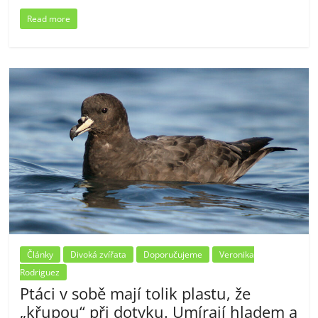
Read more
Články
Divoká zvířata
Doporučujeme
Veronika
Rodriguez
Ptáci v sobě mají tolik plastu, že
„křupou“ při dotyku. Umírají hladem a