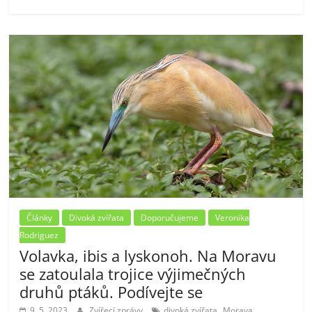
Články
Divoká zvířata
Doporučujeme
Veronika
Rodriguez
Volavka, ibis a lyskonoh. Na Moravu
se zatoulala trojice výjimečných
druhů ptáků. Podívejte se
,
,
9. 5. 2023
Zvířecí zprávy
divoká zvířata
Morava