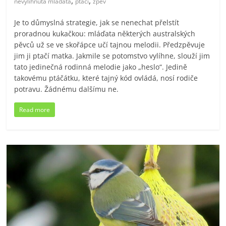
,
,
nevylíhnutá mláďata
ptáci
zpěv
Je to důmyslná strategie, jak se nenechat přelstít
proradnou kukačkou: mláďata některých australských
pěvců už se ve skořápce učí tajnou melodii. Předzpěvuje
jim ji ptačí matka. Jakmile se potomstvo vylíhne, slouží jim
tato jedinečná rodinná melodie jako „heslo“. Jedině
takovému ptáčátku, které tajný kód ovládá, nosí rodiče
potravu. Žádnému dalšímu ne.
Read more