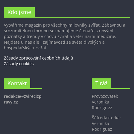
Kdo jsme
Vytváříme magazín pro všechny milovníky zvířat. Zábavnou a
srozumitelnou formou seznamujeme čtenáře s novými
poznatky a trendy v chovu zvířat a veterinární medicíně.
Najdete u nás ale i zajímavosti ze světa divokých a
hospodářských zvířat.
Zásady zpracování osobních údajů
Zásady cookies
Kontakt
Tiráž
redakce@zvirecizp
Provozovatel:
ravy.cz
Veronika
Rodriguez
Šéfredaktorka:
Veronika
Rodriguez