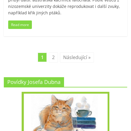
nizozemské univerzity dokáže reprodukovat i další zvuky,
například křik jiných ptáků.
Read more
1
2
Následující »
Povídky Josefa Dubna