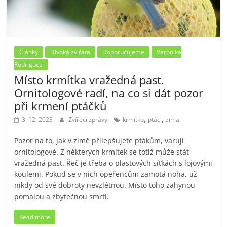
Články
Divoká zvířata
Doporučujeme
Veronika
Rodriguez
Místo krmítka vražedná past.
Ornitologové radí, na co si dát pozor
při krmení ptáčků
,
,
3. 12. 2023
Zvířecí zprávy
krmítko
ptáci
zima
Pozor na to, jak v zimě přilepšujete ptákům, varují
ornitologové. Z některých krmítek se totiž může stát
vražedná past. Řeč je třeba o plastových síťkách s lojovými
koulemi. Pokud se v nich opeřencům zamotá noha, už
nikdy od své dobroty nevzlétnou. Místo toho zahynou
pomalou a zbytečnou smrtí.
Read more