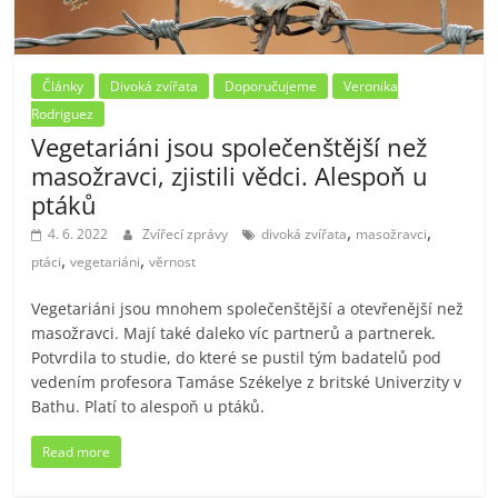
Články
Divoká zvířata
Doporučujeme
Veronika
Rodriguez
Vegetariáni jsou společenštější než
masožravci, zjistili vědci. Alespoň u
ptáků
,
,
4. 6. 2022
Zvířecí zprávy
divoká zvířata
masožravci
,
,
ptáci
vegetariáni
věrnost
Vegetariáni jsou mnohem společenštější a otevřenější než
masožravci. Mají také daleko víc partnerů a partnerek.
Potvrdila to studie, do které se pustil tým badatelů pod
vedením profesora Tamáse Székelye z britské Univerzity v
Bathu. Platí to alespoň u ptáků.
Read more