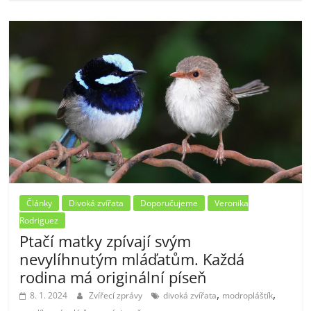
Články
Divoká zvířata
Doporučujeme
Veronika
Rodriguez
Ptačí matky zpívají svým
nevylíhnutým mláďatům. Každá
rodina má originální píseň
,
,
8. 1. 2024
Zvířecí zprávy
divoká zvířata
modropláštík