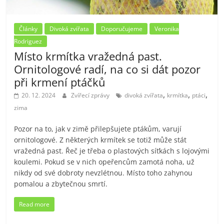
Články
Divoká zvířata
Doporučujeme
Veronika
Rodriguez
Místo krmítka vražedná past.
Ornitologové radí, na co si dát pozor
při krmení ptáčků
,
,
,
20. 12. 2024
Zvířecí zprávy
divoká zvířata
krmítka
ptáci
zima
Pozor na to, jak v zimě přilepšujete ptákům, varují
ornitologové. Z některých krmítek se totiž může stát
vražedná past. Řeč je třeba o plastových síťkách s lojovými
koulemi. Pokud se v nich opeřencům zamotá noha, už
nikdy od své dobroty nevzlétnou. Místo toho zahynou
pomalou a zbytečnou smrtí.
Read more