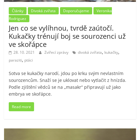
Články
Divoká zvířata
Doporučujeme
Veronika
Rodriguez
Jen co se vylíhnou, tvrdě zaútočí.
Kukačky trénují boj se sourozenci už
ve skořápce
,
,
28. 10. 2021
Zvířecí zprávy
divoká zvířata
kukačky
,
paraziti
ptáci
Sotva se kukačky narodí, jdou po krku svým nevlastním
sourozencům. Snaží se je uklovat nebo vytlačit z hnízda.
Podle zjištění vědců se na „masakr“ připravují už jako
embrya ve skořápce.
Read more