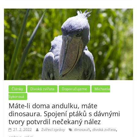
Články
Divoká zvířata
Doporučujeme
Michaela
Sykorová
Máte-li doma andulku, máte
dinosaura. Spojení ptáků s dávnými
tvory potvrdil nečekaný nález
,
,
21. 2. 2022
Zvířecí zprávy
dinosauři
divoká zvířata
,