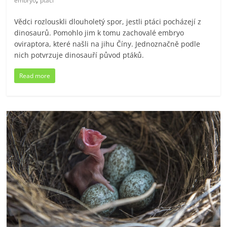
embryo
ptáci
Vědci rozlouskli dlouholetý spor, jestli ptáci pocházejí z
dinosaurů. Pomohlo jim k tomu zachovalé embryo
oviraptora, které našli na jihu Číny. Jednoznačně podle
nich potvrzuje dinosauří původ ptáků.
Read more