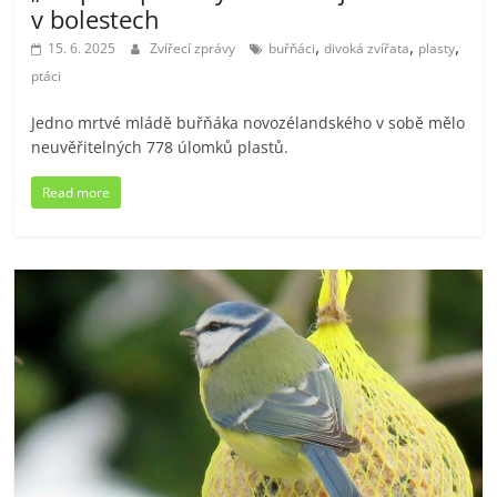
v bolestech
,
,
,
15. 6. 2025
Zvířecí zprávy
buřňáci
divoká zvířata
plasty
ptáci
Jedno mrtvé mládě buřňáka novozélandského v sobě mělo
neuvěřitelných 778 úlomků plastů.
Read more