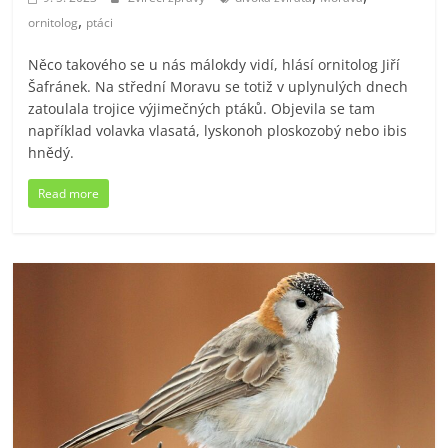
,
ornitolog
ptáci
Něco takového se u nás málokdy vidí, hlásí ornitolog Jiří
Šafránek. Na střední Moravu se totiž v uplynulých dnech
zatoulala trojice výjimečných ptáků. Objevila se tam
například volavka vlasatá, lyskonoh ploskozobý nebo ibis
hnědý.
Read more