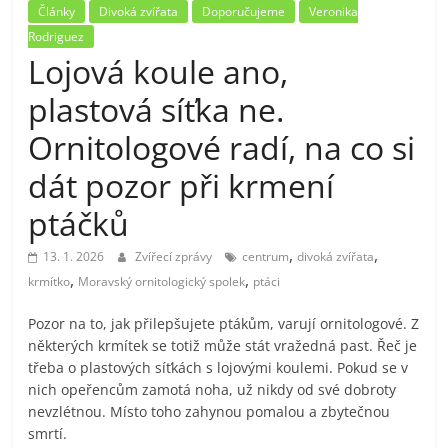
Články
Divoká zvířata
Doporučujeme
Veronika
Rodriguez
Lojová koule ano,
plastová síťka ne.
Ornitologové radí, na co si
dát pozor při krmení
ptáčků
,
,
13. 1. 2026
Zvířecí zprávy
centrum
divoká zvířata
,
,
krmítko
Moravský ornitologický spolek
ptáci
Pozor na to, jak přilepšujete ptákům, varují ornitologové. Z
některých krmítek se totiž může stát vražedná past. Řeč je
třeba o plastových síťkách s lojovými koulemi. Pokud se v
nich opeřencům zamotá noha, už nikdy od své dobroty
nevzlétnou. Místo toho zahynou pomalou a zbytečnou
smrtí.