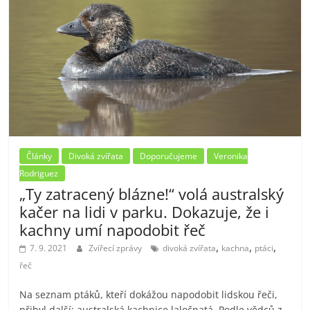
Články
Divoká zvířata
Doporučujeme
Veronika
Rodriguez
„Ty zatracený blázne!“ volá australský
kačer na lidi v parku. Dokazuje, že i
kachny umí napodobit řeč
,
,
,
7. 9. 2021
Zvířecí zprávy
divoká zvířata
kachna
ptáci
řeč
Na seznam ptáků, kteří dokážou napodobit lidskou řeči,
přibyl další: australská kachnice laločnatá. Podle vědců z