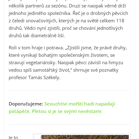
několik partnerů za sezónu. Druzí se naopak věrně drží
jednoho jediného společníka. Řeč je o drobných pěvcích
z čeledi snovačovitých, kterých je na světě celkem 118
druhů. Vědci nyní zjistili, proč se chování jednotlivých
druhů tak diametrálně liší.
Roli v tom hraje i potrava. „Zjistili jsme, že právě druhy,
které vynikají bohatým společenským životem, se
stravují vegetariánsky. Naopak pěvci závislí na hmyzu
vedou spíš samotářský život,“ shrnuje své poznatky
profesor Tamás Székely.
Doporučujeme:
Sexuchtiví mořští hadi napadají
potápěče. Pletou si je se svými nevěstami
Je to