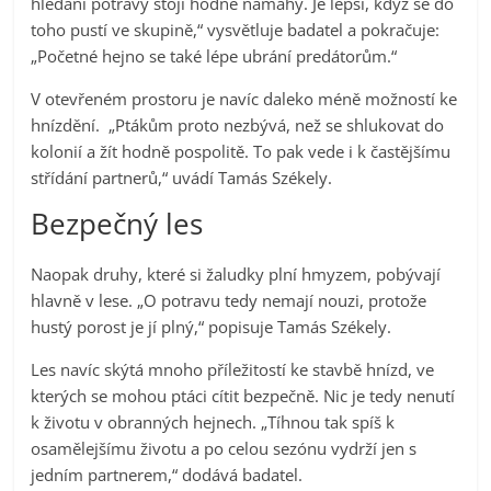
hledání potravy stojí hodně námahy. Je lepší, když se do
toho pustí ve skupině,“ vysvětluje badatel a pokračuje:
„Početné hejno se také lépe ubrání predátorům.“
V otevřeném prostoru je navíc daleko méně možností ke
hnízdění. „Ptákům proto nezbývá, než se shlukovat do
kolonií a žít hodně pospolitě. To pak vede i k častějšímu
střídání partnerů,“ uvádí Tamás Székely.
Bezpečný les
Naopak druhy, které si žaludky plní hmyzem, pobývají
hlavně v lese. „O potravu tedy nemají nouzi, protože
hustý porost je jí plný,“ popisuje Tamás Székely.
Les navíc skýtá mnoho příležitostí ke stavbě hnízd, ve
kterých se mohou ptáci cítit bezpečně. Nic je tedy nenutí
k životu v obranných hejnech. „Tíhnou tak spíš k
osamělejšímu životu a po celou sezónu vydrží jen s
jedním partnerem,“ dodává badatel.