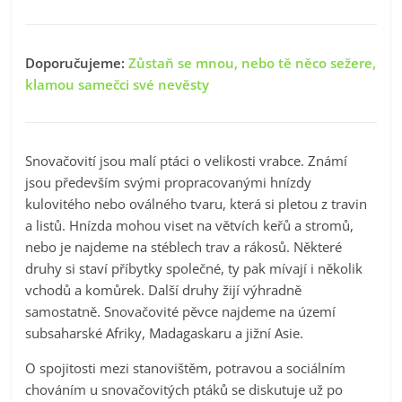
Doporučujeme:
Zůstaň se mnou, nebo tě něco sežere,
klamou samečci své nevěsty
Snovačovití jsou malí ptáci o velikosti vrabce. Známí
jsou především svými propracovanými hnízdy
kulovitého nebo oválného tvaru, která si pletou z travin
a listů. Hnízda mohou viset na větvích keřů a stromů,
nebo je najdeme na stéblech trav a rákosů. Některé
druhy si staví příbytky společné, ty pak mívají i několik
vchodů a komůrek. Další druhy žijí výhradně
samostatně. Snovačovité pěvce najdeme na území
subsaharské Afriky, Madagaskaru a jižní Asie.
O spojitosti mezi stanovištěm, potravou a sociálním
chováním u snovačovitých ptáků se diskutuje už po