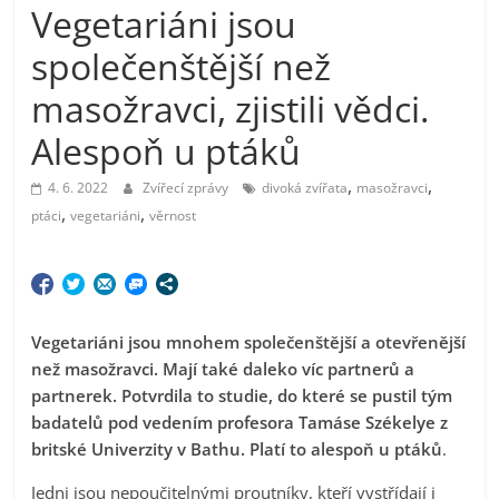
Vegetariáni jsou
společenštější než
masožravci, zjistili vědci.
Alespoň u ptáků
,
,
4. 6. 2022
Zvířecí zprávy
divoká zvířata
masožravci
,
,
ptáci
vegetariáni
věrnost
Vegetariáni jsou mnohem společenštější a otevřenější
než masožravci. Mají také daleko víc partnerů a
partnerek. Potvrdila to studie, do které se pustil tým
badatelů pod vedením profesora Tamáse Székelye z
britské Univerzity v Bathu. Platí to alespoň u ptáků
.
Jedni jsou nepoučitelnými proutníky, kteří vystřídají i