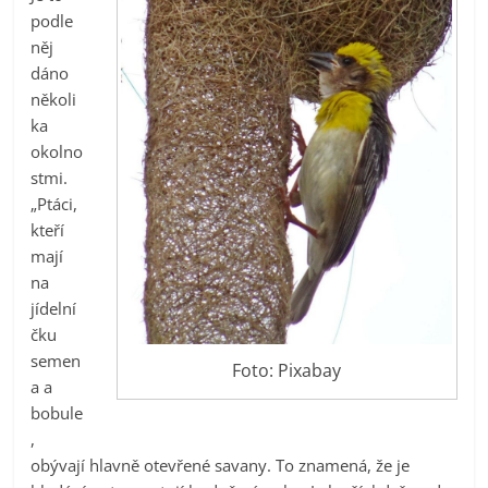
podle
něj
dáno
několi
ka
okolno
stmi.
„Ptáci,
kteří
mají
na
jídelní
čku
semen
Foto: Pixabay
a a
bobule
,
obývají hlavně otevřené savany. To znamená, že je