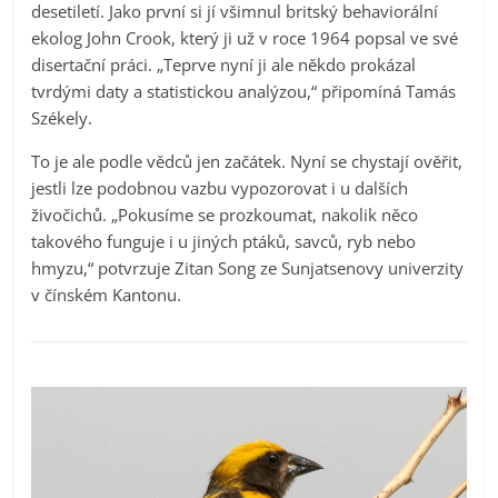
desetiletí. Jako první si jí všimnul britský behaviorální
ekolog John Crook, který ji už v roce 1964 popsal ve své
disertační práci. „Teprve nyní ji ale někdo prokázal
tvrdými daty a statistickou analýzou,“ připomíná Tamás
Székely.
To je ale podle vědců jen začátek. Nyní se chystají ověřit,
jestli lze podobnou vazbu vypozorovat i u dalších
živočichů. „Pokusíme se prozkoumat, nakolik něco
takového funguje i u jiných ptáků, savců, ryb nebo
hmyzu,“ potvrzuje Zitan Song ze Sunjatsenovy univerzity
v čínském Kantonu.