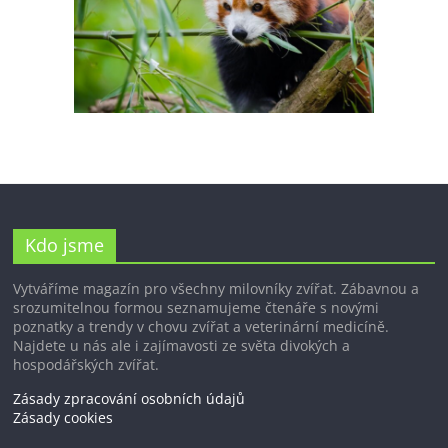
Kdo jsme
Vytváříme magazín pro všechny milovníky zvířat. Zábavnou a
srozumitelnou formou seznamujeme čtenáře s novými
poznatky a trendy v chovu zvířat a veterinární medicíně.
Najdete u nás ale i zajímavosti ze světa divokých a
hospodářských zvířat.
Zásady zpracování osobních údajů
Zásady cookies