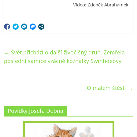
Video: Zdeněk Abrahámek
←
Svět přichází o další živočišný druh. Zemřela
poslední samice vzácné kožnatky Swinhoeovy
O malém štěstí
→
Povídky Josefa Dubna