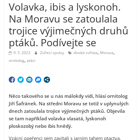
Volavka, ibis a lyskonoh.
Na Moravu se zatoulala
trojice výjimečných druhů
ptáků. Podívejte se
,
,
9. 5. 2023
Zvířecí zprávy
divoká zvířata
Morava
,
ornitolog
ptáci
Něco takového se u nás málokdy vidí, hlásí ornitolog
Jiří Šafránek. Na střední Moravu se totiž v uplynulých
dnech zatoulala trojice výjimečných ptáků. Objevila
se tam například volavka vlasatá, lyskonoh
ploskozobý nebo ibis hnědý.
Vzácní opeřenci sem zavítali s jarním tahem ptactva,