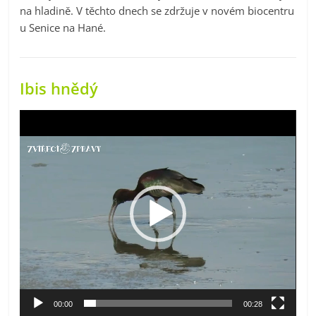
na hladině. V těchto dnech se zdržuje v novém biocentru
u Senice na Hané.
Ibis hnědý
Video
přehrávač
00:00
00:28