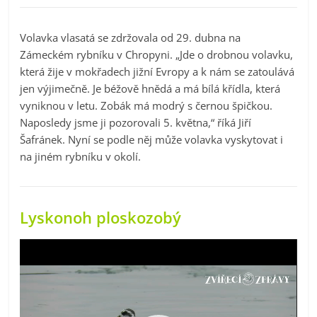
Volavka vlasatá se zdržovala od 29. dubna na
Zámeckém rybníku v Chropyni. „Jde o drobnou volavku,
která žije v mokřadech jižní Evropy a k nám se zatoulává
jen výjimečně. Je béžově hnědá a má bílá křídla, která
vyniknou v letu. Zobák má modrý s černou špičkou.
Naposledy jsme ji pozorovali 5. května,“ říká Jiří
Šafránek. Nyní se podle něj může volavka vyskytovat i
na jiném rybníku v okolí.
Lyskonoh ploskozobý
Video
přehrávač