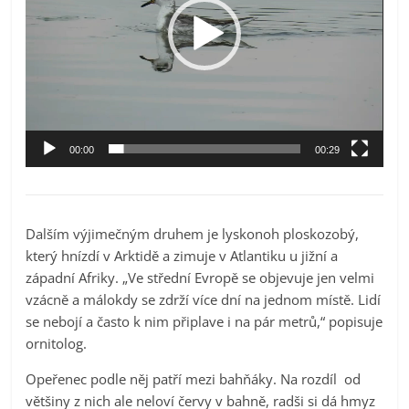
00:00
00:29
Dalším výjimečným druhem je lyskonoh ploskozobý,
který hnízdí v Arktidě a zimuje v Atlantiku u jižní a
západní Afriky. „Ve střední Evropě se objevuje jen velmi
vzácně a málokdy se zdrží více dní na jednom místě. Lidí
se nebojí a často k nim připlave i na pár metrů,“ popisuje
ornitolog.
Opeřenec podle něj patří mezi bahňáky. Na rozdíl od
většiny z nich ale neloví červy v bahně, radši si dá hmyz