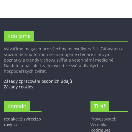
Kdo jsme
Vytváříme magazín pro všechny milovníky zvířat. Zábavnou a
srozumitelnou formou seznamujeme čtenáře s novými
poznatky a trendy v chovu zvířat a veterinární medicíně.
Najdete u nás ale i zajímavosti ze světa divokých a
hospodářských zvířat.
Zásady zpracování osobních údajů
Zásady cookies
Kontakt
Tiráž
redakce@zvirecizp
Provozovatel:
ravy.cz
Veronika
Rodriguez