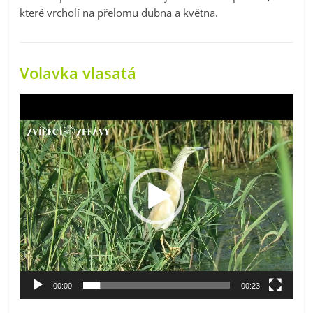
které vrcholí na přelomu dubna a května.
Volavka vlasatá
Video
přehrávač
00:00
00:23