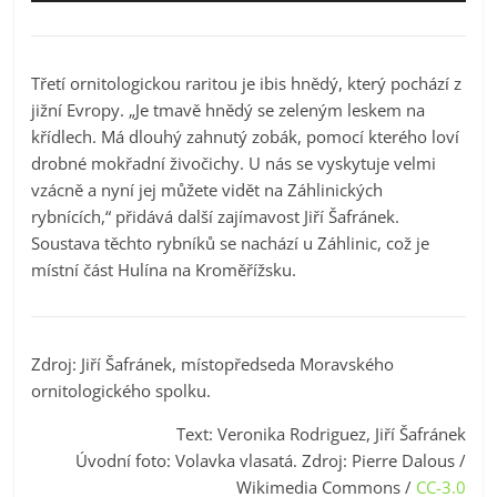
Třetí ornitologickou raritou je ibis hnědý, který pochází z
jižní Evropy. „Je tmavě hnědý se zeleným leskem na
křídlech. Má dlouhý zahnutý zobák, pomocí kterého loví
drobné mokřadní živočichy. U nás se vyskytuje velmi
vzácně a nyní jej můžete vidět na Záhlinických
rybnících,“ přidává další zajímavost Jiří Šafránek.
Soustava těchto rybníků se nachází u Záhlinic, což je
místní část Hulína na Kroměřížsku.
Zdroj: Jiří Šafránek, místopředseda Moravského
ornitologického spolku.
Text: Veronika Rodriguez, Jiří Šafránek
Úvodní foto: Volavka vlasatá. Zdroj:
Pierre Dalous
/
Wikimedia Commons /
CC-3.0