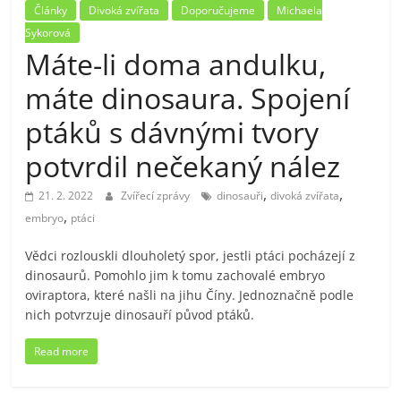
Články
Divoká zvířata
Doporučujeme
Michaela
Sykorová
Máte-li doma andulku,
máte dinosaura. Spojení
ptáků s dávnými tvory
potvrdil nečekaný nález
,
,
21. 2. 2022
Zvířecí zprávy
dinosauři
divoká zvířata
,
embryo
ptáci
Vědci rozlouskli dlouholetý spor, jestli ptáci pocházejí z
dinosaurů. Pomohlo jim k tomu zachovalé embryo
oviraptora, které našli na jihu Číny. Jednoznačně podle
nich potvrzuje dinosauří původ ptáků.
Read more