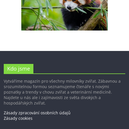
Kdo jsme
Vytváříme magazín pro všechny milovníky zvířat. Zábavnou a
srozumitelnou formou seznamujeme čtenáře s novými
poznatky a trendy v chovu zvířat a veterinární medicíně.
Najdete u nás ale i zajímavosti ze světa divokých a
hospodářských zvířat.
Zásady zpracování osobních údajů
Zásady cookies