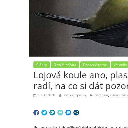
Články
Divoká zvířata
Doporučujeme
Veronika
Lojová koule ano, plas
radí, na co si dát poz
,
13. 1. 2026
Zvířecí zprávy
centrum
divoká zvíř
Pozor na to, jak
přilepšujete ptákům, varují o