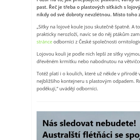
past. Řeč je třeba o plastových síťkách s lo
nikdy od své dobroty nevzlétnou. Místo toho
„Síťky na lojové koule jsou skutečně špatně. A t
prakticky nerozloží, navíc se do něj ptákům zamo
stránce
odborníci z České společnosti ornitologi
Lojovou kouli je podle nich lepší ze síťky vyjm
dřevěném krmítku nebo nabodnutou na větvičc
Totéž platí i o koulích, které už někde v přírodě
nejbližšího kontejneru s plastovým odpadem. Ro
poděkují,“ uvádějí odborníci.