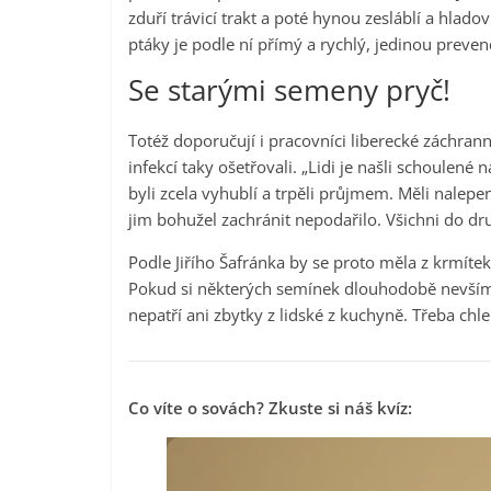
zduří trávicí trakt a poté hynou zesláblí a hlad
ptáky je podle ní přímý a rychlý, jedinou preven
Se starými semeny pryč!
Totéž doporučují i pracovníci liberecké záchran
infekcí taky ošetřovali. „Lidi je našli schoulené
byli zcela vyhublí a trpěli průjmem. Měli nalepen
jim bohužel zachránit nepodařilo. Všichni do d
Podle Jiřího Šafránka by se proto měla z krmíte
Pokud si některých semínek dlouhodobě nevšímaj
nepatří ani zbytky z lidské z kuchyně. Třeba chl
Co víte o sovách? Zkuste si náš kvíz: