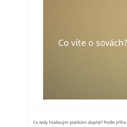
Co tedy hladovým ptáčkům dopřát? Podle Jiřího 