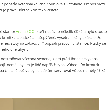
oví,“ popsala veterinářka Jana Kouřilová z VetManie. Přenos mezi
cí je právě údržba krmítek v čistotě.
né stanice
Archa ZOO
, kteří nedávno několik čížků a hýlů s touto
 na krmítku, apatické a načepýřené. Vyšetření záhy ukázalo, že
é nečistoty na zobáčcích,“ popsali pracovníci stanice. Ptáčky se
ruhého dne uhynuli.
k odstraňovat všechna semena, která ptáci ihned nevyzobali.
í, neměli by jim je lidé napříště sypat vůbec. „Do krmítek
eba či slané pečivo by se ptákům servírovat vůbec neměly,“ říká.