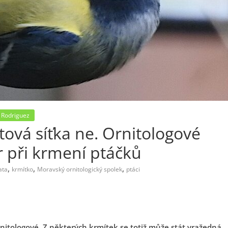
 Rodriguez
tová síťka ne. Ornitologové
or při krmení ptáčků
,
,
,
ata
krmítko
Moravský ornitologický spolek
ptáci
rnitologové. Z některých krmítek se totiž může stát vražedná