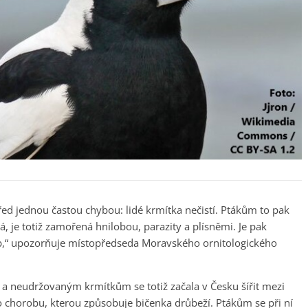
před jednou častou chybou: lidé krmítka nečistí. Ptákům to pak
á, je totiž zamořená hnilobou, parazity a plísněmi. Je pak
,“ upozorňuje místopředseda Moravského ornitologického
 a neudržovaným krmítkům se totiž začala v Česku šířit mezi
 chorobu, kterou způsobuje bičenka drůbeží. Ptákům se při ní