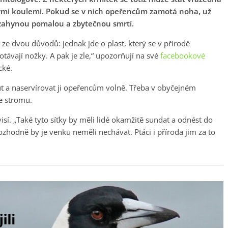
jovými koulemi. Pokud se v nich opeřencům zamotá noha, už
 zahynou pomalou a zbytečnou smrtí.
o ze dvou důvodů: jednak jde o plast, který se v přírodě
távají nožky. A pak je zle,“ upozorňují na své
facebookové
cké.
out a naservírovat ji opeřencům volně. Třeba v obyčejném
e stromu.
 visí. „Také tyto síťky by měli lidé okamžitě sundat a odnést do
zhodně by je venku neměli nechávat. Ptáci i příroda jim za to