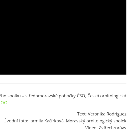
kého spolku – středomoravské pobočky ČSO, Česká ornitologická
 ZOO
.
Text: Veronika Rodriguez
Úvodní foto: Jarmila Kačírková, Moravský ornitologický spolek
Video: Zvířecí zprávy