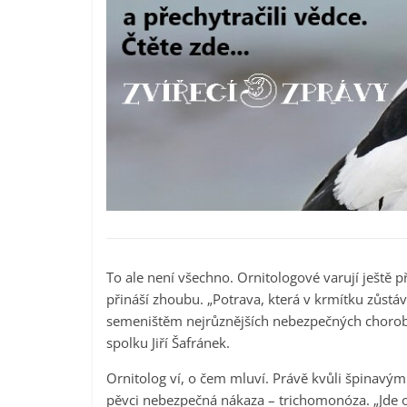
To ale není všechno. Ornitologové varují ještě 
přináší zhoubu. „Potrava, která v krmítku zůstáv
semeništěm nejrůznějších nebezpečných chorob
spolku Jiří Šafránek.
Ornitolog ví, o čem mluví. Právě kvůli špinavým
pěvci nebezpečná nákaza – trichomonóza. „Jde o