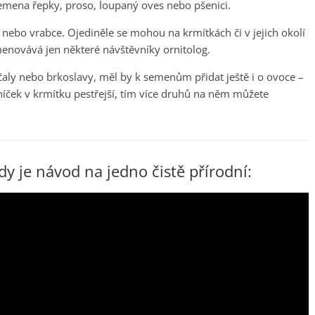
 semena řepky, proso, loupaný oves nebo pšenici.
nebo vrabce. Ojediněle se mohou na krmítkách či v jejich okolí
 vyjmenovává jen některé návštěvníky ornitolog.
íčaly nebo brkoslavy, měl by k semenům přidat ještě i o ovoce –
elníček v krmítku pestřejší, tím více druhů na něm můžete
ady je návod na jedno čistě přírodní: