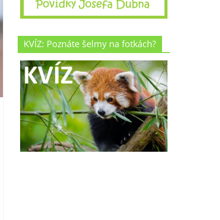
KVÍZ: Poznáte šelmy na fotkách?