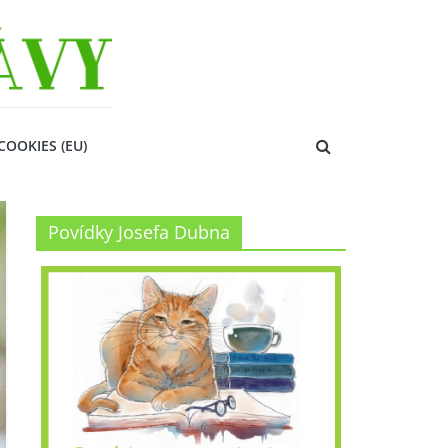
COOKIES (EU)
Povídky Josefa Dubna