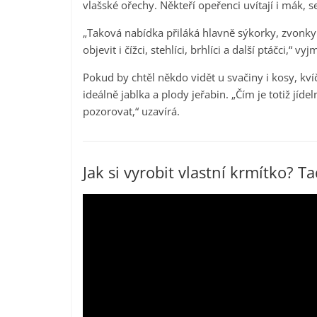
vlašské ořechy. Někteří opeřenci uvítají i mák,
„Taková nabídka přiláká hlavně sýkorky, zvonky 
objevit i čížci, stehlíci, brhlíci a další ptáčci,“
Pokud by chtěl někdo vidět u svačiny i kosy, kv
ideálně jablka a plody jeřabin. „Čím je totiž jíd
pozorovat,“ uzavírá.
Jak si vyrobit vlastní krmítko? T