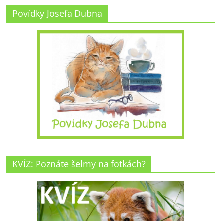
Povídky Josefa Dubna
KVÍZ: Poznáte šelmy na fotkách?