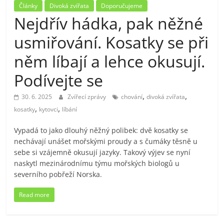
Články
Divoká zvířata
Doporučujeme
Nejdřív hádka, pak něžné
usmiřování. Kosatky se při
něm líbají a lehce okusují.
Podívejte se
,
,
30. 6. 2025
Zvířecí zprávy
chování
divoká zvířata
,
,
kosatky
kytovci
líbání
Vypadá to jako dlouhý něžný polibek: dvě kosatky se
nechávají unášet mořskými proudy a s čumáky těsně u
sebe si vzájemně okusují jazyky. Takový výjev se nyní
naskytl mezinárodnímu týmu mořských biologů u
severního pobřeží Norska.
Read more