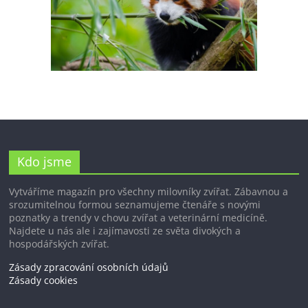
Kdo jsme
Vytváříme magazín pro všechny milovníky zvířat. Zábavnou a
srozumitelnou formou seznamujeme čtenáře s novými
poznatky a trendy v chovu zvířat a veterinární medicíně.
Najdete u nás ale i zajímavosti ze světa divokých a
hospodářských zvířat.
Zásady zpracování osobních údajů
Zásady cookies