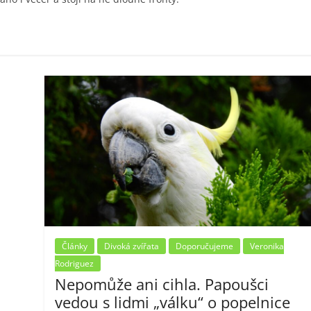
Články
Divoká zvířata
Doporučujeme
Veronika
Rodriguez
Nepomůže ani cihla. Papoušci
vedou s lidmi „válku“ o popelnice