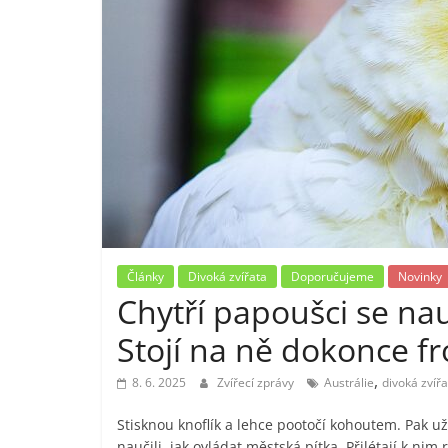
Články
Divoká zvířata
Doporučujeme
Novinky
Chytří papoušci se nau
Stojí na ně dokonce fr
,
8. 6. 2025
Zvířecí zprávy
Austrálie
divoká zvířa
Stisknou knoflík a lehce pootočí kohoutem. Pak už
naučili, jak ovládat městská pítka. Přilétají k nim 