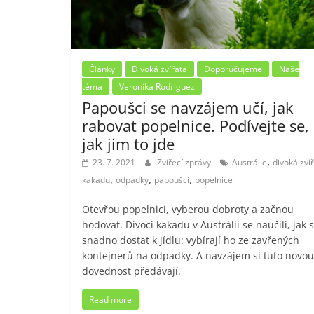
Články
Divoká zvířata
Doporučujeme
Naše
téma
Veronika Rodriguez
Papoušci se navzájem učí, jak
rabovat popelnice. Podívejte se,
jak jim to jde
,
23. 7. 2021
Zvířecí zprávy
Austrálie
divoká zví
,
,
,
kakadu
odpadky
papoušci
popelnice
Otevřou popelnici, vyberou dobroty a začnou
hodovat. Divocí kakadu v Austrálii se naučili, jak 
snadno dostat k jídlu: vybírají ho ze zavřených
kontejnerů na odpadky. A navzájem si tuto novou
dovednost předávají.
Read more