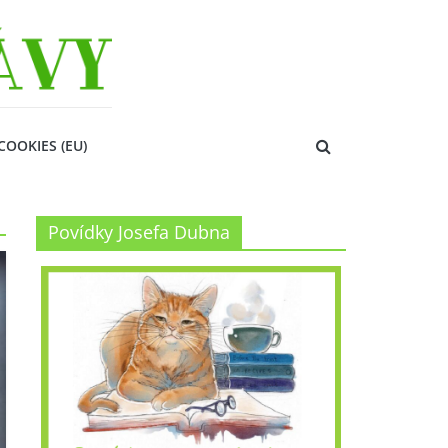
COOKIES (EU)
Povídky Josefa Dubna