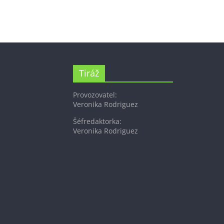
Tiráž
Provozovatel:
Veronika Rodriguez
Šéfredaktorka:
Veronika Rodriguez