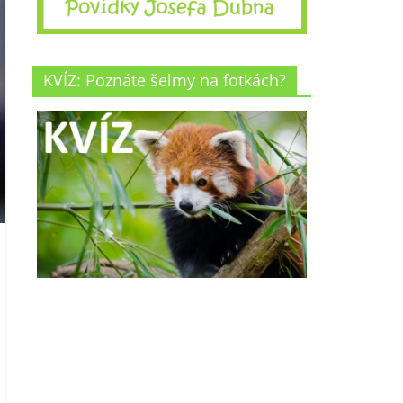
KVÍZ: Poznáte šelmy na fotkách?