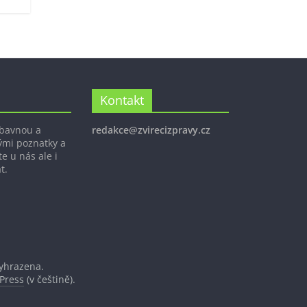
Kontakt
ábavnou a
redakce@zvirecizpravy.cz
ými poznatky a
e u nás ale i
t.
vyhrazena.
Press
(v češtině).