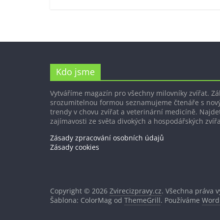
Kdo jsme
Vytváříme magazín pro všechny milovníky zvířat. Z
srozumitelnou formou seznamujeme čtenáře s nov
trendy v chovu zvířat a veterinární medicíně. Najdet
zajímavosti ze světa divokých a hospodářských zvířa
Zásady zpracování osobních údajů
Zásady cookies
Copyright © 2026
Zvirecizpravy.cz
. Všechna práva 
Šablona: ColorMag od
ThemeGrill
. Používáme
Word