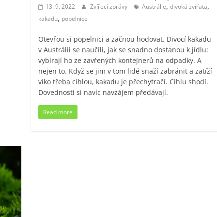
,
,
13. 9. 2022
Zvířecí zprávy
Austrálie
divoká zvířata
,
kakadu
popelnice
Otevřou si popelnici a začnou hodovat. Divocí kakadu
v Austrálii se naučili, jak se snadno dostanou k jídlu:
vybírají ho ze zavřených kontejnerů na odpadky. A
nejen to. Když se jim v tom lidé snaží zabránit a zatíží
víko třeba cihlou, kakadu je přechytračí. Cihlu shodí.
Dovednosti si navíc navzájem předávají.
Read more