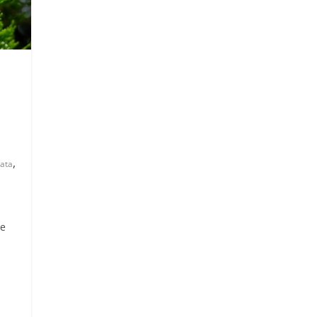
,
řata
se