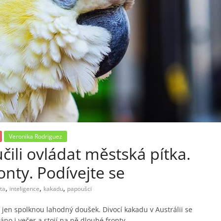
Veronika Rodriguez
čili ovládat městská pítka.
onty. Podívejte se
,
,
,
ta
inteligence
kakadu
papoušci
 jen spolknou lahodný doušek. Divocí kakadu v Austrálii se
ráno i večer a stojí na ně dlouhé fronty.