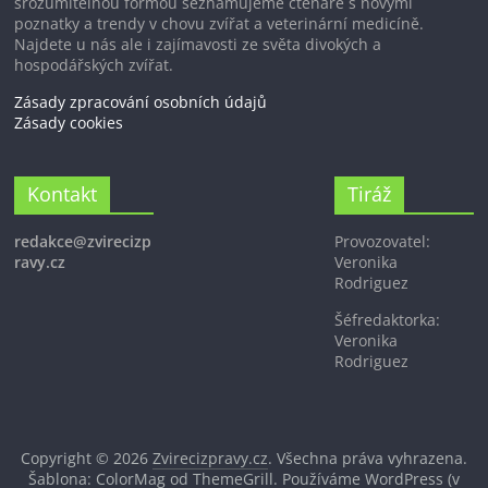
srozumitelnou formou seznamujeme čtenáře s novými
poznatky a trendy v chovu zvířat a veterinární medicíně.
Najdete u nás ale i zajímavosti ze světa divokých a
hospodářských zvířat.
Zásady zpracování osobních údajů
Zásady cookies
Kontakt
Tiráž
redakce@zvirecizp
Provozovatel:
ravy.cz
Veronika
Rodriguez
Šéfredaktorka:
Veronika
Rodriguez
Copyright © 2026
Zvirecizpravy.cz
. Všechna práva vyhrazena.
Šablona: ColorMag od
ThemeGrill
. Používáme
WordPress
(v