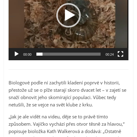
00:00
00:24
Biologové podle ní zachytili kladení poprvé v historii,
přestože už se o plže starají skoro dvacet let – v zajetí se
snaží obnovit jeho skomírající populaci. Vůbec tedy
netušili, že se vejce na svět klube z krku.
„Jak je ale vidět na videu, děje se to právě tímto
způsobem. Vajíčko vychází přes otvor těsně za hlavou,“
popisuje bioložka Kath Walkerová a dodává: „Ostatně