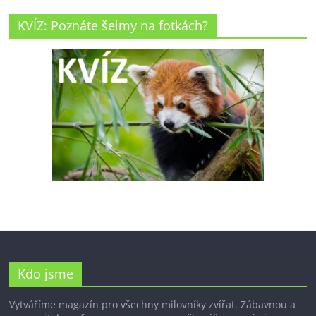
KVÍZ: Poznáte šelmy na fotkách?
Kdo jsme
Vytváříme magazín pro všechny milovníky zvířat. Zábavnou a