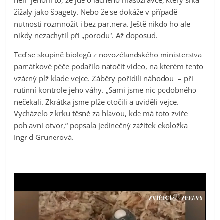
žížaly jako špagety. Nebo že se dokáže v případě
nutnosti rozmnožit i bez partnera. Ještě nikdo ho ale
nikdy nezachytil při „porodu“. Až doposud.
Teď se skupině biologů z novozélandského ministerstva
památkové péče podařilo natočit video, na kterém tento
vzácný plž klade vejce. Záběry pořídili náhodou – při
rutinní kontrole jeho váhy. „Sami jsme nic podobného
nečekali. Zkrátka jsme plže otočili a uviděli vejce.
Vycházelo z krku těsně za hlavou, kde má toto zvíře
pohlavní otvor,“ popsala jedinečný zážitek ekoložka
Ingrid Grunerová.
Video
přehrávač