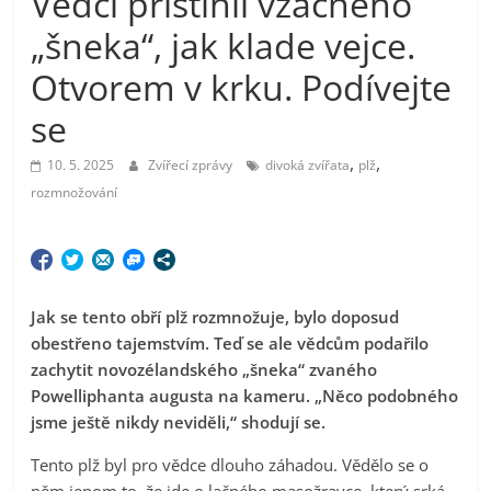
Vědci přistihli vzácného
„šneka“, jak klade vejce.
Otvorem v krku. Podívejte
se
,
,
10. 5. 2025
Zvířecí zprávy
divoká zvířata
plž
rozmnožování
Jak se tento obří plž rozmnožuje, bylo doposud
obestřeno tajemstvím. Teď se ale vědcům podařilo
zachytit novozélandského „šneka“ zvaného
Powelliphanta augusta na kameru. „Něco podobného
jsme ještě nikdy neviděli,“ shodují se.
Tento plž byl pro vědce dlouho záhadou. Vědělo se o
něm jenom to, že jde o lačného masožravce, který srká