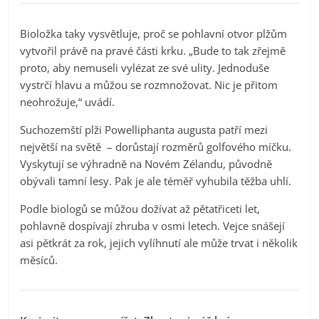
Bioložka taky vysvětluje, proč se pohlavní otvor plžům
vytvořil právě na pravé části krku. „Bude to tak zřejmě
proto, aby nemuseli vylézat ze své ulity. Jednoduše
vystrčí hlavu a můžou se rozmnožovat. Nic je přitom
neohrožuje,“ uvádí.
Suchozemští plži Powelliphanta augusta patří mezi
největší na světě – dorůstají rozměrů golfového míčku.
Vyskytují se výhradně na Novém Zélandu, původně
obývali tamní lesy. Pak je ale téměř vyhubila těžba uhlí.
Podle biologů se můžou dožívat až pětatřiceti let,
pohlavně dospívají zhruba v osmi letech. Vejce snášejí
asi pětkrát za rok, jejich vylíhnutí ale může trvat i několik
měsíců.