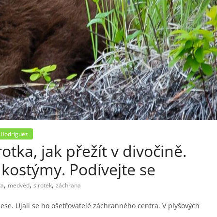
 Rodriguez
tka, jak přežít v divočině.
 kostýmy. Podívejte se
,
,
,
ta
medvěd
sirotek
záchrana
se. Ujali se ho ošetřovatelé záchranného centra. V plyšových