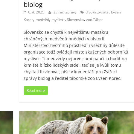
biolog
,
6. 4. 2025
Zvířecí zprávy
divoká zvířata
Evžen
,
,
,
,
Korec
medvěd
myslivci
Slovensko
zoo Tábor
Slovensko se chystá k největšímu masakru
chráněných medvědů hnědých v historii.
Ministerstvo životního prostředí i všechny důležité
organizace totiž ovládají místo zkušených odborníků
myslivci. Ti medvědy nejprve sami naučili chodit na
krmiště blízko lidských sídel, teď se je kvůli tomu
chystají likvidovat, píše v komentáři pro Zvířecí
zprávy biolog a ředitel táborské zoo Evžen Korec.
Read more