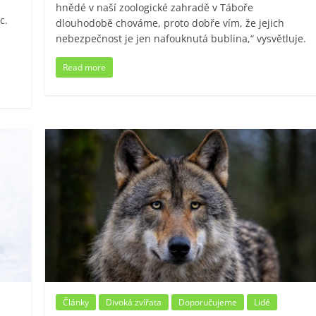
hnědé v naší zoologické zahradě v Táboře
c.
dlouhodobě chováme, proto dobře vím, že jejich
nebezpečnost je jen nafouknutá bublina,“ vysvětluje.
Read more
Články
Divoká zvířata
Doporučujeme
Lidé