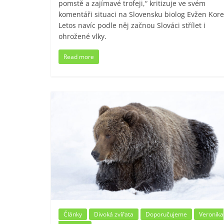
pomstě a zajímavé trofeji,“ kritizuje ve svém
komentáři situaci na Slovensku biolog Evžen Kore
Letos navíc podle něj začnou Slováci střílet i
ohrožené vlky.
Read more
Články
Divoká zvířata
Doporučujeme
Veronika