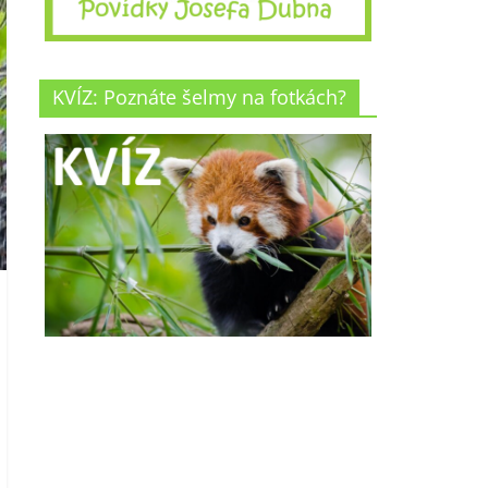
KVÍZ: Poznáte šelmy na fotkách?