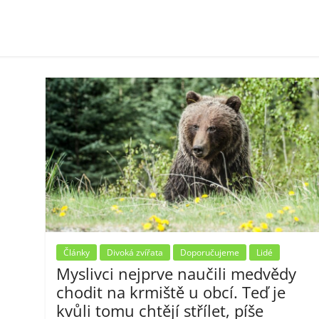
Články
Divoká zvířata
Doporučujeme
Lidé
Myslivci nejprve naučili medvědy
chodit na krmiště u obcí. Teď je
kvůli tomu chtějí střílet, píše