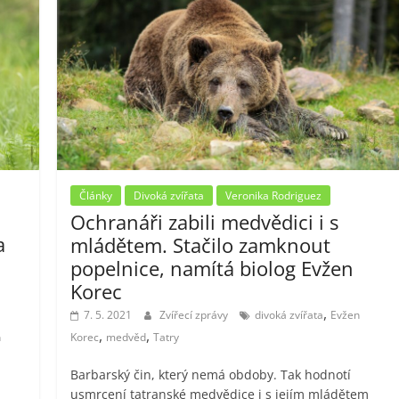
Články
Divoká zvířata
Veronika Rodriguez
Ochranáři zabili medvědici i s
a
mládětem. Stačilo zamknout
popelnice, namítá biolog Evžen
Korec
,
7. 5. 2021
Zvířecí zprávy
divoká zvířata
Evžen
,
,
n
Korec
medvěd
Tatry
Barbarský čin, který nemá obdoby. Tak hodnotí
usmrcení tatranské medvědice i s jejím mládětem