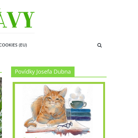
COOKIES (EU)
Povídky Josefa Dubna