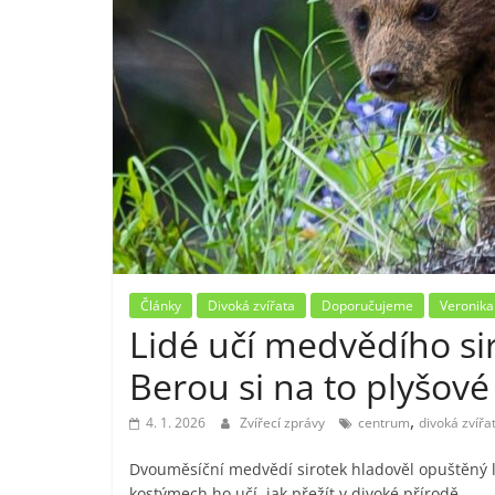
Články
Divoká zvířata
Doporučujeme
Veronika
Lidé učí medvědího siro
Berou si na to plyšové
,
4. 1. 2026
Zvířecí zprávy
centrum
divoká zvířa
Dvouměsíční medvědí sirotek hladověl opuštěný le
kostýmech ho učí, jak přežít v divoké přírodě.