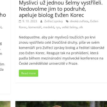
Myslivci už jednou šelmy vystříleli.
Nedovolme jim to podruhé,
 ho
apeluje biolog Evžen Korec
,
9. 10. 2023
Zvířecí zprávy
divoká zvířata
Evžen
,
,
,
,
,
,
d
Korec
komentář
medvěd
rys
velké šelmy
vlk
Nedopusťme, aby pár myslivců toužících po krvi
znovu vystřílelo celé živočišné druhy, píše ve svém
og
komentáři pro Zvířecí zprávy biolog a ředitel táborské
,
zoo Evžen Korec. Reaguje tak na prohlášení, která
ím
padla během mezinárodní myslivecké konference na
České zemědělské univerzitě v Praze.
vém
ěda
Read more