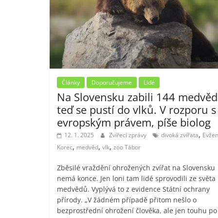
Články
Doporučujeme
Lidé
Na Slovensku zabili 144 medvěd
teď se pustí do vlků. V rozporu s
evropským právem, píše biolog
,
12. 1. 2025
Zvířecí zprávy
divoká zvířata
Evže
,
,
,
Korec
medvěd
vlk
zoo Tábor
Zběsilé vraždění ohrožených zvířat na Slovensku
nemá konce. Jen loni tam lidé sprovodili ze světa
medvědů. Vyplývá to z evidence Státní ochrany
přírody. „V žádném případě přitom nešlo o
bezprostřední ohrožení člověka, ale jen touhu po