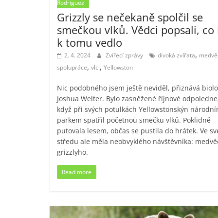
Rodriguez
Grizzly se nečekaně spolčil se
smečkou vlků. Vědci popsali, co
k tomu vedlo
,
2. 4. 2024
Zvířecí zprávy
divoká zvířata
medvě
,
,
spolupráce
vlci
Yellowston
Nic podobného jsem ještě neviděl, přiznává biol
Joshua Welter. Bylo zasněžené říjnové odpoledne
když při svých potulkách Yellowstonskýn národn
parkem spatřil početnou smečku vlků. Poklidně
putovala lesem, občas se pustila do hrátek. Ve s
středu ale měla neobvyklého návštěvníka: medv
grizzlyho.
Read more