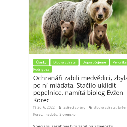
Články
Divoká zvířata
Doporučujeme
Veronika
Rodriguez
Ochranáři zabili medvědici, zbyl
po ní mláďata. Stačilo uklidit
popelnice, namítá biolog Evžen
Korec
,
26. 6. 2022
Zvířecí zprávy
divoká zvířata
Evže
,
,
Korec
medvěd
Slovensko
Speciální zásahový tým zabil na Slovensku