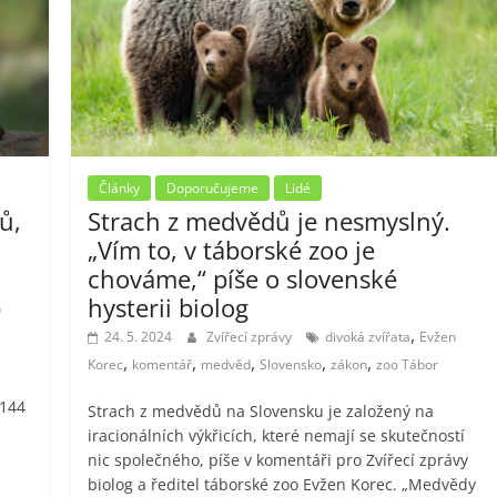
Články
Doporučujeme
Lidé
ů,
Strach z medvědů je nesmyslný.
„Vím to, v táborské zoo je
chováme,“ píše o slovenské
hysterii biolog
n
,
24. 5. 2024
Zvířecí zprávy
divoká zvířata
Evžen
,
,
,
,
,
Korec
komentář
medvěd
Slovensko
zákon
zoo Tábor
 144
Strach z medvědů na Slovensku je založený na
iracionálních výkřicích, které nemají se skutečností
nic společného, píše v komentáři pro Zvířecí zprávy
biolog a ředitel táborské zoo Evžen Korec. „Medvědy