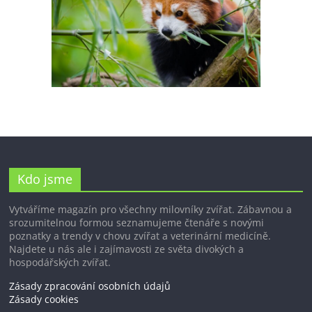
Kdo jsme
Vytváříme magazín pro všechny milovníky zvířat. Zábavnou a
srozumitelnou formou seznamujeme čtenáře s novými
poznatky a trendy v chovu zvířat a veterinární medicíně.
Najdete u nás ale i zajímavosti ze světa divokých a
hospodářských zvířat.
Zásady zpracování osobních údajů
Zásady cookies