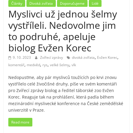
Články
Divoká zvířata
Doporučujeme
Lidé
Myslivci už jednou šelmy
vystříleli. Nedovolme jim
to podruhé, apeluje
biolog Evžen Korec
,
,
9. 10. 2023
Zvířecí zprávy
divoká zvířata
Evžen Korec
,
,
,
,
komentář
medvěd
rys
velké šelmy
vlk
Nedopusťme, aby pár myslivců toužících po krvi znovu
vystřílelo celé živočišné druhy, píše ve svém komentáři
pro Zvířecí zprávy biolog a ředitel táborské zoo Evžen
Korec. Reaguje tak na prohlášení, která padla během
mezinárodní myslivecké konference na České zemědělské
univerzitě v Praze.
Read more