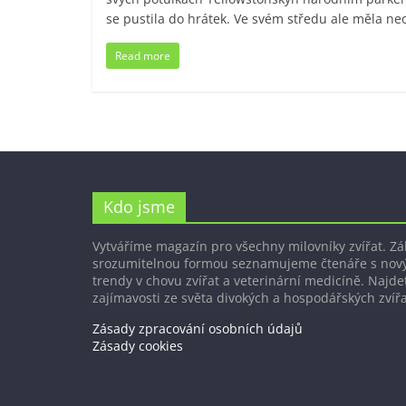
se pustila do hrátek. Ve svém středu ale měla n
Read more
Kdo jsme
Vytváříme magazín pro všechny milovníky zvířat. Z
srozumitelnou formou seznamujeme čtenáře s nov
trendy v chovu zvířat a veterinární medicíně. Najdet
zajímavosti ze světa divokých a hospodářských zvířa
Zásady zpracování osobních údajů
Zásady cookies