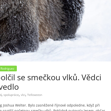
 Rodriguez
olčil se smečkou vlků. Vědci
 vedlo
,
,
,
d
spolupráce
vlci
Yellowston
g Joshua Welter. Bylo zasněžené říjnové odpoledne, když při
 spatřil početnou smečku vlků. Poklidně putovala lesem, občas