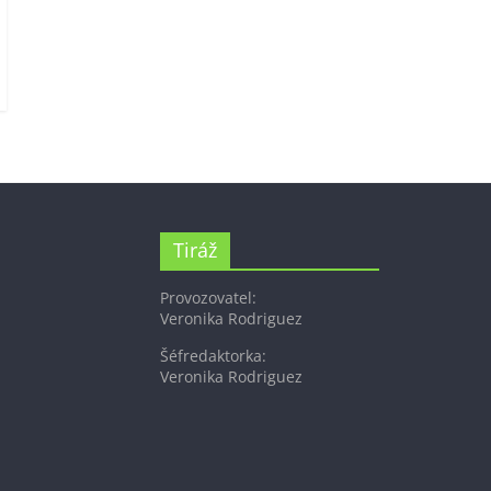
Tiráž
Provozovatel:
Veronika Rodriguez
Šéfredaktorka:
Veronika Rodriguez