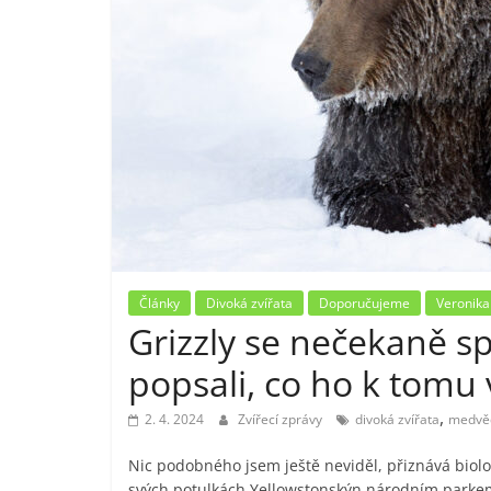
Články
Divoká zvířata
Doporučujeme
Veronika
Grizzly se nečekaně sp
popsali, co ho k tomu
,
2. 4. 2024
Zvířecí zprávy
divoká zvířata
medvě
Nic podobného jsem ještě neviděl, přiznává biolo
svých potulkách Yellowstonskýn národním parkem