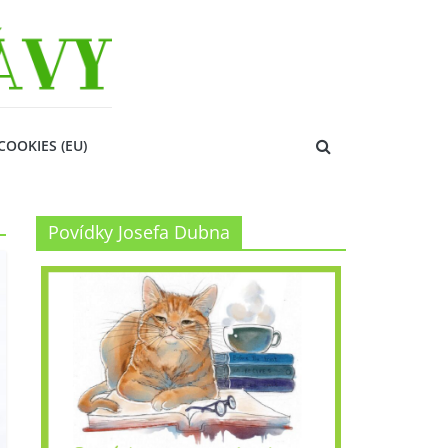
COOKIES (EU)
Povídky Josefa Dubna