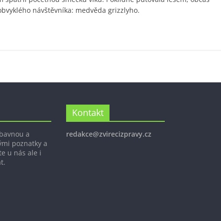
eobvyklého návštěvníka: medvěda grizzlyho.
Kontakt
ábavnou a
redakce@zvirecizpravy.cz
ými poznatky a
e u nás ale i
t.