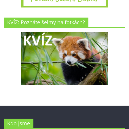
KVÍZ: Poznáte šelmy na fotkách?
Kdo jsme