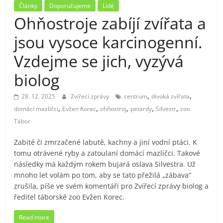
Články
Doporučujeme
Lidé
Ohňostroje zabíjí zvířata a
jsou vysoce karcinogenní.
Vzdejme se jich, vyzývá
biolog
,
,
28. 12. 2025
Zvířecí zprávy
centrum
divoká zvířata
,
,
,
,
,
domácí mazlíčci
Evžen Korec
ohňostroj
petardy
Silvestr
zoo
Tábor
Zabité či zmrzačené labutě, kachny a jiní vodní ptáci. K
tomu otrávené ryby a zatoulaní domácí mazlíčci. Takové
následky má každým rokem bujará oslava Silvestra. Už
mnoho let volám po tom, aby se tato přežilá „zábava“
zrušila, píše ve svém komentáři pro Zvířecí zprávy biolog a
ředitel táborské zoo Evžen Korec.
Read more