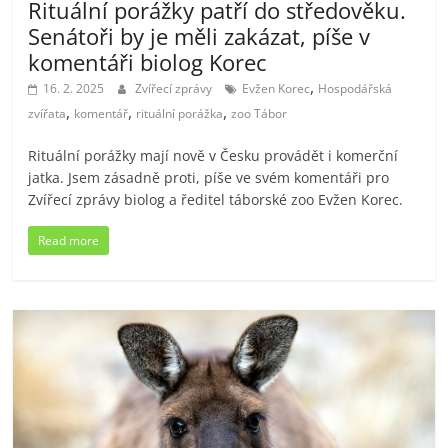
Rituální porážky patří do středověku.
Senátoři by je měli zakázat, píše v
komentáři biolog Korec
,
16. 2. 2025
Zvířecí zprávy
Evžen Korec
Hospodářská
,
,
,
zvířata
komentář
rituální porážka
zoo Tábor
Rituální porážky mají nově v Česku provádět i komerční
jatka. Jsem zásadně proti, píše ve svém komentáři pro
Zvířecí zprávy biolog a ředitel táborské zoo Evžen Korec.
Read more