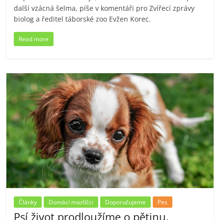
další vzácná šelma, píše v komentáři pro Zvířecí zprávy
biolog a ředitel táborské zoo Evžen Korec.
Read more
Články
Domácí mazlíčci
Doporučujeme
Pes
Psí život prodloužíme o pětinu,