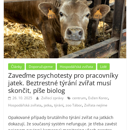
Články
Doporučujeme
Hospodářská zvířata
Lidé
Zaveďme psychotesty pro pracovníky
jatek. Beztrestné týrání zvířat musí
skončit, píše biolog
,
,
26. 10. 2025
Zvířecí zprávy
centrum
Evžen Korec
,
,
,
,
Hospodářská zvířata
jatka
týrání
zoo Tábor
Zvířata nejíme
Opakované případy brutálního týrání zvířat na jatkách
dokazují, že současný systém nefunguje. Je třeba zavést