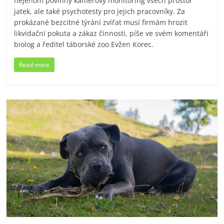
nejenom povinný kamerový monitoring všech prostor
jatek, ale také psychotesty pro jejich pracovníky. Za
prokázané bezcitné týrání zvířat musí firmám hrozit
likvidační pokuta a zákaz činnosti, píše ve svém komentáři
biolog a ředitel táborské zoo Evžen Korec.
Read more