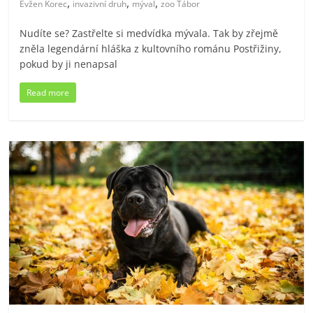
,
,
,
Evžen Korec
invazivní druh
mýval
zoo Tábor
Nudíte se? Zastřelte si medvídka mývala. Tak by zřejmě
zněla legendární hláška z kultovního románu Postřižiny,
pokud by ji nenapsal
Read more