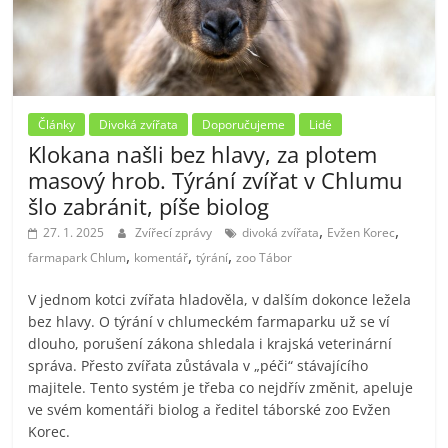
Články
Divoká zvířata
Doporučujeme
Lidé
Klokana našli bez hlavy, za plotem
masový hrob. Týrání zvířat v Chlumu
šlo zabránit, píše biolog
,
,
27. 1. 2025
Zvířecí zprávy
divoká zvířata
Evžen Korec
,
,
,
farmapark Chlum
komentář
týrání
zoo Tábor
V jednom kotci zvířata hladověla, v dalším dokonce ležela
bez hlavy. O týrání v chlumeckém farmaparku už se ví
dlouho, porušení zákona shledala i krajská veterinární
správa. Přesto zvířata zůstávala v „péči“ stávajícího
majitele. Tento systém je třeba co nejdřív změnit, apeluje
ve svém komentáři biolog a ředitel táborské zoo Evžen
Korec.