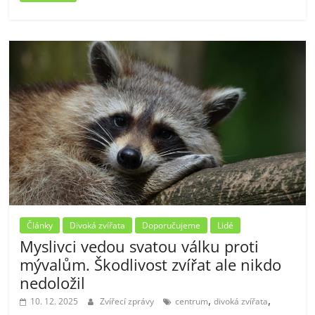
Články
Divoká zvířata
Doporučujeme
Lidé
Myslivci vedou svatou válku proti
mývalům. Škodlivost zvířat ale nikdo
nedoložil
,
,
10. 12. 2025
Zvířecí zprávy
centrum
divoká zvířata