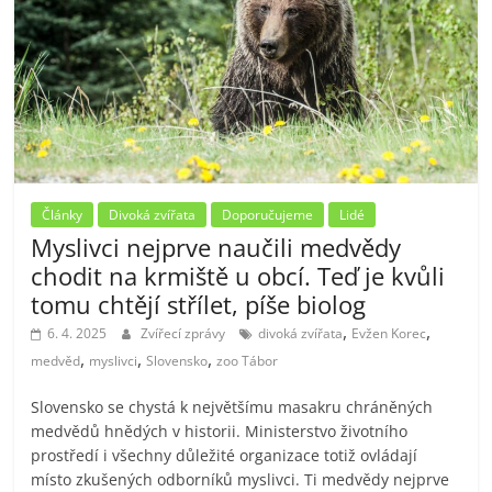
Články
Divoká zvířata
Doporučujeme
Lidé
Myslivci nejprve naučili medvědy
chodit na krmiště u obcí. Teď je kvůli
tomu chtějí střílet, píše biolog
,
,
6. 4. 2025
Zvířecí zprávy
divoká zvířata
Evžen Korec
,
,
,
medvěd
myslivci
Slovensko
zoo Tábor
Slovensko se chystá k největšímu masakru chráněných
medvědů hnědých v historii. Ministerstvo životního
prostředí i všechny důležité organizace totiž ovládají
místo zkušených odborníků myslivci. Ti medvědy nejprve