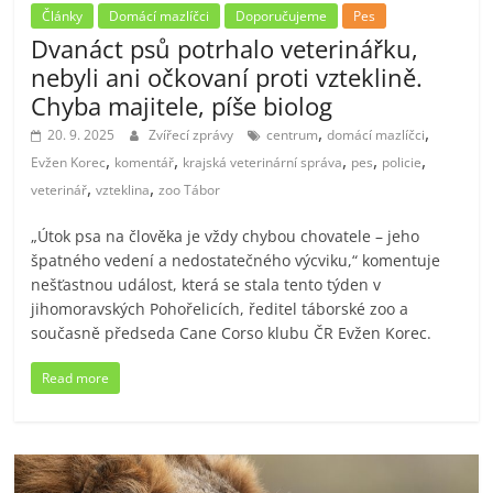
Články
Domácí mazlíčci
Doporučujeme
Pes
Dvanáct psů potrhalo veterinářku,
nebyli ani očkovaní proti vzteklině.
Chyba majitele, píše biolog
,
,
20. 9. 2025
Zvířecí zprávy
centrum
domácí mazlíčci
,
,
,
,
,
Evžen Korec
komentář
krajská veterinární správa
pes
policie
,
,
veterinář
vzteklina
zoo Tábor
„Útok psa na člověka je vždy chybou chovatele – jeho
špatného vedení a nedostatečného výcviku,“ komentuje
nešťastnou událost, která se stala tento týden v
jihomoravských Pohořelicích, ředitel táborské zoo a
současně předseda Cane Corso klubu ČR Evžen Korec.
Read more