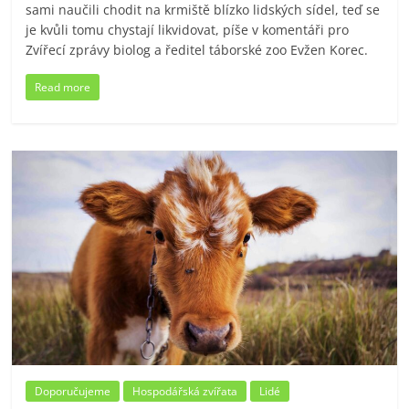
sami naučili chodit na krmiště blízko lidských sídel, teď se
je kvůli tomu chystají likvidovat, píše v komentáři pro
Zvířecí zprávy biolog a ředitel táborské zoo Evžen Korec.
Read more
Doporučujeme
Hospodářská zvířata
Lidé