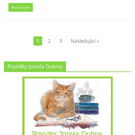
Read more
1
2
3
Následující »
Povídky Josefa Dubna