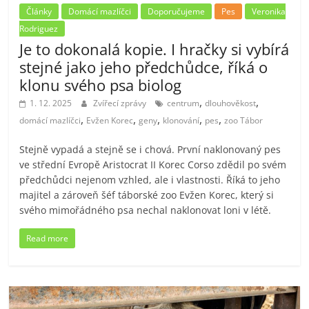
Články
Domácí mazlíčci
Doporučujeme
Pes
Veronika
Rodriguez
Je to dokonalá kopie. I hračky si vybírá
stejné jako jeho předchůdce, říká o
klonu svého psa biolog
,
,
1. 12. 2025
Zvířecí zprávy
centrum
dlouhověkost
,
,
,
,
,
domácí mazlíčci
Evžen Korec
geny
klonování
pes
zoo Tábor
Stejně vypadá a stejně se i chová. První naklonovaný pes
ve střední Evropě Aristocrat II Korec Corso zdědil po svém
předchůdci nejenom vzhled, ale i vlastnosti. Říká to jeho
majitel a zároveň šéf táborské zoo Evžen Korec, který si
svého mimořádného psa nechal naklonovat loni v létě.
Read more