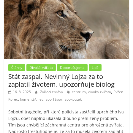
Články
Divoká zvířata
Doporučujeme
Lidé
Stát zaspal. Nevinný Lojza za to
zaplatil životem, upozorňuje biolog
,
,
16. 8. 2025
Zvířecí zprávy
centrum
divoká zvířata
Evžen
,
,
,
,
Korec
komentář
lev
zoo Tábor
zookoutek
Sobotní tragédie, při které policista zastřelil uprchlého lva
Lojzu, opět naplno ukázala dlouho přehlížený problém.
Tím jsou chybějící záchranná centra pro ohrožená zvířata.
Naprosto trestuhodné je, že za to musela životem zaplatit