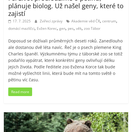
plánuje biolog. Už našel geny, které to
zajistí
,
,
17. 7. 2025
Zvířecí zprávy
Akademie věd ČR
centrum
,
,
,
,
,
domácí mazlíčci
Evžen Korec
gen
pes
věk
zoo Tábor
Doposud se dožívali průměrných deseti roků. Zanedlouho
ale dostanou dvě léta navíc. Řeč je o psech plemene King
Charles španěl. Výzkumnému týmu z táborské zoo se totiž
podařilo vypátrat, které konkrétní geny ovlivňují délku
jejich života. Podle ředitele zoo Evžena Korce tak bude
možné vyšlechtit linii, která bude mít na tomto světě o
pětinu víc času.
Read more