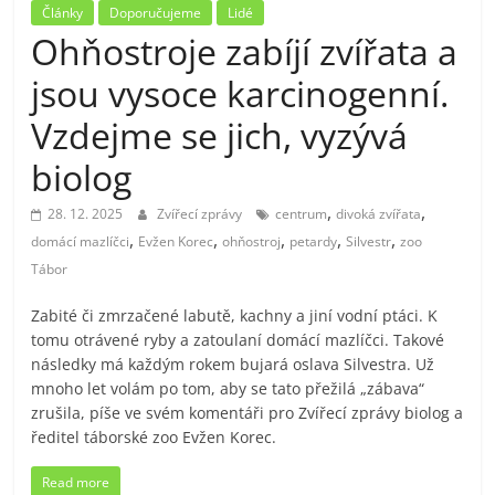
Články
Doporučujeme
Lidé
Ohňostroje zabíjí zvířata a
jsou vysoce karcinogenní.
Vzdejme se jich, vyzývá
biolog
,
,
28. 12. 2025
Zvířecí zprávy
centrum
divoká zvířata
,
,
,
,
,
domácí mazlíčci
Evžen Korec
ohňostroj
petardy
Silvestr
zoo
Tábor
Zabité či zmrzačené labutě, kachny a jiní vodní ptáci. K
tomu otrávené ryby a zatoulaní domácí mazlíčci. Takové
následky má každým rokem bujará oslava Silvestra. Už
mnoho let volám po tom, aby se tato přežilá „zábava“
zrušila, píše ve svém komentáři pro Zvířecí zprávy biolog a
ředitel táborské zoo Evžen Korec.
Read more