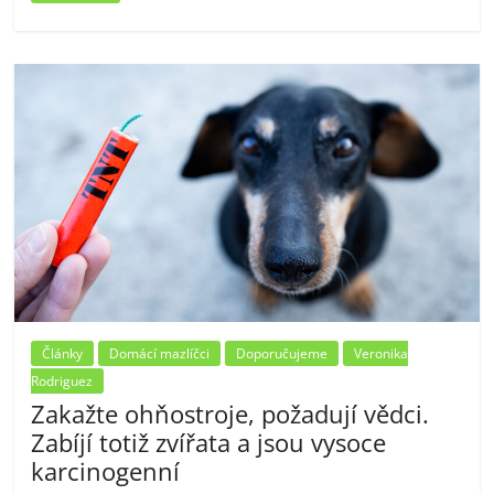
Články
Domácí mazlíčci
Doporučujeme
Veronika
Rodriguez
Zakažte ohňostroje, požadují vědci.
Zabíjí totiž zvířata a jsou vysoce
karcinogenní