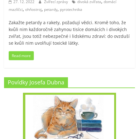
,
27. 12. 2022
Zvířecí zprávy
divoká zvířata
domácí
,
,
,
mazlíčci
ohňostroj
petardy
pyrotechnika
Zakažte petardy a rakety, požadují vědci. Kromě toho, že
kvůli nim každoročně zahynou tisíce domácích i divokých
zvířat, jsou totiž nebezpečné i lidskému zdraví: do ovzduší
se kvůli nim uvolňují toxické látky.
Read more
Povídky Josefa Dubna