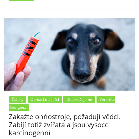
Články
Domácí mazlíčci
Doporučujeme
Veronika
Rodriguez
Zakažte ohňostroje, požadují vědci.
Zabíjí totiž zvířata a jsou vysoce
karcinogenní