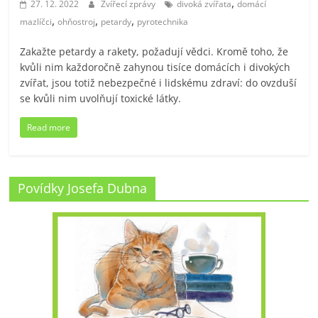
,
27. 12. 2022
Zvířecí zprávy
divoká zvířata
domácí
,
,
,
mazlíčci
ohňostroj
petardy
pyrotechnika
Zakažte petardy a rakety, požadují vědci. Kromě toho, že
kvůli nim každoročně zahynou tisíce domácích i divokých
zvířat, jsou totiž nebezpečné i lidskému zdraví: do ovzduší
se kvůli nim uvolňují toxické látky.
Read more
Povídky Josefa Dubna