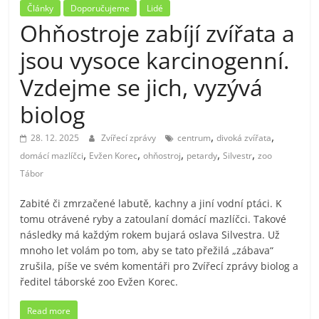
Články
Doporučujeme
Lidé
Ohňostroje zabíjí zvířata a
jsou vysoce karcinogenní.
Vzdejme se jich, vyzývá
biolog
,
,
28. 12. 2025
Zvířecí zprávy
centrum
divoká zvířata
,
,
,
,
,
domácí mazlíčci
Evžen Korec
ohňostroj
petardy
Silvestr
zoo
Tábor
Zabité či zmrzačené labutě, kachny a jiní vodní ptáci. K
tomu otrávené ryby a zatoulaní domácí mazlíčci. Takové
následky má každým rokem bujará oslava Silvestra. Už
mnoho let volám po tom, aby se tato přežilá „zábava“
zrušila, píše ve svém komentáři pro Zvířecí zprávy biolog a
ředitel táborské zoo Evžen Korec.
Read more