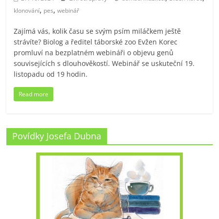
,
,
klonování
pes
webinář
Zajímá vás, kolik času se svým psím miláčkem ještě
strávíte? Biolog a ředitel táborské zoo Evžen Korec
promluví na bezplatném webináři o objevu genů
souvisejících s dlouhověkostí. Webinář se uskuteční 19.
listopadu od 19 hodin.
Read more
Povídky Josefa Dubna