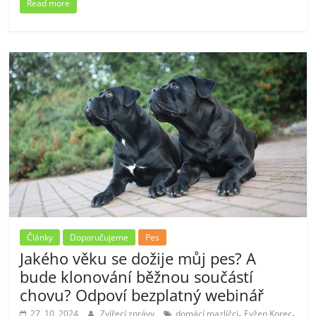
Read more
Články
Doporučujeme
Pes
Jakého věku se dožije můj pes? A
bude klonování běžnou součástí
chovu? Odpoví bezplatný webinář
,
,
27. 10. 2024
Zvířecí zprávy
domácí mazlíčci
Evžen Korec