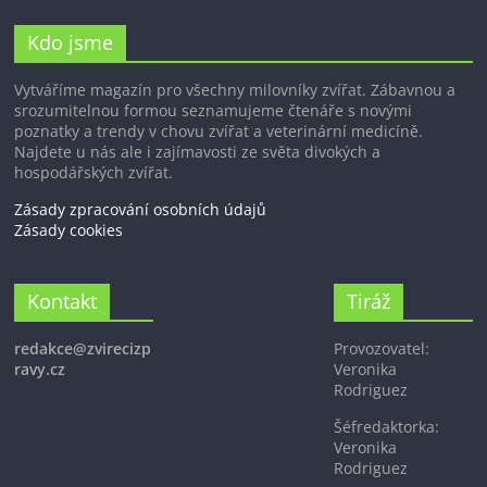
Kdo jsme
Vytváříme magazín pro všechny milovníky zvířat. Zábavnou a
srozumitelnou formou seznamujeme čtenáře s novými
poznatky a trendy v chovu zvířat a veterinární medicíně.
Najdete u nás ale i zajímavosti ze světa divokých a
hospodářských zvířat.
Zásady zpracování osobních údajů
Zásady cookies
Kontakt
Tiráž
redakce@zvirecizp
Provozovatel:
ravy.cz
Veronika
Rodriguez
Šéfredaktorka:
Veronika
Rodriguez