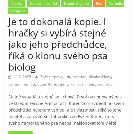
Články
Domácí mazlíčci
Doporučujeme
Pes
Veronika
Rodriguez
Je to dokonalá kopie. I
hračky si vybírá stejné
jako jeho předchůdce,
říká o klonu svého psa
biolog
,
,
1. 12. 2025
Zvířecí zprávy
centrum
dlouhověkost
,
,
,
,
,
domácí mazlíčci
Evžen Korec
geny
klonování
pes
zoo Tábor
Stejně vypadá a stejně se i chová. První naklonovaný pes
ve střední Evropě Aristocrat II Korec Corso zdědil po svém
předchůdci nejenom vzhled, ale i vlastnosti. Říká to jeho
majitel a zároveň šéf táborské zoo Evžen Korec, který si
svého mimořádného psa nechal naklonovat loni v létě.