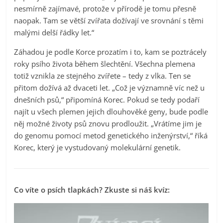
nesmírně zajímavé, protože v přírodě je tomu přesně
naopak. Tam se větší zvířata dožívají ve srovnání s těmi
malými delší řádky let.“
Záhadou je podle Korce prozatím i to, kam se poztrácely
roky psího života během šlechtění. Všechna plemena
totiž vznikla ze stejného zvířete – tedy z vlka. Ten se
přitom dožívá až dvaceti let. „Což je významně víc než u
dnešních psů,“ připomíná Korec. Pokud se tedy podaří
najít u všech plemen jejich dlouhověké geny, bude podle
něj možné životy psů znovu prodloužit. „Vrátíme jim je
do genomu pomocí metod genetického inženýrství,“ říká
Korec, který je vystudovaný molekulární genetik.
Co víte o psích tlapkách? Zkuste si náš kvíz: