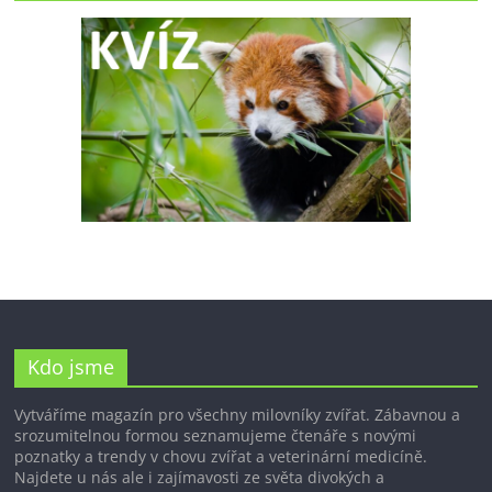
Kdo jsme
Vytváříme magazín pro všechny milovníky zvířat. Zábavnou a
srozumitelnou formou seznamujeme čtenáře s novými
poznatky a trendy v chovu zvířat a veterinární medicíně.
Najdete u nás ale i zajímavosti ze světa divokých a