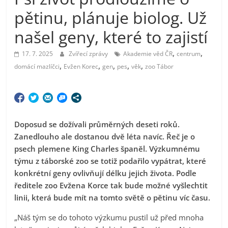
pětinu, plánuje biolog. Už
našel geny, které to zajistí
,
,
17. 7. 2025
Zvířecí zprávy
Akademie věd ČR
centrum
,
,
,
,
,
domácí mazlíčci
Evžen Korec
gen
pes
věk
zoo Tábor
Doposud se dožívali průměrných deseti roků.
Zanedlouho ale dostanou dvě léta navíc. Řeč je o
psech plemene King Charles španěl. Výzkumnému
týmu z táborské zoo se totiž podařilo vypátrat, které
konkrétní geny ovlivňují délku jejich života. Podle
ředitele zoo Evžena Korce tak bude možné vyšlechtit
linii, která bude mít na tomto světě o pětinu víc času.
„Náš tým se do tohoto výzkumu pustil už před mnoha