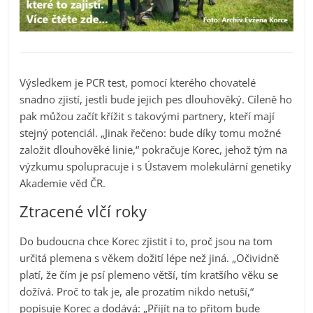
Výsledkem je PCR test, pomocí kterého chovatelé
snadno zjistí, jestli bude jejich pes dlouhověký. Cíleně ho
pak můžou začít křížit s takovými partnery, kteří mají
stejný potenciál. „Jinak řečeno: bude díky tomu možné
založit dlouhověké linie,“ pokračuje Korec, jehož tým na
výzkumu spolupracuje i s Ústavem molekulární genetiky
Akademie věd ČR.
Ztracené vlčí roky
Do budoucna chce Korec zjistit i to, proč jsou na tom
určitá plemena s věkem dožití lépe než jiná. „Očividně
platí, že čím je psí plemeno větší, tím kratšího věku se
dožívá. Proč to tak je, ale prozatím nikdo netuší,“
popisuje Korec a dodává: „Přijít na to přitom bude