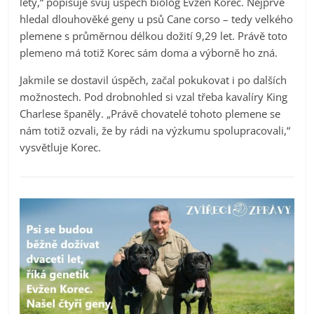
lety,“ popisuje svůj úspěch biolog Evžen Korec. Nejprve
hledal dlouhověké geny u psů Cane corso – tedy velkého
plemene s průměrnou délkou dožití 9,29 let. Právě toto
plemeno má totiž Korec sám doma a výborně ho zná.
Jakmile se dostavil úspěch, začal pokukovat i po dalších
možnostech. Pod drobnohled si vzal třeba kavalíry King
Charlese španěly. „Právě chovatelé tohoto plemene se
nám totiž ozvali, že by rádi na výzkumu spolupracovali,“
vysvětluje Korec.