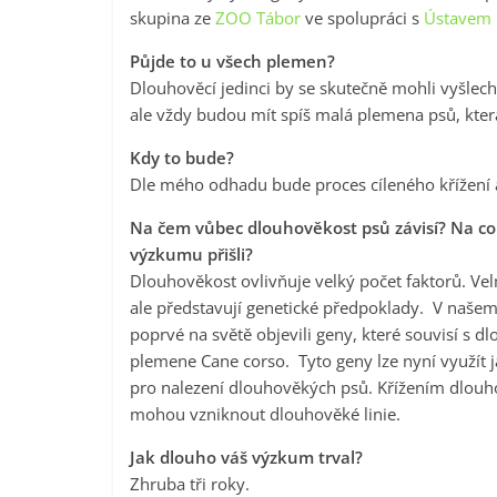
skupina ze
ZOO Tábor
ve spolupráci s
Ústavem 
Půjde to u všech plemen?
Dlouhověcí jedinci by se skutečně mohli vyšlec
ale vždy budou mít spíš malá plemena psů, která
Kdy to bude?
Dle mého odhadu bude proces cíleného křížení a
Na čem vůbec dlouhověkost psů závisí? Na co 
výzkumu přišli?
Dlouhověkost ovlivňuje velký počet faktorů. Ve
ale představují genetické předpoklady. V naš
poprvé na světě objevili geny, které souvisí s d
plemene Cane corso. Tyto geny lze nyní využít j
pro nalezení dlouhověkých psů. Křížením dlou
mohou vzniknout dlouhověké linie.
Jak dlouho váš výzkum trval?
Zhruba tři roky.