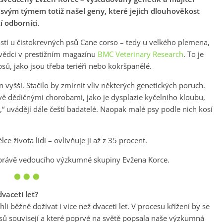
 svým týmem totiž našel geny, které jejich dlouhověkost
tí odborníci.
stí u čistokrevných psů Cane corso – tedy u velkého plemena,
í vědci v prestižním magazínu
BMC Veterinary Research
. To je
ů, jako jsou třeba teriéři nebo kokršpanělé.
 vyšší. Stačilo by zmírnit vliv některých genetických poruch.
rávě dědičnými chorobami, jako je dysplazie kyčelního kloubu,
 uvádějí dále čeští badatelé. Naopak malé psy podle nich kosí
e života lidí – ovlivňuje ji až z 35 procent.
ali právě vedoucího výzkumné skupiny Evžena Korce.
vaceti let?
 běžně dožívat i více než dvaceti let. V procesu křížení by se
psů souvisejí a které poprvé na světě popsala naše výzkumná