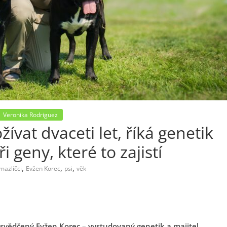
Veronika Rodriguez
ívat dvaceti let, říká genetik
i geny, které to zajistí
,
,
,
mazlíčci
Evžen Korec
psi
věk
přesvědčený Evžen Korec – vystudovaný genetik a majitel