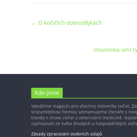
←
O kočičích dobrodějkách
Housenka umí rych
Kdo jsme
Vytváříme magazín pro všechny milovníky zvířat. Z
srozumitelnou formou seznamujeme čtenáře s nov
trendy v chovu zvířat a veterinární medicíně. Najdet
zajímavosti ze světa divokých a hospodářských zvířa
Zásady zpracování osobních údajů