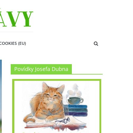
COOKIES (EU)
Povídky Josefa Dubna