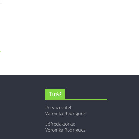
→
Tiráž
Provozovatel:
Veronika Rodriguez
Šéfredaktorka:
Veronika Rodriguez