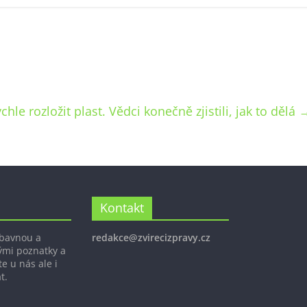
le rozložit plast. Vědci konečně zjistili, jak to dělá
Kontakt
ábavnou a
redakce@zvirecizpravy.cz
ými poznatky a
e u nás ale i
t.