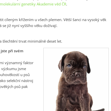
molekulární genetiky Akademie věd ČR
.
htit cíleným křížením u všech plemen.
Větší šanci na vysoký věk
 se již nyní vyššího věku dožívají.
 šlechtění trvat minimálně deset let.
jste při svém
lmi významný faktor
em výzkumu jsme
louhověkostí u psů
ako selekční nástroj
hověkých psů pak