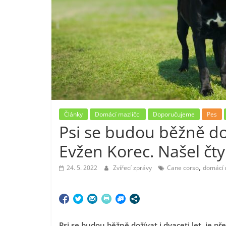
Články
Domácí mazlíčci
Doporučujeme
Pes
Psi se budou běžně dož
Evžen Korec. Našel čtyř
,
24. 5. 2022
Zvířecí zprávy
Cane corso
domácí 
Psi se budou běžně dožívat i dvaceti let, je 