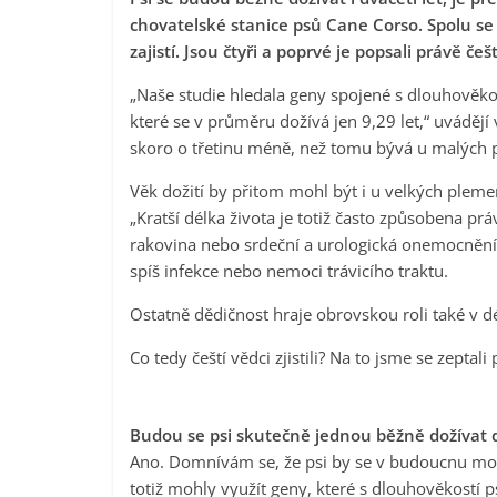
chovatelské stanice psů Cane Corso. Spolu se
zajistí. Jsou čtyři a poprvé je popsali právě češ
„Naše studie hledala geny spojené s dlouhověko
které se v průměru dožívá jen 9,29 let,“ uváděj
skoro o třetinu méně, než tomu bývá u malých ps
Věk dožití by přitom mohl být i u velkých plemen
„Kratší délka života je totiž často způsobena p
rakovina nebo srdeční a urologická onemocnění,“
spíš infekce nebo nemoci trávicího traktu.
Ostatně dědičnost hraje obrovskou roli také v délc
Co tedy čeští vědci zjistili? Na to jsme se zept
Budou se psi skutečně jednou běžně dožívat d
Ano. Domnívám se, že psi by se v budoucnu mohli
totiž mohly využít geny, které s dlouhověkostí 