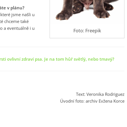
áte v plánu?
které jsme našli u
oté chceme také
o a eventuálně i u
Foto: Freepik
rsti ovlivní zdraví psa. Je na tom hůř světlý, nebo tmavý?
Text: Veronika Rodriguez
Úvodní foto: archiv Evžena Korce