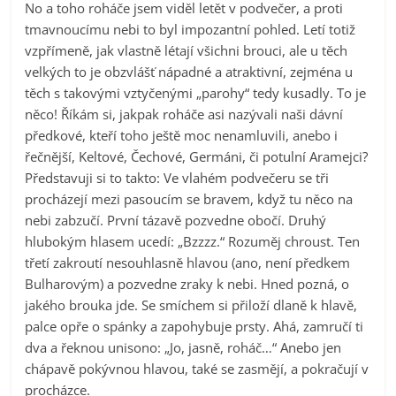
No a toho roháče jsem viděl letět v podvečer, a proti
tmavnoucímu nebi to byl impozantní pohled. Letí totiž
vzpřímeně, jak vlastně létají všichni brouci, ale u těch
velkých to je obzvlášť nápadné a atraktivní, zejména u
těch s takovými vztyčenými „parohy“ tedy kusadly. To je
něco! Říkám si, jakpak roháče asi nazývali naši dávní
předkové, kteří toho ještě moc nenamluvili, anebo i
řečnější, Keltové, Čechové, Germáni, či potulní Aramejci?
Představuji si to takto: Ve vlahém podvečeru se tři
procházejí mezi pasoucím se bravem, když tu něco na
nebi zabzučí. První tázavě pozvedne obočí. Druhý
hlubokým hlasem ucedí: „Bzzzz.“ Rozuměj chroust. Ten
třetí zakroutí nesouhlasně hlavou (ano, není předkem
Bulharovým) a pozvedne zraky k nebi. Hned pozná, o
jakého brouka jde. Se smíchem si přiloží dlaně k hlavě,
palce opře o spánky a zapohybuje prsty. Ahá, zamručí ti
dva a řeknou unisono: „Jo, jasně, roháč…“ Anebo jen
chápavě pokývnou hlavou, také se zasmějí, a pokračují v
procházce.