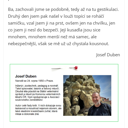
Ba, zachovali jsme se podobně, tedy až na tu gestikulaci.
Druhý den jsem pak našel v louži topící se roháčí
samičku, vzal jsem ji na prst, ovšem jen na chvilku, jen
co jsem ji nesl do bezpečí. Její kusadla jsou sice
mnohem, mnohem menší než má samec, ale
nebezpečnější, však se mě už už chystala kousnout.
Josef Duben