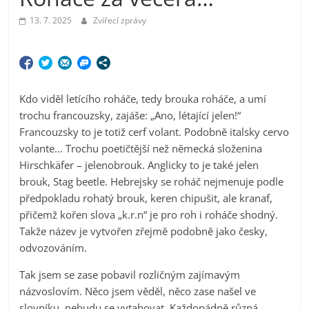
13. 7. 2025
Zvířecí zprávy
Kdo viděl letícího roháče, tedy brouka roháče, a umí
trochu francouzsky, zajáše: „Ano, létající jelen!“
Francouzsky to je totiž cerf volant. Podobně italsky cervo
volante… Trochu poetičtější než německá složenina
Hirschkäfer – jelenobrouk. Anglicky to je také jelen
brouk, Stag beetle. Hebrejsky se roháč nejmenuje podle
předpokladu rohatý brouk, keren chipušit, ale kranaf,
přičemž kořen slova „k.r.n“ je pro roh i roháče shodný.
Takže název je vytvořen zřejmě podobně jako česky,
odvozováním.
Tak jsem se zase pobavil rozličným zajímavým
názvoslovím. Něco jsem věděl, něco zase našel ve
slovníku, nebudu se vytahovat. Každopádně různá