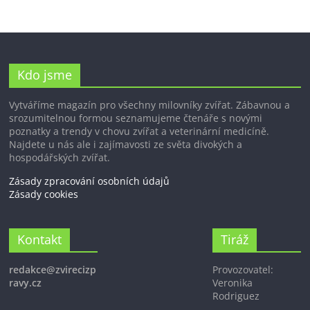
Kdo jsme
Vytváříme magazín pro všechny milovníky zvířat. Zábavnou a
srozumitelnou formou seznamujeme čtenáře s novými
poznatky a trendy v chovu zvířat a veterinární medicíně.
Najdete u nás ale i zajímavosti ze světa divokých a
hospodářských zvířat.
Zásady zpracování osobních údajů
Zásady cookies
Kontakt
Tiráž
redakce@zvirecizp
Provozovatel:
ravy.cz
Veronika
Rodriguez