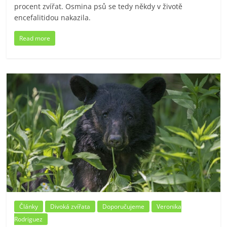
procent zvířat. Osmina psů se tedy někdy v životě
encefalitidou nakazila.
Read more
Články
Divoká zvířata
Doporučujeme
Veronika
Rodriguez