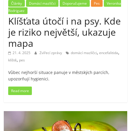
Články
Domácí mazlíčci
Doporučujeme
Pes
Veronika
Rodriguez
Klíšťata útočí i na psy. Kde
je riziko největší, ukazuje
mapa
,
,
21. 4. 2025
Zvířecí zprávy
domácí mazlíčci
encefalitida
,
klíště
pes
Vůbec nejhorší situace panuje v městských parcích,
upozorňují hygienici.
Read more