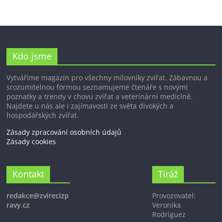
Kdo jsme
Vytváříme magazín pro všechny milovníky zvířat. Zábavnou a
srozumitelnou formou seznamujeme čtenáře s novými
poznatky a trendy v chovu zvířat a veterinární medicíně.
Najdete u nás ale i zajímavosti ze světa divokých a
hospodářských zvířat.
Zásady zpracování osobních údajů
Zásady cookies
Kontakt
Tiráž
redakce@zvirecizp
Provozovatel:
ravy.cz
Veronika
Rodriguez