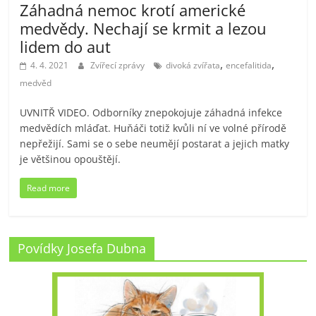
Záhadná nemoc krotí americké
medvědy. Nechají se krmit a lezou
lidem do aut
,
,
4. 4. 2021
Zvířecí zprávy
divoká zvířata
encefalitida
medvěd
UVNITŘ VIDEO. Odborníky znepokojuje záhadná infekce
medvědích mláďat. Huňáči totiž kvůli ní ve volné přírodě
nepřežijí. Sami se o sebe neumějí postarat a jejich matky
je většinou opouštějí.
Read more
Povídky Josefa Dubna