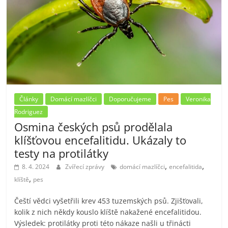
Články
Domácí mazlíčci
Doporučujeme
Pes
Veronika
Rodriguez
Osmina českých psů prodělala
klíšťovou encefalitidu. Ukázaly to
testy na protilátky
,
,
8. 4. 2024
Zvířecí zprávy
domácí mazlíčci
encefalitida
,
klíště
pes
Čeští vědci vyšetřili krev 453 tuzemských psů. Zjišťovali,
kolik z nich někdy kouslo klíště nakažené encefalitidou.
Výsledek: protilátky proti této nákaze našli u třinácti