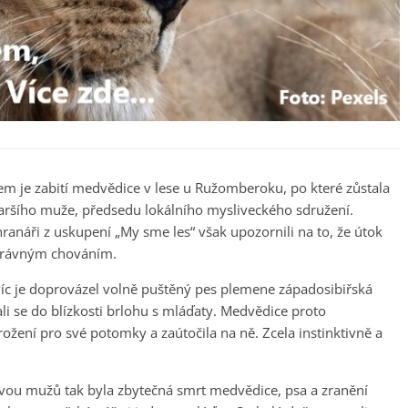
 je zabití medvědice v lese u Ružomberoku, po které zůstala
aršího muže, předsedu lokálního mysliveckého sdružení.
ranáři z uskupení „My sme les“ však upozornili na to, že útok
právným chováním.
avíc je doprovázel volně puštěný pes plemene západosibiřská
li se do blízkosti brlohu s mláďaty. Medvědice proto
ožení pro své potomky a zaútočila na ně. Zcela instinktivně a
ou mužů tak byla zbytečná smrt medvědice, psa a zranění