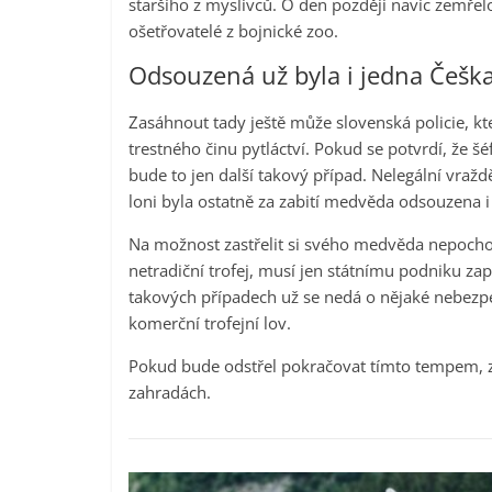
staršího z myslivců. O den později navíc zemřelo
ošetřovatelé z bojnické zoo.
Odsouzená už byla i jedna Češk
Zasáhnout tady ještě může slovenská policie, kt
trestného činu pytláctví. Pokud se potvrdí, že 
bude to jen další takový případ. Nelegální vra
loni byla ostatně za zabití medvěda odsouzena i
Na možnost zastřelit si svého medvěda nepochop
netradiční trofej, musí jen státnímu podniku za
takových případech už se nedá o nějaké nebezp
komerční trofejní lov.
Pokud bude odstřel pokračovat tímto tempem, 
zahradách.