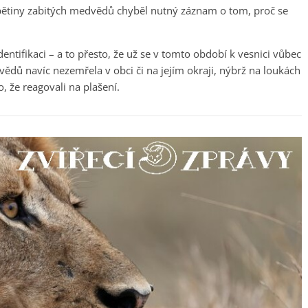
u pětiny zabitých medvědů chyběl nutný záznam o tom, proč se
identifikaci – a to přesto, že už se v tomto období k vesnici vůbec
vědů navíc nezemřela v obci či na jejím okraji, nýbrž na loukách
o, že reagovali na plašení.