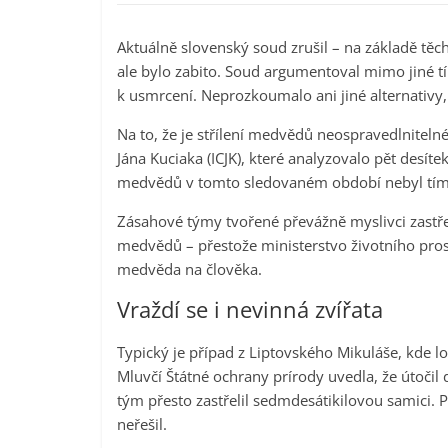
Aktuálně slovenský soud zrušil – na základě tě
ale bylo zabito. Soud argumentoval mimo jiné t
k usmrcení. Neprozkoumalo ani jiné alternativy,
Na to, že je střílení medvědů neospravedlniteln
Jána Kuciaka (ICJK), které analyzovalo pět desít
medvědů v tomto sledovaném období nebyl tím, 
Zásahové týmy tvořené převážně myslivci zastře
medvědů – přestože ministerstvo životního pros
medvěda na člověka.
Vraždí se i nevinná zvířata
Typický je případ z Liptovského Mikuláše, kde lo
Mluvčí Štátné ochrany prírody uvedla, že útoči
tým přesto zastřelil sedmdesátikilovou samici. 
neřešil.