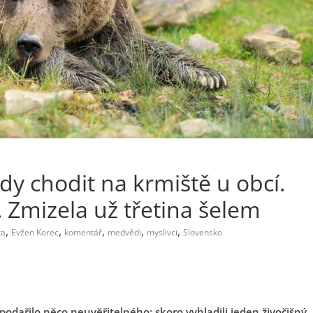
dy chodit na krmiště u obcí.
í. Zmizela už třetina šelem
,
,
,
,
,
ta
Evžen Korec
komentář
medvědi
myslivci
Slovensko
podařilo něco neuvěřitelného: skoro vyhladili jeden živočišný