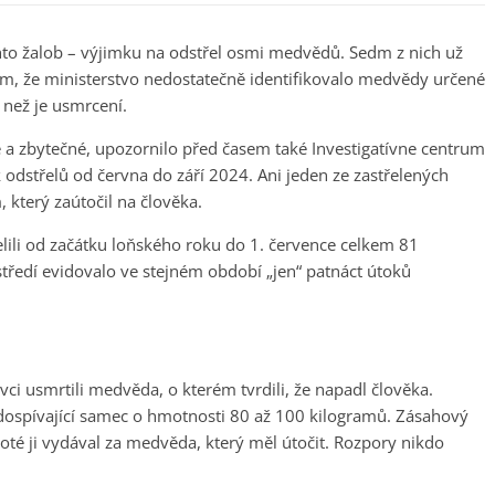
chto žalob – výjimku na odstřel osmi medvědů. Sedm z nich už
ím, že ministerstvo nedostatečně identifikovalo medvědy určené
 než je usmrcení.
é a zbytečné, upozornilo před časem také Investigatívne centrum
ek odstřelů od června do září 2024. Ani jeden ze zastřelených
který zaútočil na člověka.
lili od začátku loňského roku do 1. července celkem 81
tředí evidovalo ve stejném období „jen“ patnáct útoků
vci usmrtili medvěda, o kterém tvrdili, že napadl člověka.
l dospívající samec o hmotnosti 80 až 100 kilogramů. Zásahový
Poté ji vydával za medvěda, který měl útočit. Rozpory nikdo