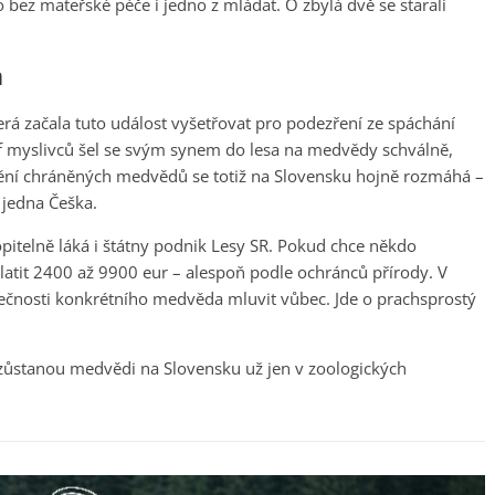
 bez mateřské péče i jedno z mláďat. O zbylá dvě se starali
a
erá začala tuto událost vyšetřovat pro podezření ze spáchání
šéf myslivců šel se svým synem do lesa na medvědy schválně,
ždění chráněných medvědů se totiž na Slovensku hojně rozmáhá –
 jedna Češka.
itelně láká i štátny podnik Lesy SR. Pokud chce někdo
platit 2400 až 9900 eur – alespoň podle ochránců přírody. V
ečnosti konkrétního medvěda mluvit vůbec. Jde o prachsprostý
zůstanou medvědi na Slovensku už jen v zoologických