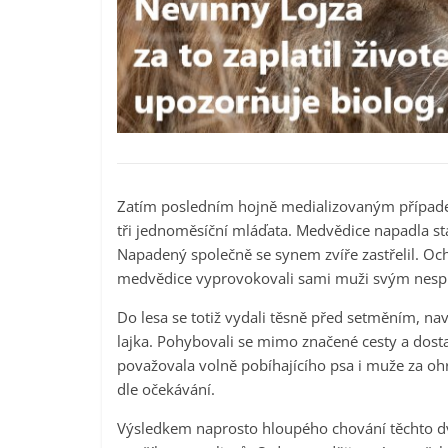
Zatím posledním hojně medializovaným případem
tři jednoměsíční mláďata. Medvědice napadla st
Napadený společně se synem zvíře zastřelil. Och
medvědice vyprovokovali sami muži svým nes
Do lesa se totiž vydali těsně před setměním, n
lajka. Pohybovali se mimo značené cesty a dosta
považovala volně pobíhajícího psa i muže za ohr
dle očekávání.
Výsledkem naprosto hloupého chování těchto dv