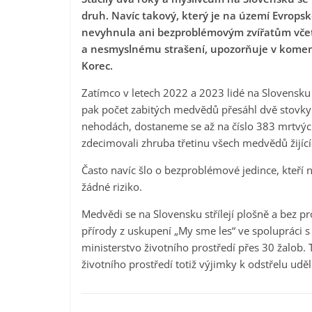
druh. Navíc takový, který je na území Evrops
nevyhnula ani bezproblémovým zvířatům včetn
a nesmyslnému strašení, upozorňuje v komentá
Korec.
Zatímco v letech 2022 a 2023 lidé na Slovensku 
pak počet zabitých medvědů přesáhl dvě stovky
nehodách, dostaneme se až na číslo 383 mrtvý
zdecimovali zhruba třetinu všech medvědů žijící
Často navíc šlo o bezproblémové jedince, kteří n
žádné riziko.
Medvědi se na Slovensku střílejí plošně a bez p
přírody z uskupení „My sme les“ ve spolupráci s
ministerstvo životního prostředí přes 30 žalob.
životního prostředí totiž výjimky k odstřelu uděl