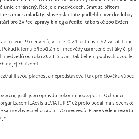
ké unie chráněný. Řeč je o medvědech. Smrt se přitom
ě samic s mláďaty. Slovensko totiž podlehlo lovecké lobby
ři pro Zvířecí zprávy biolog a ředitel táborské zoo Evžen
zastřeleni 19 medvědů, v roce 2024 už to bylo 92 zvířat. Loni
. Pokud k tomu připočítáme i medvědy usmrcené pytláky či při
ch medvědů od roku 2023. Slováci tak během pouhých dvou let
ch na jejich území.
eztratili svou plachost a nepředstavovali tak pro člověka vůbec
rověření, jestli jsou opravdu někomu nebezpeční. Ochránci
 organizacemi „Aevis a „VIA IURIS“ už proto podali na slovenské
 Týkají se zbytečného zabití 175 medvědů. Právě vedení resortu
uje.