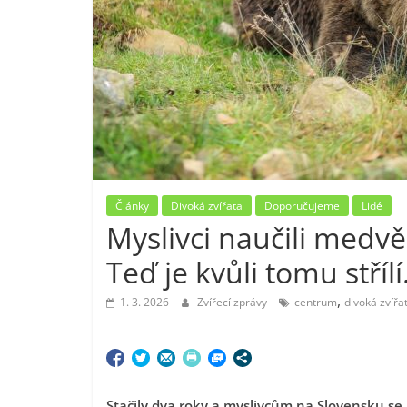
Články
Divoká zvířata
Doporučujeme
Lidé
Myslivci naučili medvě
Teď je kvůli tomu stříl
,
1. 3. 2026
Zvířecí zprávy
centrum
divoká zvířa
Stačily dva roky a myslivcům na Slovensku se 