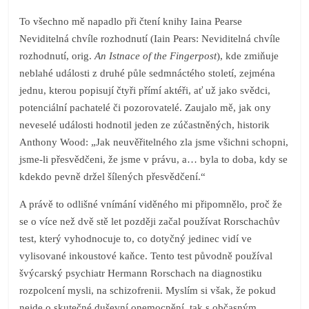
To všechno mě napadlo při čtení knihy Iaina Pearse
Neviditelná chvíle rozhodnutí (Iain Pears: Neviditelná chvíle
rozhodnutí, orig.
An Istnace of the Fingerpost
), kde zmiňuje
neblahé události z druhé půle sedmnáctého století, zejména
jednu, kterou popisují čtyři přímí aktéři, ať už jako svědci,
potenciální pachatelé či pozorovatelé. Zaujalo mě, jak ony
neveselé události hodnotil jeden ze zúčastněných, historik
Anthony Wood: „Jak neuvěřitelného zla jsme všichni schopni,
jsme-li přesvědčeni, že jsme v právu, a… byla to doba, kdy se
kdekdo pevně držel šílených přesvědčení.“
A právě to odlišné vnímání viděného mi připomnělo, proč že
se o více než dvě stě let později začal používat Rorschachův
test, který vyhodnocuje to, co dotyčný jedinec vidí ve
vylisované inkoustové kaňce. Tento test původně používal
švýcarský psychiatr Hermann Rorschach na diagnostiku
rozpolcení mysli, na schizofrenii. Myslím si však, že pokud
nejde o skutečné duševní onemocnění, tak s občasným