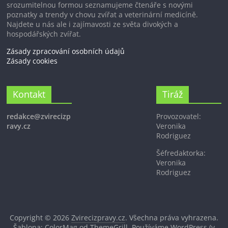
srozumitelnou formou seznamujeme čtenáře s novými
poznatky a trendy v chovu zvířat a veterinární medicíně.
Najdete u nás ale i zajímavosti ze světa divokých a
hospodářských zvířat.
Zásady zpracování osobních údajů
Zásady cookies
Kontakt
Tiráž
redakce@zvirecizp
Provozovatel:
ravy.cz
Veronika
Rodriguez
Šéfredaktorka:
Veronika
Rodriguez
Copyright © 2026
Zvirecizpravy.cz
. Všechna práva vyhrazena.
Šablona: ColorMag od
ThemeGrill
. Používáme
WordPress
(v