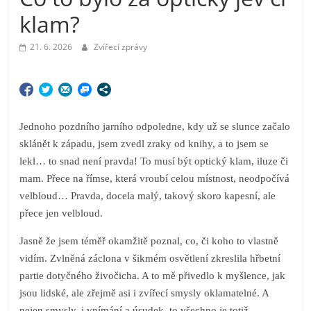
klam?
21. 6. 2026
Zvířecí zprávy
Jednoho pozdního jarního odpoledne, kdy už se slunce začalo
sklánět k západu, jsem zvedl zraky od knihy, a to jsem se
lekl… to snad není pravda! To musí být optický klam, iluze či
mam. Přece na římse, která vroubí celou místnost, neodpočívá
velbloud… Pravda, docela malý, takový skoro kapesní, ale
přece jen velbloud.
Jasně že jsem téměř okamžitě poznal, co, či koho to vlastně
vidím. Zvlněná záclona v šikmém osvětlení zkreslila hřbetní
partie dotyčného živočicha. A to mě přivedlo k myšlence, jak
jsou lidské, ale zřejmě asi i zvířecí smysly oklamatelné. A
nejen smysly, i vnímání a úsudek, to všechno je totiž