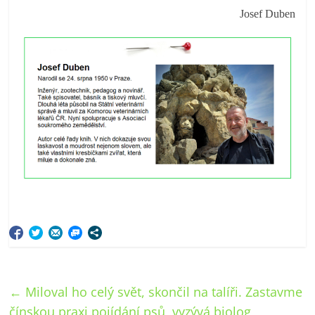
Josef Duben
←
Miloval ho celý svět, skončil na talíři. Zastavme
čínskou praxi pojídání psů, vyzývá biolog