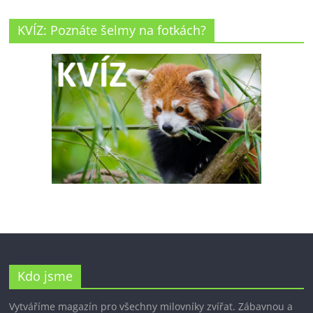
KVÍZ: Poznáte šelmy na fotkách?
Kdo jsme
Vytváříme magazín pro všechny milovníky zvířat. Zábavnou a