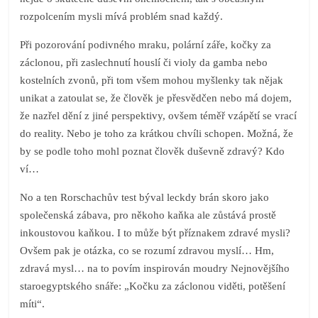
rozpolcením mysli mívá problém snad každý.
Při pozorování podivného mraku, polární záře, kočky za
záclonou, při zaslechnutí houslí či violy da gamba nebo
kostelních zvonů, při tom všem mohou myšlenky tak nějak
unikat a zatoulat se, že člověk je přesvědčen nebo má dojem,
že nazřel dění z jiné perspektivy, ovšem téměř vzápětí se vrací
do reality. Nebo je toho za krátkou chvíli schopen. Možná, že
by se podle toho mohl poznat člověk duševně zdravý? Kdo
ví…
No a ten Rorschachův test býval leckdy brán skoro jako
společenská zábava, pro někoho kaňka ale zůstává prostě
inkoustovou kaňkou. I to může být příznakem zdravé mysli?
Ovšem pak je otázka, co se rozumí zdravou myslí… Hm,
zdravá mysl… na to povím inspirován moudry Nejnovějšího
staroegyptského snáře: „Kočku za záclonou viděti, potěšení
míti“.