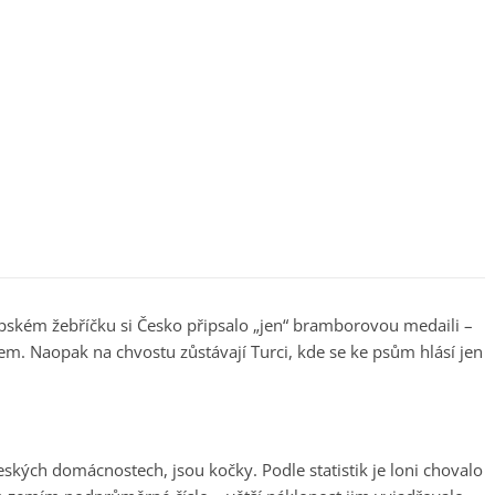
ropském žebříčku si Česko připsalo „jen“ bramborovou medaili –
. Naopak na chvostu zůstávají Turci, kde se ke psům hlásí jen
eských domácnostech, jsou kočky. Podle statistik je loni chovalo