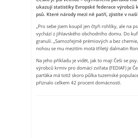
ukazují statistiky Evropské federace výrobců k
psů. Které národy mezi ně patří, zjistíte v naš
„Pro sebe jsem koupil jen čtyři rohlíky, ale na 
vychází z jihlavského obchodního domu. Do kufr
granulí. „Samozřejmě prémiových a bez chemie,“
nohou se mu mezitím motá tříletý dalmatin Ron
Na jeho příkladu je vidět, jak to mají Češi se ps
výrobců krmiv pro domácí zvířata (FEDIAF) je 
parťáka má totiž skoro půlka tuzemské populace.
přiznalo celkem 42 procent domácností.