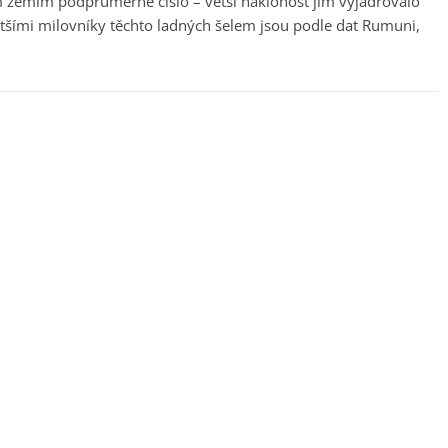
ým zemím podprůměrné číslo – větší náklonost jim vyjadřovalo
tšími milovníky těchto ladných šelem jsou podle dat Rumuni,