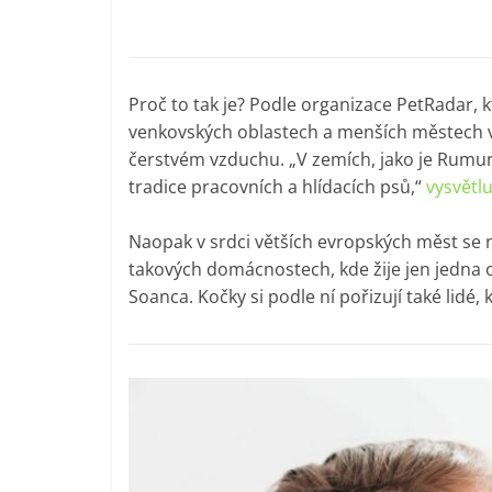
Proč to tak je? Podle organizace PetRadar, k
venkovských oblastech a menších městech vý
čerstvém vzduchu. „V zemích, jako je Rumuns
t
radice pracovních a hlídacích psů,“
vysvětlu
Naopak v srdci větších evropských měst se na
takových domácnostech, kde žije jen jedna 
Soanca. Kočky si podle ní pořizují také lidé, k