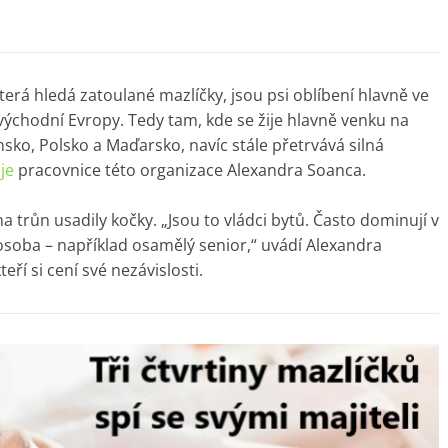
terá hledá zatoulané mazlíčky, jsou psi oblíbení hlavně ve
chodní Evropy. Tedy tam, kde se žije hlavně venku na
ko, Polsko a Maďarsko, navíc stále přetrvává silná
je
pracovnice této organizace Alexandra Soanca.
 trůn usadily kočky. „Jsou to vládci bytů. Často dominují v
osoba – například osamělý senior,“ uvádí Alexandra
teří si cení své nezávislosti.