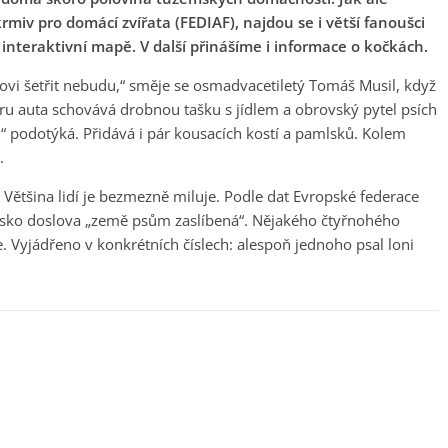
rmiv pro domácí zvířata (FEDIAF), najdou se i větší fanoušci
í interaktivní mapě. V další přinášíme i informace o kočkách.
psovi šetřit nebudu,“ směje se osmadvacetiletý Tomáš Musil, když
u auta schovává drobnou tašku s jídlem a obrovský pytel psích
 podotýká. Přidává i pár kousacích kostí a pamlsků. Kolem
.
y. Většina lidí je bezmezně miluje. Podle dat Evropské federace
Česko doslova „země psům zaslíbená“. Nějakého čtyřnohého
 Vyjádřeno v konkrétních číslech: alespoň jednoho psal loni