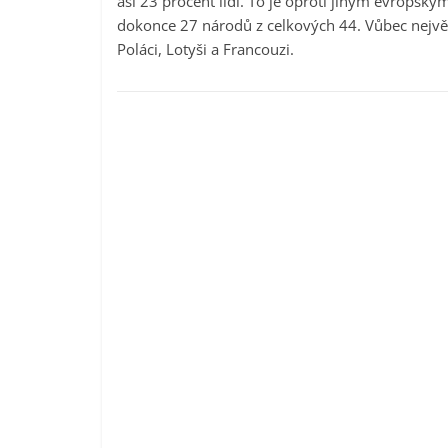
asi 23 procent lidí. To je oproti jiným evropsk
dokonce 27 národů z celkových 44. Vůbec nejvě
Poláci, Lotyši a Francouzi.