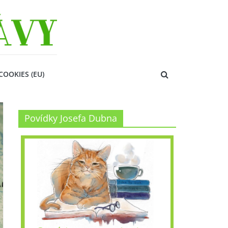
COOKIES (EU)
Povídky Josefa Dubna