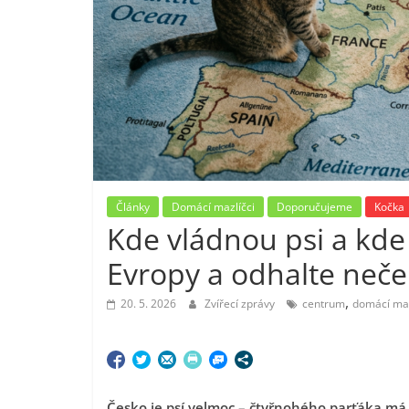
Články
Domácí mazlíčci
Doporučujeme
Kočka
Kde vládnou psi a kde
Evropy a odhalte neče
,
20. 5. 2026
Zvířecí zprávy
centrum
domácí maz
Česko je psí velmoc – čtyřnohého parťáka má