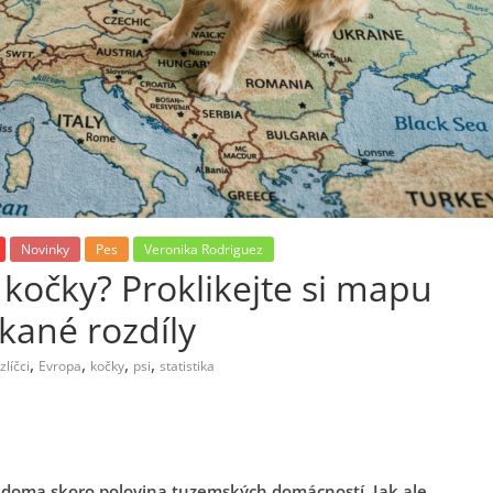
Novinky
Pes
Veronika Rodriguez
 kočky? Proklikejte si mapu
kané rozdíly
,
,
,
,
líčci
Evropa
kočky
psi
statistika
 doma skoro polovina tuzemských domácností. Jak ale