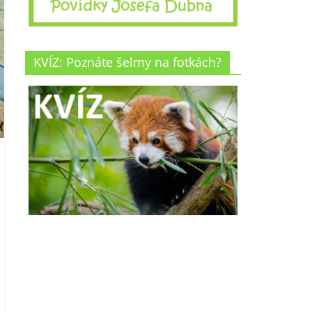
KVÍZ: Poznáte šelmy na fotkách?