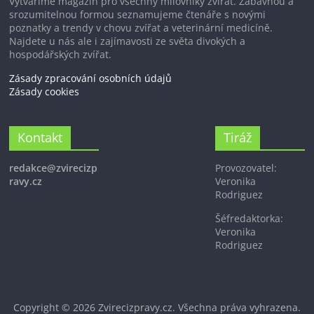
Vytváříme magazín pro všechny milovníky zvířat. Zábavnou a
srozumitelnou formou seznamujeme čtenáře s novými
poznatky a trendy v chovu zvířat a veterinární medicíně.
Najdete u nás ale i zajímavosti ze světa divokých a
hospodářských zvířat.
Zásady zpracování osobních údajů
Zásady cookies
Kontakt
Tiráž
redakce@zvirecizp
Provozovatel:
ravy.cz
Veronika
Rodriguez
Šéfredaktorka:
Veronika
Rodriguez
Copyright © 2026
Zvirecizpravy.cz
. Všechna práva vyhrazena.