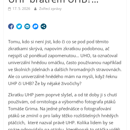
17. 5. 2026
Zvířecí zprávy
Tomu, kdo si není jist, kdo či co se pod pod těmito
zkratkami skrývá, napovím zkratkou podobnou, ač
nejspíš už poněkud zapomenutou… UHO, ta označoval
univerzální hnědou omáčku, často používanou například
ve školních jídelnách a dalších hromadných stravovnách.
Ale co univerzálně hnědého mám na mysli, když řeknu
UHP či UHB? Že by nějaké živočichy?
Zkratku UHP jsem poprvé slyšel, a od té doby ji s chutí
používám, od ornitologa a výborného fotografa ptáků
Tomáše Grima. Na jedné přednášce o fotografování
ptáků se zmínil o pro laiky těžko rozlišitelných hnědých
ptáčcích, které nazval právě UHP. Kolika lidem by se
snáze odpovídalo na otázku, kteréhopak to ptáčka viděli