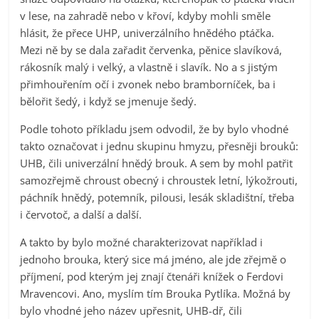
v lese, na zahradě nebo v křoví, kdyby mohli směle
hlásit, že přece UHP, univerzálního hnědého ptáčka.
Mezi ně by se dala zařadit červenka, pěnice slavíková,
rákosník malý i velký, a vlastně i slavík. No a s jistým
přimhouřením očí i zvonek nebo bramborníček, ba i
bělořit šedý, i když se jmenuje šedý.
Podle tohoto příkladu jsem odvodil, že by bylo vhodné
takto označovat i jednu skupinu hmyzu, přesněji brouků:
UHB, čili univerzální hnědý brouk. A sem by mohl patřit
samozřejmě chroust obecný i chroustek letní, lýkožrouti,
páchník hnědý, potemník, pilousi, lesák skladištní, třeba
i červotoč, a další a další.
A takto by bylo možné charakterizovat například i
jednoho brouka, který sice má jméno, ale jde zřejmě o
příjmení, pod kterým jej znají čtenáři knížek o Ferdovi
Mravencovi. Ano, myslím tím Brouka Pytlíka. Možná by
bylo vhodné jeho název upřesnit, UHB-dř, čili