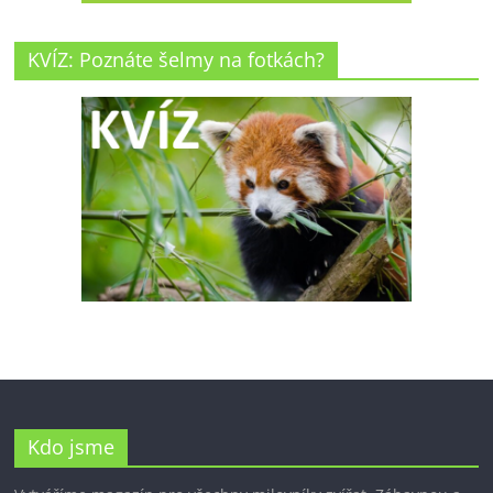
KVÍZ: Poznáte šelmy na fotkách?
Kdo jsme