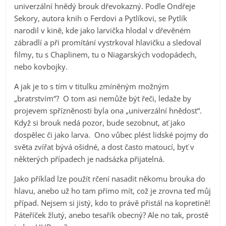
univerzální hnědý brouk dřevokazný. Podle Ondřeje
Sekory, autora knih o Ferdovi a Pytlíkovi, se Pytlík
narodil v kině, kde jako larvička hlodal v dřevěném
zábradlí a při promítání vystrkoval hlavičku a sledoval
filmy, tu s Chaplinem, tu o Niagarských vodopádech,
nebo kovbojky.
A jak je to s tím v titulku zmíněným možným
„bratrstvím“? O tom asi nemůže být řeči, ledaže by
projevem spřízněnosti byla ona „univerzální hnědost“.
Když si brouk nedá pozor, bude sezobnut, ať jako
dospělec či jako larva. Ono vůbec plést lidské pojmy do
světa zvířat bývá ošidné, a dost často matoucí, byť v
některých případech je nadsázka přijatelná.
Jako příklad lze použít rčení nasadit někomu brouka do
hlavu, anebo už ho tam přímo mít, což je zrovna teď můj
případ. Nejsem si jistý, kdo to právě přistál na kopretině!
Páteříček žlutý, anebo tesařík obecný? Ale no tak, prostě