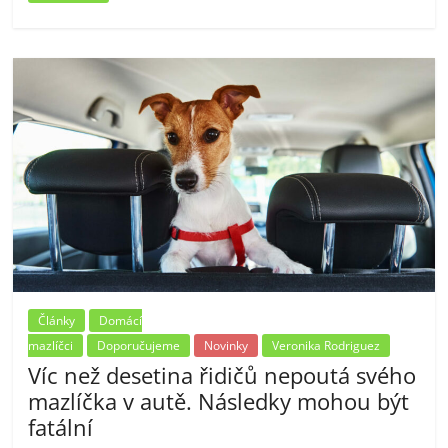
Články
Domácí
mazlíčci
Doporučujeme
Novinky
Veronika Rodriguez
Víc než desetina řidičů nepoutá svého
mazlíčka v autě. Následky mohou být
fatální