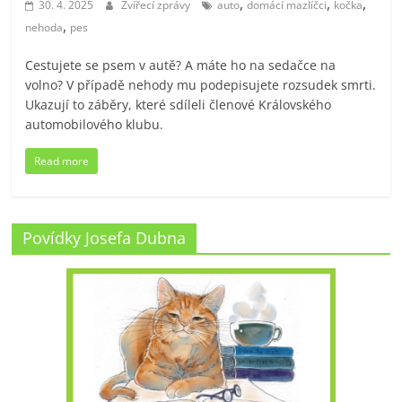
,
,
,
30. 4. 2025
Zvířecí zprávy
auto
domácí mazlíčci
kočka
,
nehoda
pes
Cestujete se psem v autě? A máte ho na sedačce na
volno? V případě nehody mu podepisujete rozsudek smrti.
Ukazují to záběry, které sdíleli členové Královského
automobilového klubu.
Read more
Povídky Josefa Dubna