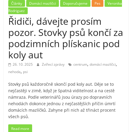
Články
Domácí mazlíčci
Doporučujeme
Pes
Veronika
Rodriguez
Řidiči, dávejte prosím
pozor. Stovky psů končí za
podzimních plískanic pod
koly aut
,
,
26. 10. 2025
Zvířecí zprávy
centrum
domácí mazlíčci
,
nehoda
psi
Stovky psů každoročně skončí pod koly aut. Děje se to
nejčastěji v zimě, když je špatná viditelnost a na cestě
námraza. Podle veterinářů jsou úrazy po dopravních
nehodách dokonce jednou z nejčastějších příčin úmrtí
domácích mazlíčků. Zahyne při nich až třináct procent
všech psů.
Read more