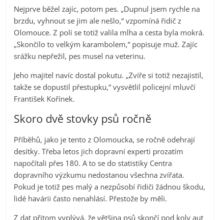
Nejprve běžel zajíc, potom pes. „Dupnul jsem rychle na
brzdu, vyhnout se jim ale nešlo,“ vzpomíná řidič z
Olomouce. Z polí se totiž valila mlha a cesta byla mokrá.
„Skončilo to velkým karambolem,“ popisuje muž. Zajíc
srážku nepřežil, pes musel na veterinu.
Jeho majitel navíc dostal pokutu. „Zvíře si totiž nezajistil,
takže se dopustil přestupku,“ vysvětlil policejní mluvčí
František Kořínek.
Skoro dvě stovky psů ročně
Příběhů, jako je tento z Olomoucka, se ročně odehrají
desítky. Třeba letos jich dopravní experti prozatím
napočítali přes 180. A to se do statistiky Centra
dopravního výzkumu nedostanou všechna zvířata.
Pokud je totiž pes malý a nezpůsobí řidiči žádnou škodu,
lidé havárii často nenahlásí. Přestože by měli.
Z dat přitom vyplývá, že většina psů skončí pod koly aut