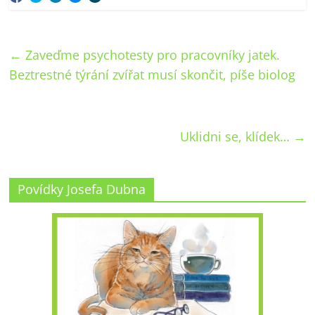
←
Zaveďme psychotesty pro pracovníky jatek.
Beztrestné týrání zvířat musí skončit, píše biolog
Uklidni se, klídek…
→
Povídky Josefa Dubna