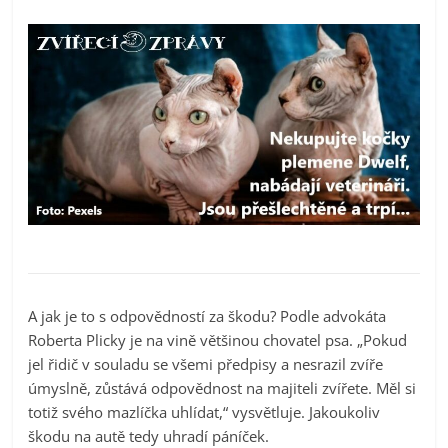
A jak je to s odpovědností za škodu? Podle advokáta
Roberta Plicky je na vině většinou chovatel psa. „Pokud
jel řidič v souladu se všemi předpisy a nesrazil zvíře
úmyslně, zůstává odpovědnost na majiteli zvířete. Měl si
totiž svého mazlíčka uhlídat,“ vysvětluje. Jakoukoliv
škodu na autě tedy uhradí páníček.