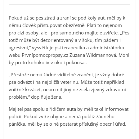
Pokud už se pes ztratí a zraní se pod koly aut, měl by k
němu člověk přistupovat obezřetně. Platí to nejenom
pro cizí osoby, ale i pro samotného majitele zvířete. „Pes
totiž může být dezorientovaný a v šoku, tím pádem i
agresivní,“ vysvětluje psí terapeutka a administrátorka
webu Prvnípomocpropsy.cz Zuzana Wildmannová. Mohl
by proto kohokoliv v okolí pokousat.
„Přestože nemá žádné viditelné zranění, je vždy dobré
psa odvézt i na nejbližší veterinu. Může totiž například
vnitřně krvácet, nebo mít jiný ne zcela zjevný zdravotní
problém,“ doplňuje žena.
Majitel psa spolu s řidičem auta by měli také informovat
policii. Pokud zvíře uhyne a nemá poblíž žádného
páníčka, měl by se o ně postarat příslušný obecní úřad.