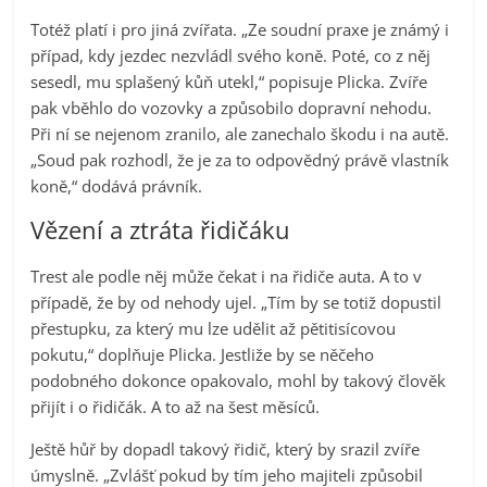
Totéž platí i pro jiná zvířata. „Ze soudní praxe je známý i
případ, kdy jezdec nezvládl svého koně. Poté, co z něj
sesedl, mu splašený kůň utekl,“ popisuje Plicka. Zvíře
pak vběhlo do vozovky a způsobilo dopravní nehodu.
Při ní se nejenom zranilo, ale zanechalo škodu i na autě.
„Soud pak rozhodl, že je za to odpovědný právě vlastník
koně,“ dodává právník.
Vězení a ztráta řidičáku
Trest ale podle něj může čekat i na řidiče auta. A to v
případě, že by od nehody ujel. „Tím by se totiž dopustil
přestupku, za který mu lze udělit až pětitisícovou
pokutu,“ doplňuje Plicka. Jestliže by se něčeho
podobného dokonce opakovalo, mohl by takový člověk
přijít i o řidičák. A to až na šest měsíců.
Ještě hůř by dopadl takový řidič, který by srazil zvíře
úmyslně. „Zvlášť pokud by tím jeho majiteli způsobil