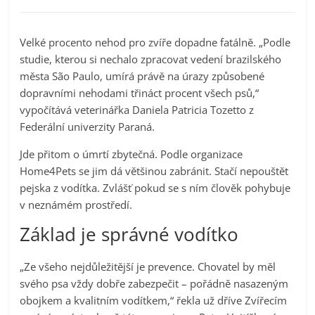
Velké procento nehod pro zvíře dopadne fatálně. „Podle
studie, kterou si nechalo zpracovat vedení brazilského
města São Paulo, umírá právě na úrazy způsobené
dopravními nehodami třináct procent všech psů,“
vypočítává veterinářka Daniela Patricia Tozetto z
Federální univerzity Paraná.
Jde přitom o úmrtí zbytečná. Podle organizace
Home4Pets se jim dá většinou zabránit. Stačí nepouštět
pejska z vodítka. Zvlášť pokud se s ním člověk pohybuje
v neznámém prostředí.
Základ je správné vodítko
„Ze všeho nejdůležitější je prevence. Chovatel by měl
svého psa vždy dobře zabezpečit – pořádně nasazeným
obojkem a kvalitním vodítkem,“ řekla už dříve Zvířecím