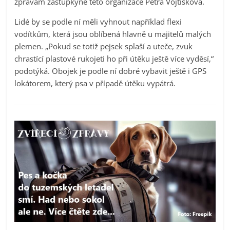
zprávám zástupkyně této organizace Petra Vojtíšková.
Lidé by se podle ní měli vyhnout například flexi
vodítkům, která jsou oblíbená hlavně u majitelů malých
plemen. „Pokud se totiž pejsek splaší a uteče, zvuk
chrastící plastové rukojeti ho při útěku ještě více vyděsí,“
podotýká. Obojek je podle ní dobré vybavit ještě i GPS
lokátorem, který psa v případě útěku vypátrá.