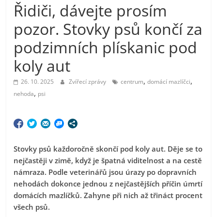
Řidiči, dávejte prosím
pozor. Stovky psů končí za
podzimních plískanic pod
koly aut
,
,
26. 10. 2025
Zvířecí zprávy
centrum
domácí mazlíčci
,
nehoda
psi
Stovky psů každoročně skončí pod koly aut. Děje se to
nejčastěji v zimě, když je špatná viditelnost a na cestě
námraza. Podle veterinářů jsou úrazy po dopravních
nehodách dokonce jednou z nejčastějších příčin úmrtí
domácích mazlíčků. Zahyne při nich až třináct procent
všech psů.