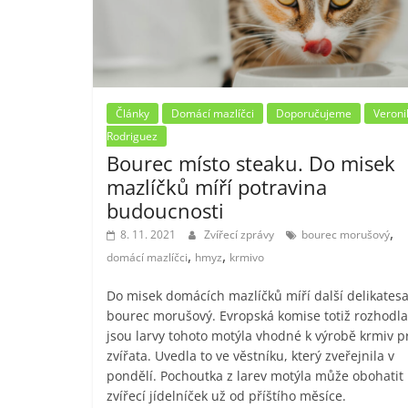
Články
Domácí mazlíčci
Doporučujeme
Veroni
Rodriguez
Bourec místo steaku. Do misek
mazlíčků míří potravina
budoucnosti
,
8. 11. 2021
Zvířecí zprávy
bourec morušový
,
,
domácí mazlíčci
hmyz
krmivo
Do misek domácích mazlíčků míří další delikatesa
bourec morušový. Evropská komise totiž rozhodla
jsou larvy tohoto motýla vhodné k výrobě krmiv p
zvířata. Uvedla to ve věstníku, který zveřejnila v
pondělí. Pochoutka z larev motýla může obohatit
zvířecí jídelníček už od příštího měsíce.