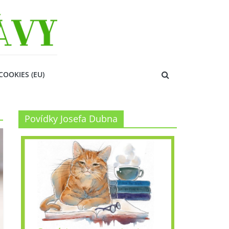
COOKIES (EU)
Povídky Josefa Dubna