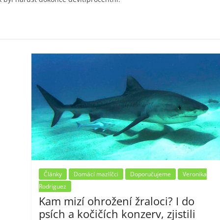
Články
Domácí mazlíčci
Doporučujeme
Veronika
Rodriguez
Kam mizí ohrožení žraloci? I do
psích a kočičích konzerv, zjistili