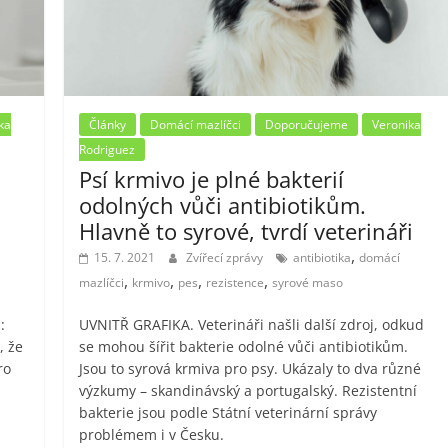
ka
Články
Domácí mazlíčci
Doporučujeme
Veronika
Rodriguez
Psí krmivo je plné bakterií
odolných vůči antibiotikům.
Hlavně to syrové, tvrdí veterináři
,
15. 7. 2021
Zvířecí zprávy
antibiotika
domácí
,
,
,
,
mazlíčci
krmivo
pes
rezistence
syrové maso
:
UVNITŘ GRAFIKA. Veterináři našli další zdroj, odkud
, že
se mohou šířit bakterie odolné vůči antibiotikům.
ro
Jsou to syrová krmiva pro psy. Ukázaly to dva různé
výzkumy – skandinávský a portugalský. Rezistentní
bakterie jsou podle Státní veterinární správy
problémem i v Česku.