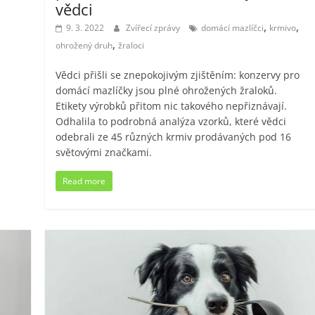
vědci
,
,
9. 3. 2022
Zvířecí zprávy
domácí mazlíčci
krmivo
,
ohrožený druh
žraloci
Vědci přišli se znepokojivým zjištěním: konzervy pro
domácí mazlíčky jsou plné ohrožených žraloků.
Etikety výrobků přitom nic takového nepřiznávají.
Odhalila to podrobná analýza vzorků, které vědci
odebrali ze 45 různých krmiv prodávaných pod 16
světovými značkami.
Read more