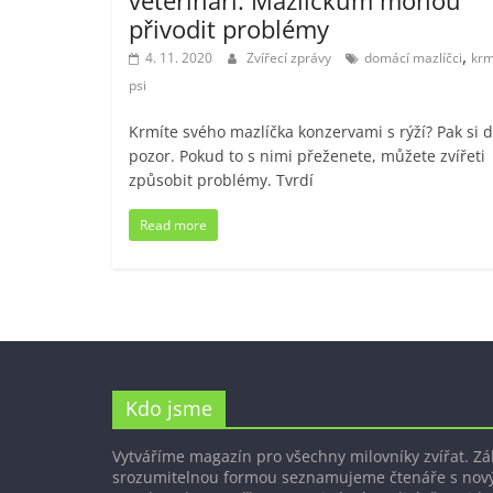
přivodit problémy
,
4. 11. 2020
Zvířecí zprávy
domácí mazlíčci
krm
psi
Krmíte svého mazlíčka konzervami s rýží? Pak si d
pozor. Pokud to s nimi přeženete, můžete zvířeti
způsobit problémy. Tvrdí
Read more
Kdo jsme
Vytváříme magazín pro všechny milovníky zvířat. Z
srozumitelnou formou seznamujeme čtenáře s nov