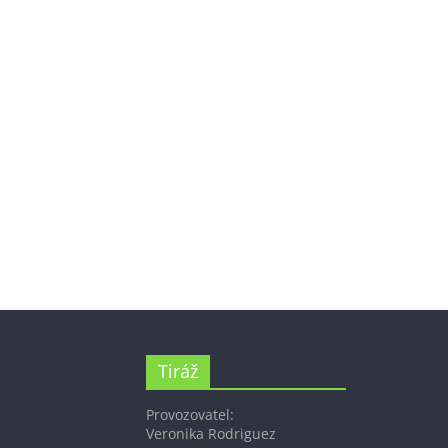
Tiráž
Provozovatel:
Veronika Rodriguez