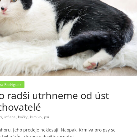
ka Rodriguez
To radši utrhneme od úst
 chovatelé
,
,
,
,
ci
inflace
kočky
krmivo
psi
nahoru, jeho prodeje neklesají. Naopak. Krmiva pro psy se
k byl nárůst dokonce devítiprocentní.