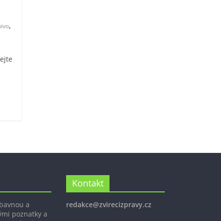
,
ivo
ejte
Kontakt
ábavnou a
redakce@zvirecizpravy.cz
ými poznatky a