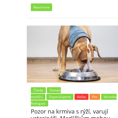
Read more
Články
Domácí
mazlíčci
Doporučujeme
Kočka
Pes
Veronika
Rodriguez
Pozor na krmiva s rýží, varují
veterináři. Mazlíčkům mohou