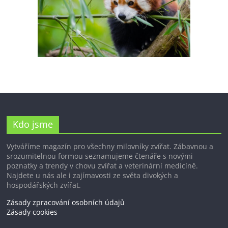
Kdo jsme
Vytváříme magazín pro všechny milovníky zvířat. Zábavnou a
srozumitelnou formou seznamujeme čtenáře s novými
poznatky a trendy v chovu zvířat a veterinární medicíně.
Najdete u nás ale i zajímavosti ze světa divokých a
hospodářských zvířat.
Zásady zpracování osobních údajů
Zásady cookies