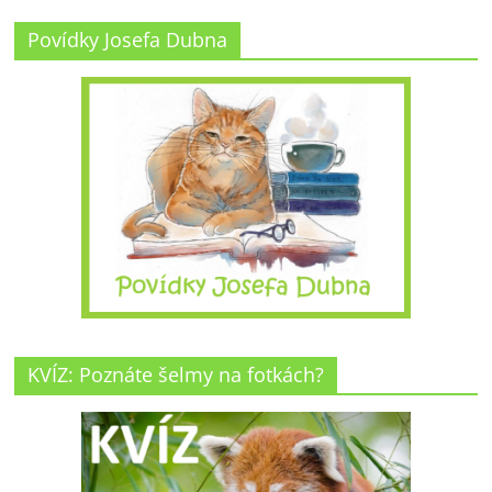
Povídky Josefa Dubna
KVÍZ: Poznáte šelmy na fotkách?