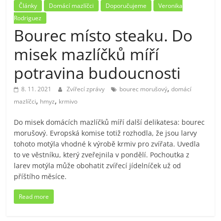
Články
Domácí mazlíčci
Doporučujeme
Veronika
Rodriguez
Bourec místo steaku. Do
misek mazlíčků míří
potravina budoucnosti
,
8. 11. 2021
Zvířecí zprávy
bourec morušový
domácí
,
,
mazlíčci
hmyz
krmivo
Do misek domácích mazlíčků míří další delikatesa: bourec
morušový. Evropská komise totiž rozhodla, že jsou larvy
tohoto motýla vhodné k výrobě krmiv pro zvířata. Uvedla
to ve věstníku, který zveřejnila v pondělí. Pochoutka z
larev motýla může obohatit zvířecí jídelníček už od
příštího měsíce.
Read more