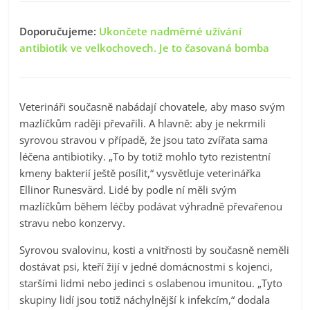
Doporučujeme:
Ukončete nadměrné užívání
antibiotik ve velkochovech. Je to časovaná bomba
Veterináři současně nabádají chovatele, aby maso svým
mazlíčkům raději převařili. A hlavně: aby je nekrmili
syrovou stravou v případě, že jsou tato zvířata sama
léčena antibiotiky. „To by totiž mohlo tyto rezistentní
kmeny bakterií ještě posílit,“ vysvětluje veterinářka
Ellinor Runesvärd. Lidé by podle ní měli svým
mazlíčkům během léčby podávat výhradně převařenou
stravu nebo konzervy.
Syrovou svalovinu, kosti a vnitřnosti by současně neměli
dostávat psi, kteří žijí v jedné domácnostmi s kojenci,
staršími lidmi nebo jedinci s oslabenou imunitou. „Tyto
skupiny lidí jsou totiž náchylnější k infekcím,“ dodala