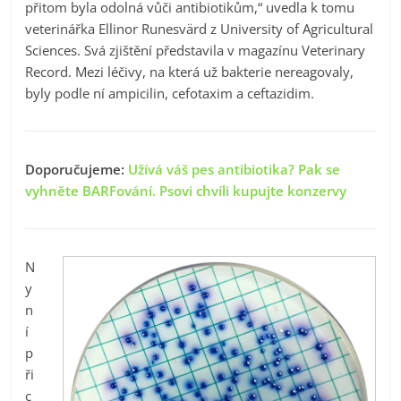
přitom byla odolná vůči antibiotikům,“ uvedla k tomu
veterinářka Ellinor Runesvärd z University of Agricultural
Sciences. Svá zjištění představila v magazínu Veterinary
Record. Mezi léčivy, na která už bakterie nereagovaly,
byly podle ní ampicilin, cefotaxim a ceftazidim.
Doporučujeme:
Užívá váš pes antibiotika? Pak se
vyhněte BARFování. Psovi chvíli kupujte konzervy
N
y
n
í
p
ři
c