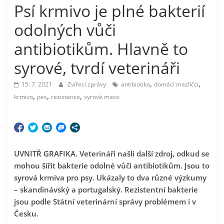
Psí krmivo je plné bakterií
odolných vůči
antibiotikům. Hlavně to
syrové, tvrdí veterináři
,
,
15. 7. 2021
Zvířecí zprávy
antibiotika
domácí mazlíčci
,
,
,
krmivo
pes
rezistence
syrové maso
UVNITŘ GRAFIKA. Veterináři našli další zdroj, odkud se
mohou šířit bakterie odolné vůči antibiotikům. Jsou to
syrová krmiva pro psy. Ukázaly to dva různé výzkumy
– skandinávský a portugalský. Rezistentní bakterie
jsou podle Státní veterinární správy problémem i v
Česku.