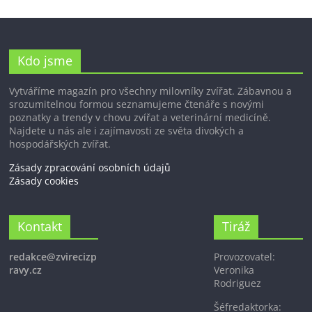
Kdo jsme
Vytváříme magazín pro všechny milovníky zvířat. Zábavnou a
srozumitelnou formou seznamujeme čtenáře s novými
poznatky a trendy v chovu zvířat a veterinární medicíně.
Najdete u nás ale i zajímavosti ze světa divokých a
hospodářských zvířat.
Zásady zpracování osobních údajů
Zásady cookies
Kontakt
Tiráž
redakce@zvirecizp
Provozovatel:
ravy.cz
Veronika
Rodriguez
Šéfredaktorka: