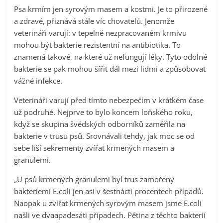
Psa krmím jen syrovým masem a kostmi. Je to přirozené
a zdravé, přiznává stále víc chovatelů. Jenomže
veterináři varují: v tepelně nezpracovaném krmivu
mohou být bakterie rezistentní na antibiotika. To
znamená takové, na které už nefungují léky. Tyto odolné
bakterie se pak mohou šířit dál mezi lidmi a způsobovat
vážné infekce.
Veterináři varují před tímto nebezpečím v krátkém čase
už podruhé. Nejprve to bylo koncem loňského roku,
když se skupina švédských odborníků zaměřila na
bakterie v trusu psů. Srovnávali tehdy, jak moc se od
sebe liší sekrementy zvířat krmených masem a
granulemi.
„
U psů krmených granulemi byl trus zamořený
bakteriemi E.coli jen asi v šestnácti procentech případů.
Naopak u zvířat krmených syrovým masem jsme E.coli
našli ve dvaapadesáti případech. Pětina z těchto bakterií