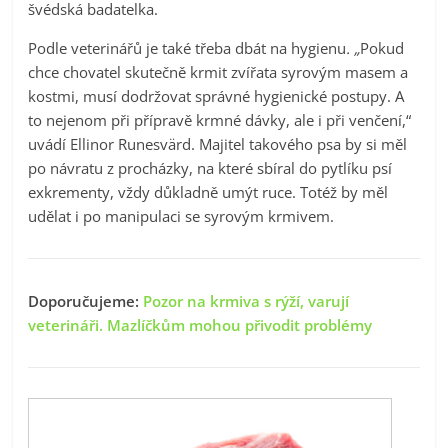
švédská badatelka.
Podle veterinářů je také třeba dbát na hygienu
. „
Pokud
chce chovatel skutečně krmit zvířata syrovým masem a
kostmi, musí dodržovat správné hygienické postupy. A
to nejenom při přípravě krmné dávky, ale i při venčení,“
uvádí Ellinor Runesvärd. Majitel takového psa by si měl
po návratu z procházky, na které sbíral do pytlíku psí
exkrementy, vždy důkladně umýt ruce. Totéž by měl
udělat i po manipulaci se syrovým krmivem.
Doporučujeme:
Pozor na krmiva s rýží, varují
veterináři. Mazlíčkům mohou přivodit problémy