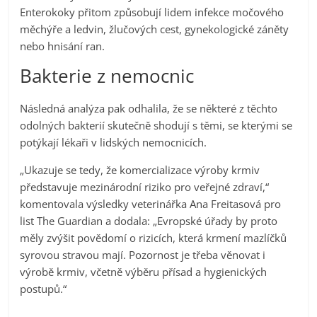
Enterokoky přitom způsobují lidem infekce močového
měchýře a ledvin, žlučových cest, gynekologické záněty
nebo hnisání ran.
Bakterie z nemocnic
Následná analýza pak odhalila, že se některé z těchto
odolných bakterií skutečně shodují s těmi, se kterými se
potýkají lékaři v lidských nemocnicích.
„Ukazuje se tedy, že komercializace výroby krmiv
představuje mezinárodní riziko pro veřejné zdraví,“
komentovala výsledky veterinářka Ana Freitasová pro
list The Guardian a dodala: „Evropské úřady by proto
měly zvýšit povědomí o rizicích, která krmení mazlíčků
syrovou stravou mají. Pozornost je třeba věnovat i
výrobě krmiv, včetně výběru přísad a hygienických
postupů.“