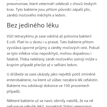
pneumoniae, které veterináři odebrali z chovů českých
krav. Tyto bakterie jsou přitom původci zápalů plic,
zánětů močového měchýře a ledvin.
Bez jediného léku
Vůči tetracyklinu je zase odolná až polovina bakterií
E.coli. Platí to u skotu i u prasat. Tato bakterie přitom
vyvolává úporné průjmy a záněty močových cest. Pokud
se tyto infekce včas nepodchytí, mohou dopadnou i
fatálně. Třeba neléčený zánět močového ústrojí může v
krajním případě přerůst až v selhání ledvin.
U drůbeže se zase ukázaly jako největší potíž zmíněné
enterobakterie, na které už vůbec nezabírá lék cefalotin.
Bakterie mu odolávají dokonce ve 100 procentech
případů.
Některé bakterie už se navíc obrnily natolik, že na ně
nefunguje několik léků. Inspektoři Státní veterinární