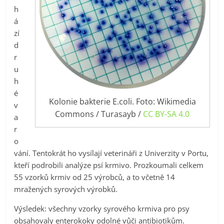
h
á
zí
d
r
u
h
é
Kolonie bakterie E.coli. Foto: Wikimedia
v
Commons / Turasayb /
CC BY-SA 4.0
a
r
o
vání. Tentokrát ho vysílají veterináři z Univerzity v Portu,
kteří podrobili analýze psí krmivo. Prozkoumali celkem
55 vzorků krmiv od 25 výrobců, a to včetně 14
mražených syrových výrobků.
Výsledek: všechny vzorky syrového krmiva pro psy
obsahovaly enterokoky odolné vůči antibiotikům.