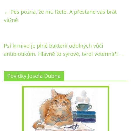
←
Pes pozná, že mu lžete. A přestane vás brát
vážně
Psí krmivo je plné bakterií odolných vůči
antibiotikům. Hlavně to syrové, tvrdí veterináři
→
Povídky Josefa Dubna