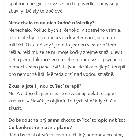
špatnou energii, a když se jim to povedlo, samy se jí
zbavily. Dělaly to obě dvě.
Nenechalo to na nich žádné následky?
Nenechalo. Pokud bych si čehokoliv špatného všimla,
okamžitě bych s nimi běžela k veterináři. Jsou to mí
miláčci. Ostatně když jsem to jednou s veterinářem
řešila, řekl mi, že se mi moje kočky zřejmě snaží ulevit.
Četla jsem dokonce, že na sebe mohou vzít i psychické
nemoci svého pána. Zvířata jsou zkrátka nejlepší terapií
pro nemocné lidi. Mě teda drží nad vodou strašně.
Zkusila jste i jinou zvířecí terapii?
Ne. Ale dočetla jsem se, že se začínají dělat terapie s
kravami – člověk je objímá. To bych si někdy chtěla
zkusit.
Do budoucna prý sama chcete zvířecí terapie nabízet.
Co konkrétně máte v plánu?
Ráda bych si otevřela kavárnu či jiný podobný prostor,