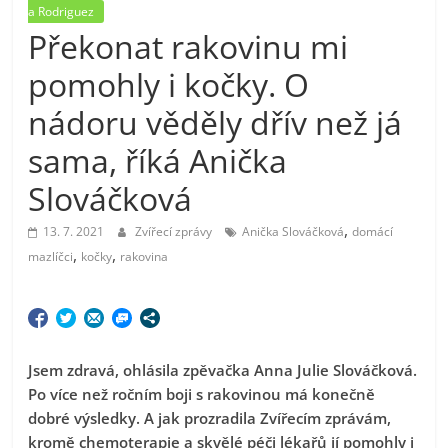
a Rodriguez
Překonat rakovinu mi
pomohly i kočky. O
nádoru věděly dřív než já
sama, říká Anička
Slováčková
,
13. 7. 2021
Zvířecí zprávy
Anička Slováčková
domácí
,
,
mazlíčci
kočky
rakovina
Jsem zdravá, ohlásila zpěvačka Anna Julie Slováčková.
Po více než ročním boji s rakovinou má konečně
dobré výsledky. A jak prozradila Zvířecím zprávám,
kromě
chemoterapie a skvělé péči lékařů jí pomohly i