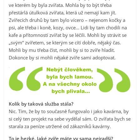
ve kterém by byla zvířata. Mohla by to být třeba
přestárlá útulková zvířata, která už nemají kam jít.
Zvířecích druhů by tam bylo vícero – nejenom kočky a
psi, ale třeba i koně, kozy, ovce… Lidi by tam chodili na
kafe a přítomností zvířat by se léčili. Mohli by strávit se
„svým“ zvířetem, se kterým se cítí dobře, nějaký čas.
Mohli by mu třeba číst, mohli by si to zvíře hladit.
Dokonce by si mohli nějaké zvíře sami adoptovat.
Kolik by taková služba stála?
Nic. Tím, že by to současně fungovalo i jako kavárna, by
si celý ten projekt na sebe vydělal sám. O zvířata bych se
starala za peníze utržené od zákazníků kavárny.
To je hezké. Jaké zvíře máte vy sama nejradši?