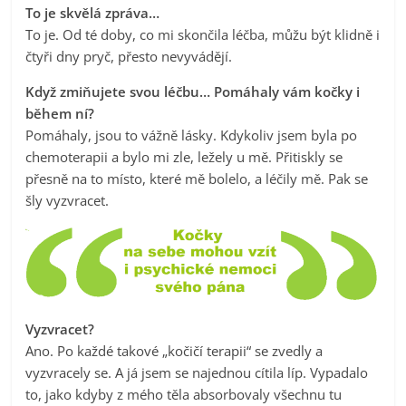
To je skvělá zpráva…
To je. Od té doby, co mi skončila léčba, můžu být klidně i
čtyři dny pryč, přesto nevyvádějí.
Když zmiňujete svou léčbu… Pomáhaly vám kočky i
během ní?
Pomáhaly, jsou to vážně lásky. Kdykoliv jsem byla po
chemoterapii a bylo mi zle, ležely u mě. Přitiskly se
přesně na to místo, které mě bolelo, a léčily mě. Pak se
šly vyzvracet.
Vyzvracet?
Ano. Po každé takové „kočičí terapii“ se zvedly a
vyzvracely se. A já jsem se najednou cítila líp. Vypadalo
to, jako kdyby z mého těla absorbovaly všechnu tu