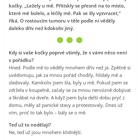
kočky. „Ležely u mě. Přitiskly se přesně na to místo,
které mě bolelo, a léčily mě. Pak se šly vyzvracet,“
říká. O rostoucím tumoru v těle podle ní věděly
daleko dřív než kdokoliv jiný.
Kdy si vaše kočky poprvé všimly, že s vámi něco není
v pořádku?
Hned. Podle mě to věděly mnohem dřív než já. Zpětně si
uvědomuju, jak za mnou pořád chodily, hlídaly mě a
sledovaly. Kamkoliv jsem šla, byly u mě. Pokud jsem se
zdržela v koupelně, začaly se za mnou nervózně dobývat
a škrábat na dveře. A když jsem byla delší dobu pryč z
domu, měly až panické stavy a protestovaly. Dnes už
vím, proč to tak bylo – bály se o mě.
Teď už to nedělají?
Ne, teď už jsou mnohem klidnější.