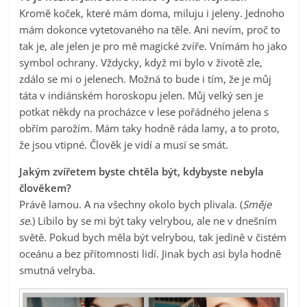
Kromě koček, které mám doma, miluju i jeleny. Jednoho
mám dokonce vytetovaného na těle. Ani nevím, proč to
tak je, ale jelen je pro mě magické zvíře. Vnímám ho jako
symbol ochrany. Vždycky, když mi bylo v životě zle,
zdálo se mi o jelenech. Možná to bude i tím, že je můj
táta v indiánském horoskopu jelen. Můj velký sen je
potkat někdy na procházce v lese pořádného jelena s
obřím parožím. Mám taky hodně ráda lamy, a to proto,
že jsou vtipné. Člověk je vidí a musí se smát.
Jakým zvířetem byste chtěla být, kdybyste nebyla
člověkem?
Právě lamou. A na všechny okolo bych plivala. (
Směje
se
.) Líbilo by se mi být taky velrybou, ale ne v dnešním
světě. Pokud bych měla být velrybou, tak jedině v čistém
oceánu a bez přítomnosti lidí. Jinak bych asi byla hodně
smutná velryba.