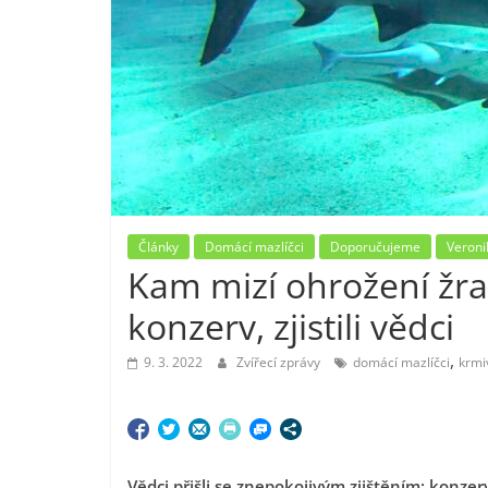
Články
Domácí mazlíčci
Doporučujeme
Veroni
Kam mizí ohrožení žral
konzerv, zjistili vědci
,
9. 3. 2022
Zvířecí zprávy
domácí mazlíčci
krmi
Vědci přišli se znepokojivým zjištěním: konze