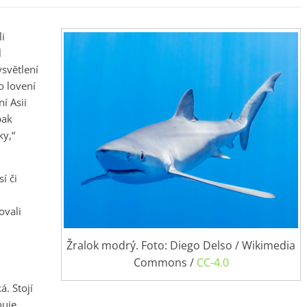
i
l
ysvětlení
o lovení
í Asii
pak
ky,“
í či
ovali
Žralok modrý. Foto: Diego Delso / Wikimedia
Commons /
CC-4.0
á. Stojí
huje