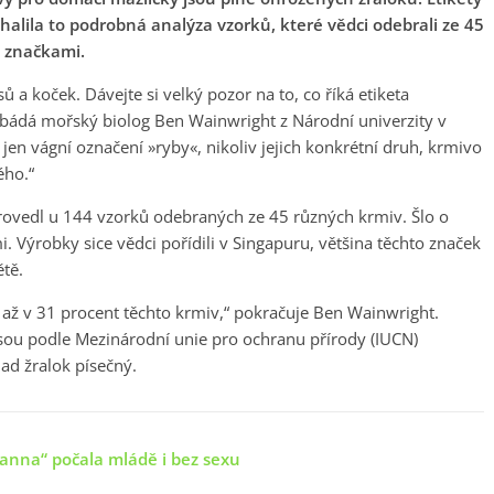
alila to podrobná analýza vzorků, které vědci odebrali ze 45
 značkami.
ů a koček. Dávejte si velký pozor na to, co říká etiketa
bádá mořský biolog Ben Wainwright z Národní univerzity v
jen vágní označení »ryby«, nikoliv jejich konkrétní druh, krmivo
ého.“
provedl u 144 vzorků odebraných ze 45 různých krmiv. Šlo o
Výrobky sice vědci pořídili v Singapuru, většina těchto značek
ětě.
a až v 31 procent těchto krmiv,“ pokračuje Ben Wainwright.
jsou podle Mezinárodní unie pro ochranu přírody (IUCN)
ad žralok písečný.
panna“ počala mládě i bez sexu