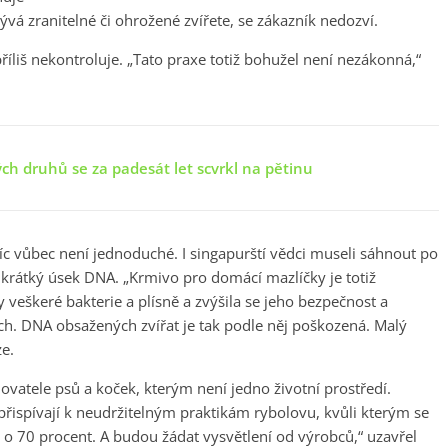
ývá zranitelné či ohrožené zvířete, se zákazník nedozví.
příliš nekontroluje. „Tato praxe totiž bohužel není nezákonná,“
ých druhů se za padesát let scvrkl na pětinu
íc vůbec není jednoduché. I singapurští vědci museli sáhnout po
 krátký úsek DNA. „Krmivo pro domácí mazlíčky je totiž
y veškeré bakterie a plísně a zvýšila se jeho bezpečnost a
ench. DNA obsažených zvířat je tak podle něj poškozená. Malý
ze.
ovatele psů a koček, kterým není jedno životní prostředí.
ispívají k neudržitelným praktikám rybolovu, kvůli kterým se
ů o 70 procent. A budou žádat vysvětlení od výrobců,“ uzavřel