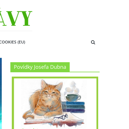
COOKIES (EU)
Povídky Josefa Dubna