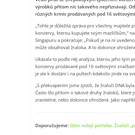
výrobků přitom nic takového nepřiznávají. Odh
různých krmiv prodávaných pod 16 světovými
„Tohle je důležitá zpráva pro všechny majitele ps
konzervy, kterou kupujete svým mazlíčkům,“ na
Singapuru a pokračuje: „Pokud je na ní uvedeno 
může obsahovat žraloka. A to dokonce ohrožen
Ukázala to podle něj analýza, kterou jeho tým 
konzervy prodávané pod 16 světovými značkami. 
je ale k dostání i na pultech kdekoliv jinde na sv
„S překvapením jsme zjistili, že žraločí DNA byl
Často šlo přitom o takové druhy žraloků, které 
zranitelné, nebo dokonce ohrožené. Jako napříkl
Doporučujeme:
Otec nebyl potřeba. Žraločí „