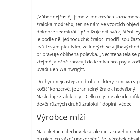
„Vůbec nejčastěji jsme v konzervách zaznamenal
žraloka modrého, ten se nám ve vzorcích objevi
dokonce sedmkrát,“ přibližuje dál svá zjištění. V
je podle něj jednoduché: žraloci modří jsou čast
kvůli svým ploutvím, ze kterých se v jihovýchodn
připravuje oblíbená polévka. „Nechtěná těla se 
zřejmě jatečně zpracují do krmiva pro psy a koč
uvádí Ben Wainwright.
Druhým nejčastějším druhem, který končívá v ps
kočičí konzervě, je zranitelný žralok hedvábný.
Následuje žralok bílý. „Celkem jsme ale identifik
devět různých druhů žraloků,“ doplnil vědec.
Výrobce mlží
Na etiketách plechovek se ale nic takového neřík
na nich jen vágní upozornění, že „výrobek obsa