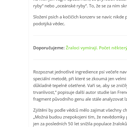
ryby“ nebo „oceánské ryby“. To, že se za ním skr
Složení psích a kočičích konzerv se navíc nikde 
podotýká vědec.
Doporučujeme:
Žraloci vymírají. Počet někter
Rozpoznat jednotlivé ingredience psí večeře nav
speciální metodě, při které se zkoumá jen velmi
důkladně tepelně ošetřené. Vaří se, aby se zničil
trvanlivost,“ popisuje další autor studie Ian Fr
fragment původního genu ale stále analyzovat l
Zjištění by podle vědců mělo zajímat všechny ch
„Možná budou znepokojeni tím, že nevědomky př
jen za posledních 50 let snížila populace žralok