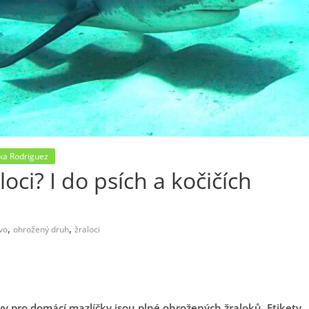
ka Rodriguez
oci? I do psích a kočičích
,
,
vo
ohrožený druh
žraloci
rvy pro domácí mazlíčky jsou plné ohrožených žraloků. Etikety