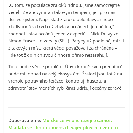
„O tom, že populace žraloků řídnou, jsme samozřejmě
věděli. Že ale vymírají takovým tempem, je i pro nás
děsivé zjištění. Například žraloků bělohlavých nebo
kladivounů velkých už zbyla v oceánech jen pětina,“
zhodnotil stav oceánů jeden z expertů – Nick Dulvy ze
Simon Fraser University (SFU). Paryby už podle něj mizí i
z takových míst, která vědci považovali za chráněná –
lidé totiž do nich svou činností přímo nezasahují.
To je podle vědce problém. Úbytek mořských predátorů
bude mít dopad na celý ekosystém. Žraloci jsou totiž na
vrcholu potravního řetězce: kontrolují hustotu a
zdravotní stav menších ryb, čímž udržují oceány zdravé.
Doporučujeme:
Mořské želvy přicházejí o samce.
Mláďata se líhnou z menších vajec plných arzenu či