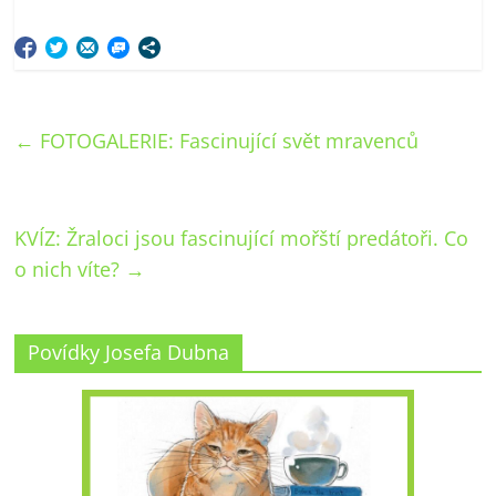
←
FOTOGALERIE: Fascinující svět mravenců
KVÍZ: Žraloci jsou fascinující mořští predátoři. Co
o nich víte?
→
Povídky Josefa Dubna