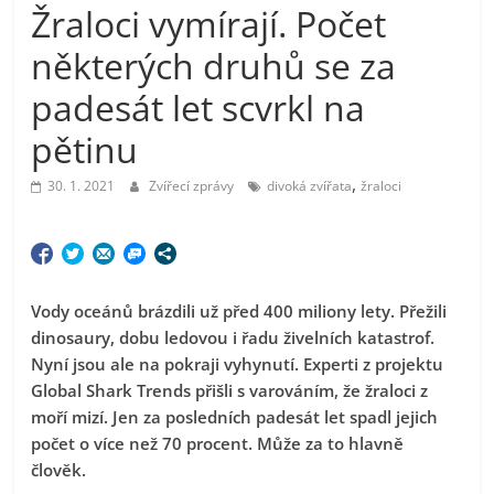
Žraloci vymírají. Počet
některých druhů se za
padesát let scvrkl na
pětinu
,
30. 1. 2021
Zvířecí zprávy
divoká zvířata
žraloci
Vody oceánů brázdili už před 400 miliony lety. Přežili
dinosaury, dobu ledovou i řadu živelních katastrof.
Nyní jsou ale na pokraji vyhynutí. Experti z projektu
Global Shark Trends přišli s varováním, že žraloci z
moří mizí. Jen za posledních padesát let spadl jejich
počet o více než 70 procent. Může za to hlavně
člověk.