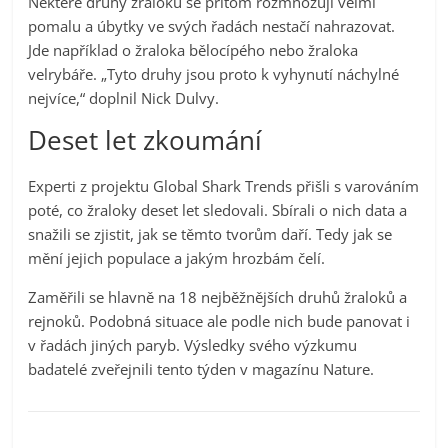
Některé druhy žraloků se přitom rozmnožují velmi
pomalu a úbytky ve svých řadách nestačí nahrazovat.
Jde například o žraloka bělocípého nebo žraloka
velrybáře. „Tyto druhy jsou proto k vyhynutí náchylné
nejvíce,“ doplnil Nick Dulvy.
Deset let zkoumání
Experti z projektu Global Shark Trends přišli s varováním
poté, co žraloky deset let sledovali. Sbírali o nich data a
snažili se zjistit, jak se těmto tvorům daří. Tedy jak se
mění jejich populace a jakým hrozbám čelí.
Zaměřili se hlavně na 18 nejběžnějších druhů žraloků a
rejnoků. Podobná situace ale podle nich bude panovat i
v řadách jiných paryb. Výsledky svého výzkumu
badatelé zveřejnili tento týden v magazínu Nature.