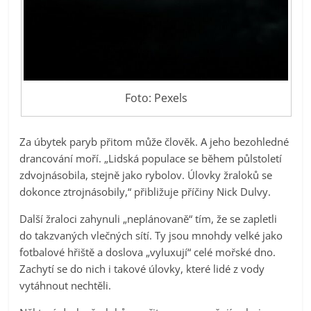
Foto: Pexels
Za úbytek paryb přitom může člověk. A jeho bezohledné
drancování moří. „Lidská populace se během půlstoletí
zdvojnásobila, stejně jako rybolov. Úlovky žraloků se
dokonce ztrojnásobily,“ přibližuje příčiny Nick Dulvy.
Další žraloci zahynuli „neplánovaně“ tím, že se zapletli
do takzvaných vlečných sítí. Ty jsou mnohdy velké jako
fotbalové hřiště a doslova „vyluxují“ celé mořské dno.
Zachytí se do nich i takové úlovky, které lidé z vody
vytáhnout nechtěli.