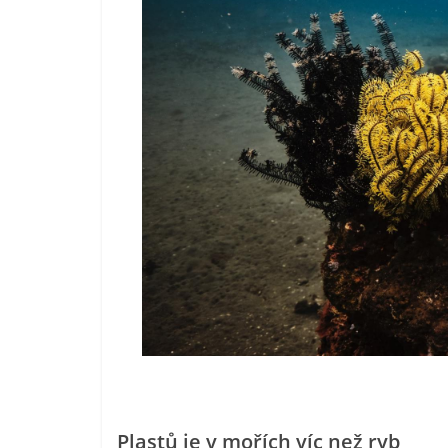
Plastů je v mořích víc než ryb