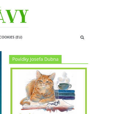
COOKIES (EU)
Povídky Josefa Dubna