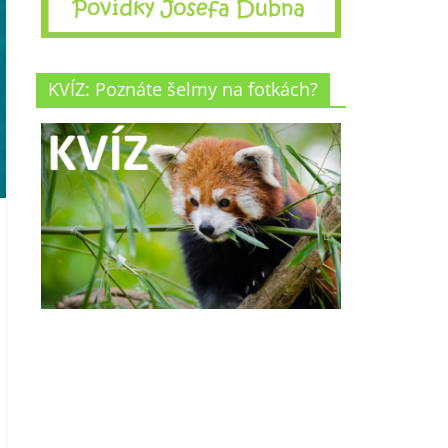
KVÍZ: Poznáte šelmy na fotkách?