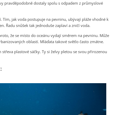
 kovy pravděpodobně dostaly spolu s odpadem z průmyslové
ří. Tím, jak voda postupuje na pevninu, ubývají pláže vhodné k
ken. Řadu snůšek tak jednoduše zaplaví a zničí voda.
roto, že se místo do oceánu vydají směrem na pevninu. Může
urbanizovaných oblastí. Mláďata takové světlo často zmátne.
m střeva plastové sáčky. Ty si želvy pletou se svou přirozenou
: