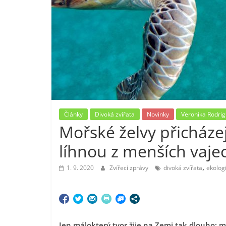
Články
Divoká zvířata
Novinky
Veronika Rodri
Mořské želvy přicháze
líhnou z menších vajec
,
1. 9. 2020
Zvířecí zprávy
divoká zvířata
ekolog
Jen málokterý tvor žije na Zemi tak dlouho: 