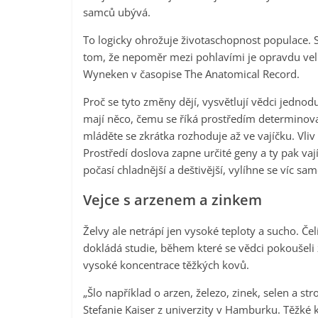
samců ubývá.
To logicky ohrožuje životaschopnost populace. S
tom, že nepoměr mezi pohlavími je opravdu velm
Wyneken v časopise The Anatomical Record.
Proč se tyto změny dějí, vysvětlují vědci jednodu
mají něco, čemu se říká prostředím determinov
mláděte se zkrátka rozhoduje až ve vajíčku. Vliv
Prostředí doslova zapne určité geny a ty pak va
počasí chladnější a deštivější, vylíhne se víc s
Vejce s arzenem a zinkem
Želvy ale netrápí jen vysoké teploty a sucho. Č
dokládá studie, během které se vědci pokoušeli z
vysoké koncentrace těžkých kovů.
„Šlo například o arzen, železo, zinek, selen a 
Stefanie Kaiser z univerzity v Hamburku. Těžké 