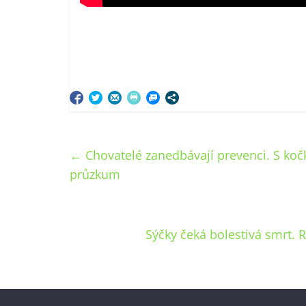
←
Chovatelé zanedbávají prevenci. S kočk
průzkum
Sýčky čeká bolestivá smrt. 