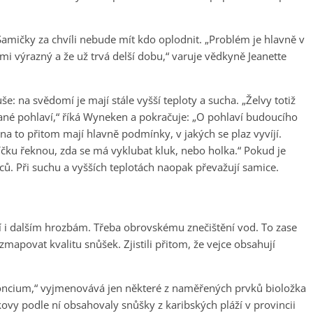
amičky za chvíli nebude mít kdo oplodnit. „Problém je hlavně v
i výrazný a že už trvá delší dobu,“ varuje vědkyně Jeanette
še: na svědomí je mají stále vyšší teploty a sucha. „Želvy totiž
ané pohlaví,“ říká Wyneken a pokračuje: „O pohlaví budoucího
 na to přitom mají hlavně podmínky, v jakých se plaz vyvíjí.
jíčku řeknou, zda se má vyklubat kluk, nebo holka.“ Pokud je
amců. Při suchu a vyšších teplotách naopak převažují samice.
elí i dalším hrozbám. Třeba obrovskému znečištění vod. To zase
mapovat kvalitu snůšek. Zjistili přitom, že vejce obsahují
stroncium,“ vyjmenovává jen některé z naměřených prvků bioložka
kovy podle ní obsahovaly snůšky z karibských pláží v provincii