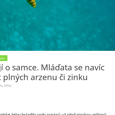
guez
jí o samce. Mláďata se navíc
 plných arzenu či zinku
,
ie
želvy
mořské želvy brázdily vody oceánů už před stovkou milionů