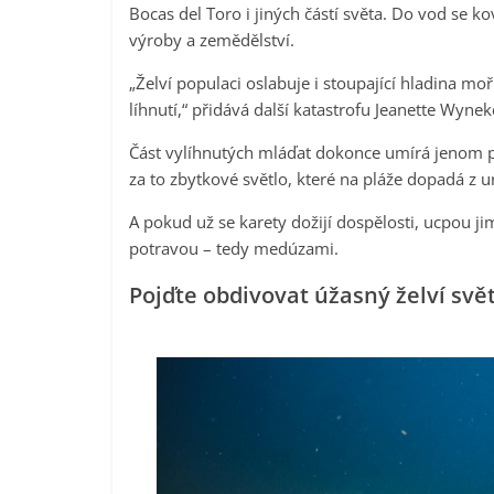
Bocas del Toro i jiných částí světa. Do vod se
výroby a zemědělství.
„Želví populaci oslabuje i stoupající hladina mo
líhnutí,“ přidává další katastrofu Jeanette Wyne
Část vylíhnutých mláďat dokonce umírá jenom p
za to zbytkové světlo, které na pláže dopadá z 
A pokud už se karety dožijí dospělosti, ucpou ji
potravou – tedy medúzami.
Pojďte obdivovat úžasný želví svět