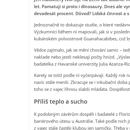
let. Pamatují si proto i dinosaury. Dnes ale vym
devadesát procent. Důvod? Lidská činnost a s
Jednoznačně to dokazuje studie, o které nedávn
Výzkumníci během ní mapovali, jak si v poslední
kubánském poloostrově Guanahacabibes, což byla
Vědce zajímalo, jak se mění chování samic – tedy 
naklade nebo jestli neklesají počty hnízd. „Výsl
badatelka z Havanské univerzity Julia
Azanza-Ric
Karety se totiž podle ní vyčerpávají. Každý rok
navíc stále menší. Zkracuje se i inkubační doba
toho se z vajec líhnou slabší mláďata. Dospělosti
Příliš teplo a sucho
K podobným závěrům dospěli i badatelé z Floridsk
bariérového útesu u Austrálie. Také podle nich js
z vajec stále častěji klubou jen samičky. Třeba 