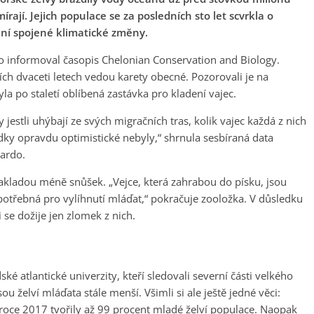
írají. Jejich populace se za posledních sto let scvrkla o
 ní spojené klimatické změny.
o informoval časopis Chelonian Conservation and Biology.
ch dvaceti letech vedou karety obecné. Pozorovali je na
 po staletí oblíbená zastávka pro kladení vajec.
jestli uhýbají ze svých migračních tras, kolik vajec každá z nich
edky opravdu optimistické nebyly,“ shrnula sesbíraná data
ardo.
 nakladou méně snůšek. „Vejce, která zahrabou do písku, jsou
 potřebná pro vylíhnutí mláďat,“ pokračuje zooložka. V důsledku
 se dožije jen zlomek z nich.
é atlantické univerzity, kteří sledovali severní části velkého
ou želví mláďata stále menší. Všimli si ale ještě jedné věci:
v roce 2017 tvořily až 99 procent mladé želví populace. Naopak