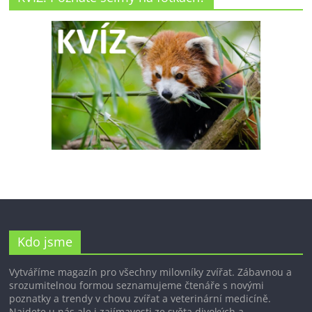
Kdo jsme
Vytváříme magazín pro všechny milovníky zvířat. Zábavnou a
srozumitelnou formou seznamujeme čtenáře s novými
poznatky a trendy v chovu zvířat a veterinární medicíně.
Najdete u nás ale i zajímavosti ze světa divokých a