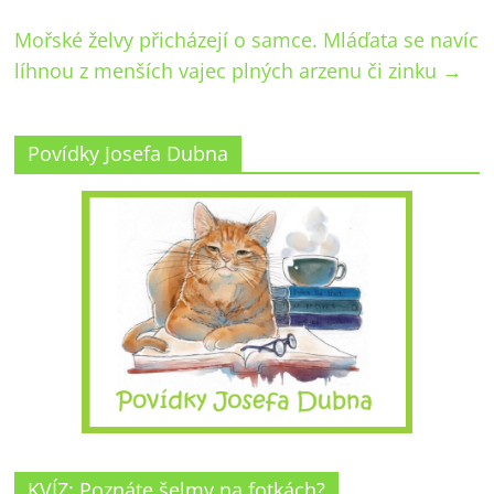
Mořské želvy přicházejí o samce. Mláďata se navíc
líhnou z menších vajec plných arzenu či zinku
→
Povídky Josefa Dubna
KVÍZ: Poznáte šelmy na fotkách?