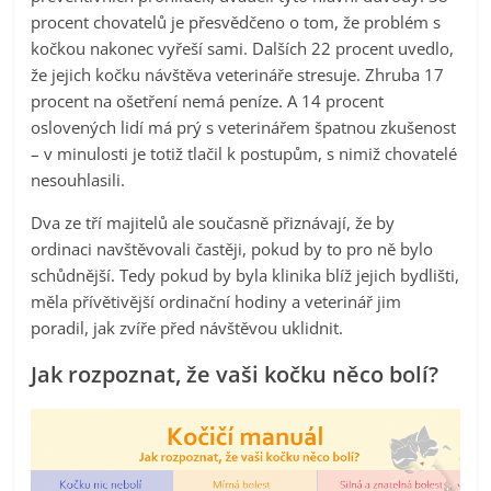
procent chovatelů je přesvědčeno o tom, že problém s
kočkou nakonec vyřeší sami. Dalších 22 procent uvedlo,
že jejich kočku návštěva veterináře stresuje. Zhruba 17
procent na ošetření nemá peníze. A 14 procent
oslovených lidí má prý s veterinářem špatnou zkušenost
– v minulosti je totiž tlačil k postupům, s nimiž chovatelé
nesouhlasili.
Dva ze tří majitelů ale současně přiznávají, že by
ordinaci navštěvovali častěji, pokud by to pro ně bylo
schůdnější. Tedy pokud by byla klinika blíž jejich bydlišti,
měla přívětivější ordinační hodiny a veterinář jim
poradil, jak zvíře před návštěvou uklidnit.
Jak rozpoznat, že vaši kočku něco bolí?