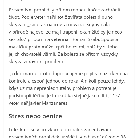
Preventivní prohlídky přitom mohou kočce zachránit
život. Podle veterinářů totiž zvířata bolest dlouho
skrývají. „Jsou tak naprogramovaná. Kdyby dala
v přírodě najevo, že mají trápení, okamžitě by je něco
sežralo,“ připomíná veterinář Roman Skala. Spousta
mazlíčků proto může trpět bolestmi, aniž by si toho
jejich chovatelé všimli. Za bolestí se přitom vždycky
skrývá zdravotní problém.
„Jednoznačně proto doporučujeme přijít s mazlíčkem na
kontrolu alespoň jednou do roka. A nikoli pouze tehdy,
když už má nepřehlédnutelný problém a potřebuje
podstoupit léčbu. Je to zkrátka stejné jako u lidí,“ říká
veterinář Javier Manzanares.
Stres nebo peníze
Lidé, kteří se v průzkumu přiznali k zanedbávání
preventivních prohlídek, uváděli tyto hlavní důvody: 38