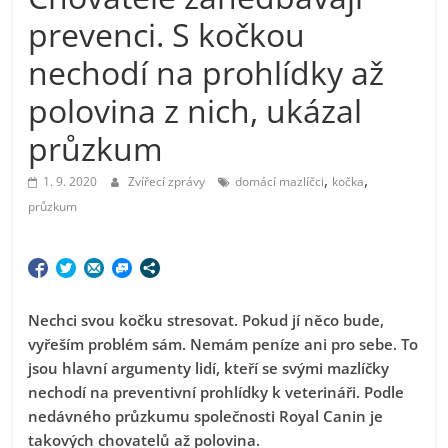
prevenci. S kočkou
nechodí na prohlídky až
polovina z nich, ukázal
průzkum
,
,
1. 9. 2020
Zvířecí zprávy
domácí mazlíčci
kočka
průzkum
Nechci svou kočku stresovat. Pokud jí něco bude,
vyřeším problém sám. Nemám peníze ani pro sebe. To
jsou hlavní argumenty lidí, kteří se svými mazlíčky
nechodí na preventivní prohlídky k veterináři. Podle
nedávného průzkumu společnosti Royal Canin je
takových chovatelů až polovina.