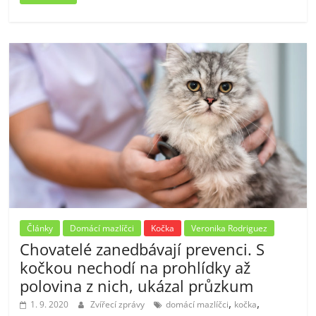
Články
Domácí mazlíčci
Kočka
Veronika Rodriguez
Chovatelé zanedbávají prevenci. S
kočkou nechodí na prohlídky až
polovina z nich, ukázal průzkum
,
,
1. 9. 2020
Zvířecí zprávy
domácí mazlíčci
kočka