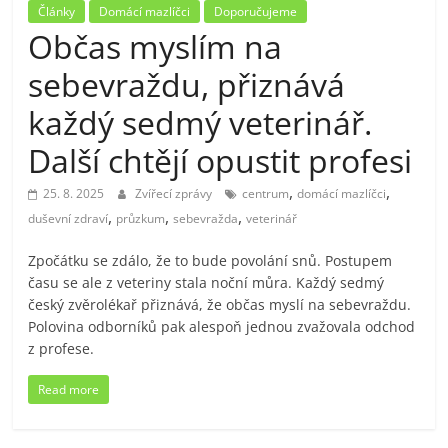
Články
Domácí mazlíčci
Doporučujeme
Občas myslím na
sebevraždu, přiznává
každý sedmý veterinář.
Další chtějí opustit profesi
,
,
25. 8. 2025
Zvířecí zprávy
centrum
domácí mazlíčci
,
,
,
duševní zdraví
průzkum
sebevražda
veterinář
Zpočátku se zdálo, že to bude povolání snů. Postupem
času se ale z veteriny stala noční můra. Každý sedmý
český zvěrolékař přiznává, že občas myslí na sebevraždu.
Polovina odborníků pak alespoň jednou zvažovala odchod
z profese.
Read more