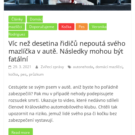
Články
Domácí
mazlíčci
Doporučujeme
Kočka
Pes
Veronika
Rodriguez
Víc než desetina řidičů nepoutá svého
mazlíčka v autě. Následky mohou být
fatální
,
,
29. 3. 2021
Zvířecí zprávy
autonehoda
domácí mazlíčci
,
,
kočka
pes
průzkum
Cestujete se svým psem v autě, aniž byste ho pořádně
zabezpečili? Pak mu v případě nehody podepisujete
rozsudek smrti. Ukazuje to video, které nedávno sdíleli
členové Královského automobilového klubu. Chtěli tak
upozornit na riziko, jemuž lidé svého psa či kočku bez
zabezpečení vystavují.
Read more