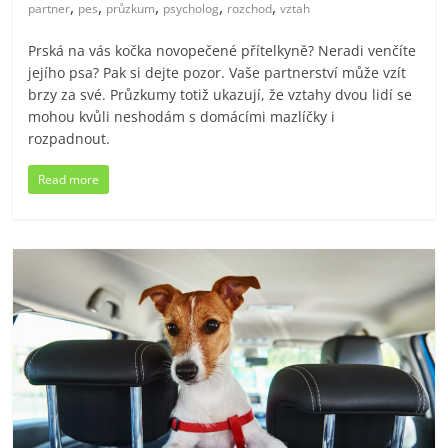
,
,
,
,
,
partner
pes
průzkum
psycholog
rozchod
vztah
Prská na vás kočka novopečené přítelkyně? Neradi venčíte
jejího psa? Pak si dejte pozor. Vaše partnerství může vzít
brzy za své. Průzkumy totiž ukazují, že vztahy dvou lidí se
mohou kvůli neshodám s domácími mazlíčky i
rozpadnout.
Read more