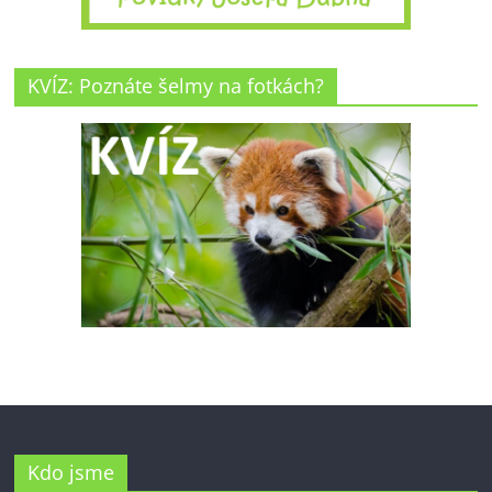
KVÍZ: Poznáte šelmy na fotkách?
Kdo jsme