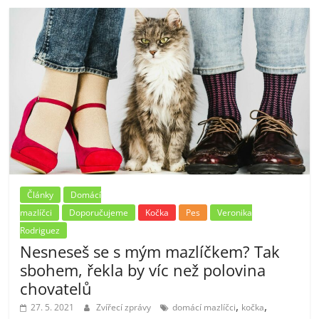
Články
Domácí
mazlíčci
Doporučujeme
Kočka
Pes
Veronika
Rodriguez
Nesneseš se s mým mazlíčkem? Tak
sbohem, řekla by víc než polovina
chovatelů
,
,
27. 5. 2021
Zvířecí zprávy
domácí mazlíčci
kočka