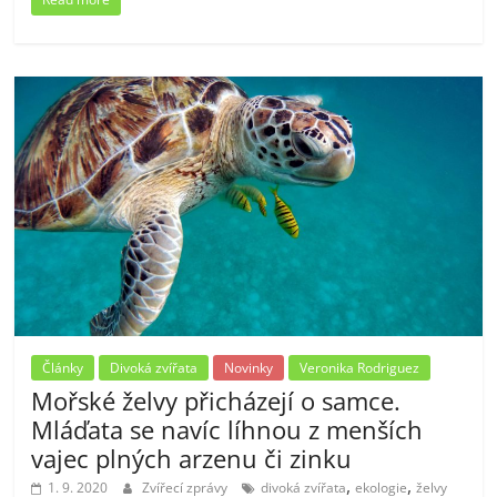
Články
Divoká zvířata
Novinky
Veronika Rodriguez
Mořské želvy přicházejí o samce.
Mláďata se navíc líhnou z menších
vajec plných arzenu či zinku
,
,
1. 9. 2020
Zvířecí zprávy
divoká zvířata
ekologie
želvy