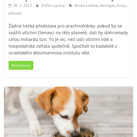
,
,
,
26. 2. 2023
Zvířecí zprávy
divoká zvířata
ekologie
hmyz
planeta
Žádná hezká představa pro arachnofobiky: pokud by se
zvážili všichni členovci na této planetě, dali by dohromady
celou miliardu tun. To je víc, než váží všichni lidé a
hospodářská zvířata společně. Spočítali to badatelé z
izraelského Weizmannova institutu věd.
Read more