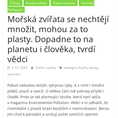
Články
Divoká zvířata
Doporučujeme
Veronika
Rodriguez
Mořská zvířata se nechtějí
množit, mohou za to
plasty. Dopadne to na
planetu i člověka, tvrdí
vědci
,
,
,
3. 12. 2023
Zvířecí zprávy
ekologie
korýši
plasty
vymírání
Pokud nebudou korýši, vyhynou ryby. A s nimi i mnoho
ptáků, plazů a savců. O velkou část své potravy přijde i
člověk. Proto je tak alarmující studie, která nyní vyšla
v magazínu Enviromental Pollution. Vědci v ní odhalili, že
chemikálie z plastů brání korýšům v rozmnožování. Berou
jim chuť k párování a snižují počet samčích spermií.