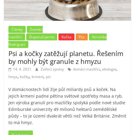
Články
Domácí
mazlíčci
Doporučujeme
Kočka
Pes
Veronika
Rodriguez
Psi a kočky zatěžují planetu. Řešením
by mohly být granule z hmyzu
,
,
14. 4. 2021
Zvířecí zprávy
domácí mazlíčci
ekologie
,
,
,
hmyz
kočky
krmení
psi
V domácnostech lidí žije půl miliardy psů a koček. Na
jejich krmení padne pětina světové spotřeby masa a ryb.
Jen výroba granulí pro mazlíčky spolyká podle nové studie
Edinburské univerzity 49 milionů hektarů zemědělské
půdy – to je území dvakrát větší než Velká Británie. Změnit
to má hmyz.
Read more