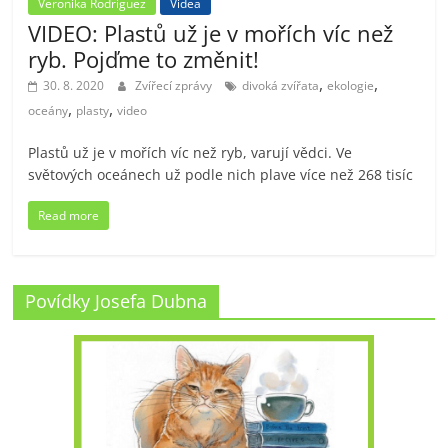
Veronika Rodriguez
Videa
VIDEO: Plastů už je v mořích víc než
ryb. Pojďme to změnit!
,
,
30. 8. 2020
Zvířecí zprávy
divoká zvířata
ekologie
,
,
oceány
plasty
video
Plastů už je v mořích víc než ryb, varují vědci. Ve
světových oceánech už podle nich plave více než 268 tisíc
Read more
Povídky Josefa Dubna