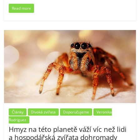
Read more
Články
Divoká zvířata
Doporučujeme
Veronika
Rodriguez
Hmyz na této planetě váží víc než lidi
a hospodářská zvířata dohromady